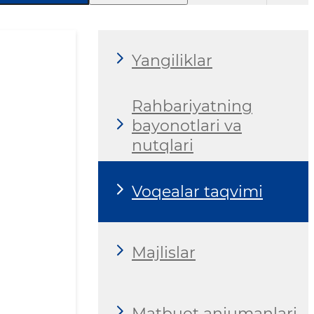
Yangiliklar
Rahbariyatning
bayonotlari va
nutqlari
Voqealar taqvimi
Majlislar
Matbuot anjumanlari