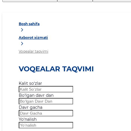
Bosh sahifa
Axborot xizmati
Voqealar taqvimi
VOQEALAR TAQVIMI
Kalit so‘zlar
Bo‘lgan davr dan
Davr gacha
Yo‘nalish