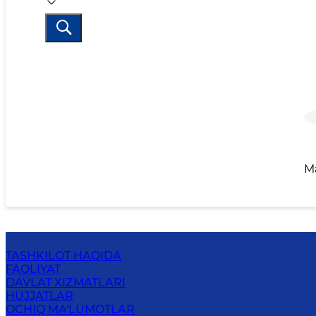
M
TASHKILOT HAQIDA
FAOLIYAT
DAVLAT XIZMATLARI
HUJJATLAR
OCHIQ MA'LUMOTLAR