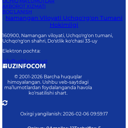
OCHIQ MA'LUMOTLAR
AXBOROT XIZMATI
BOG‘LANISH
Namangan Viloyati Uchqo'rg'on Tumani
Hokimligi
160900, Namangan viloyati, Uchqo'rg'on tumani,
Uchqo'rg'on shahri, Do'stlik ko'chasi 33-uy
Elektron pochta
:
info@uchkurgan.uz
© 2001-
2026
Barcha huquqlar
himoyalangan. Ushbu veb-saytdagi
ma’lumotlardan foydalanganda havola
ko‘rsatilishi shart.
Oxirgi yangilanish
:
2026-02-06 09:59:17