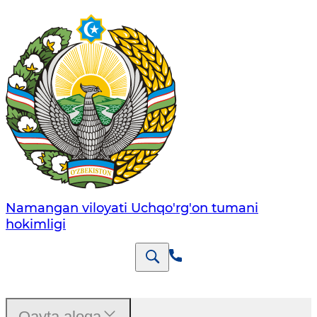
Namangan viloyati Uchqo'rg'on tumani
hokimligi
Qayta aloqa