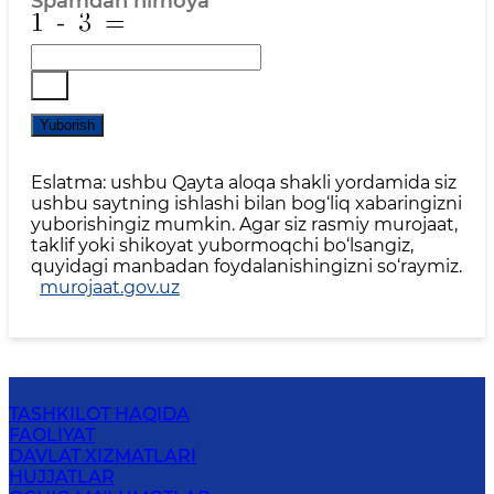
Spamdan himoya
*
Yuborish
Eslatma: ushbu Qayta aloqa shakli yordamida siz
ushbu saytning ishlashi bilan bog‘liq xabaringizni
yuborishingiz mumkin. Agar siz rasmiy murojaat,
taklif yoki shikoyat yubormoqchi bo‘lsangiz,
quyidagi manbadan foydalanishingizni so‘raymiz.
murojaat.gov.uz
TASHKILOT HAQIDA
FAOLIYAT
DAVLAT XIZMATLARI
HUJJATLAR