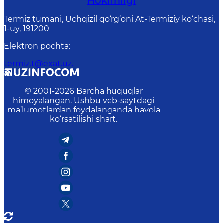
Hokimligi
Termiz tumani, Uchqizil qo‘rg‘oni At-Termiziy ko‘chasi,
1-uy, 191200
Elektron pochta
:
termiz.t@exat.uz.
© 2001-
2026
Barcha huquqlar
himoyalangan. Ushbu veb-saytdagi
ma’lumotlardan foydalanganda havola
ko‘rsatilishi shart.