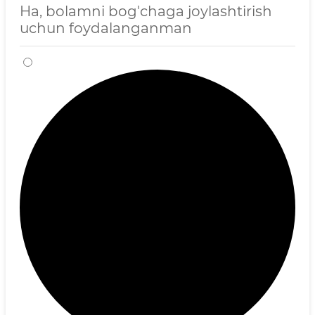
Ha, bolamni bog'chaga joylashtirish
uchun foydalanganman