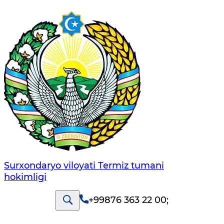
Surxondaryo viloyati Termiz tumani
hokimligi
+99876 363 22 00
;