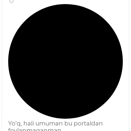
Yo'q, hali umuman bu portaldan
foylanmaganman