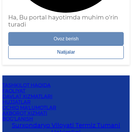
Ha, Bu portal hayotimda muhim o'rin
turadi
Ovoz berish
Natijalar
TASHKILOT HAQIDA
FAOLIYAT
DAVLAT XIZMATLARI
HUJJATLAR
OCHIQ MA'LUMOTLAR
AXBOROT XIZMATI
BOG‘LANISH
Surxondaryo Viloyati Termiz Tumani