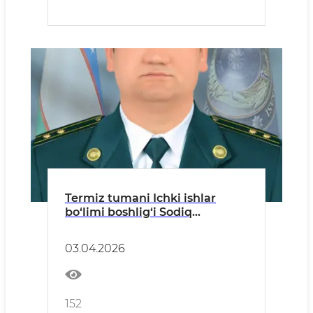
Termiz tumani Ichki ishlar
bo‘limi boshlig‘i Sodiq
Choriyevning murojaati
03.04.2026
152