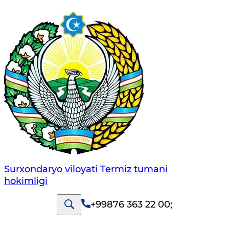
Surxondaryo viloyati Termiz tumani
hokimligi
+99876 363 22 00
;