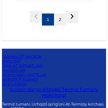
1
2
TASHKILOT HAQIDA
FAOLIYAT
DAVLAT XIZMATLARI
HUJJATLAR
OCHIQ MA'LUMOTLAR
AXBOROT XIZMATI
BOG‘LANISH
Surxondaryo Viloyati Termiz Tumani
Hokimligi
Termiz tumani, Uchqizil qo‘rg‘oni At-Termiziy ko‘chasi,