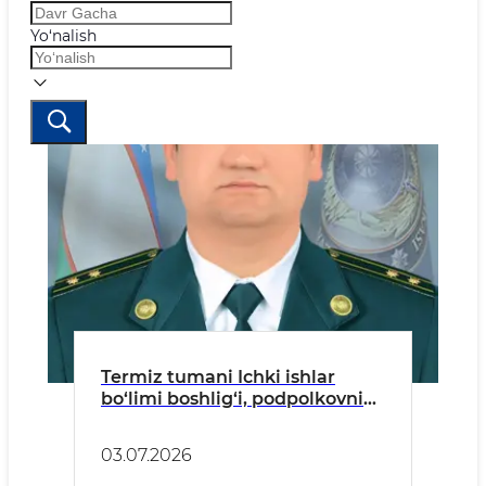
Yo‘nalish
Termiz tumani Ichki ishlar
bo‘limi boshlig‘i, podpolkovnik
Sodiq Choriyevning
kiberjinoyat qurboni bo‘lib
03.07.2026
qolmaslik yuzasidan aholiga
murojaati