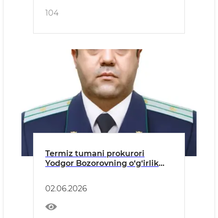
104
Termiz tumani prokurori
Yodgor Bozorovning o‘g‘irlik
jinoyatini oldini olish yuzasidan
aholiga MUROJAATI
02.06.2026