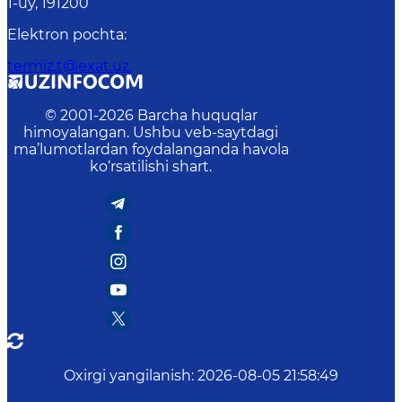
1-uy, 191200
Elektron pochta
:
termiz.t@exat.uz.
© 2001-
2026
Barcha huquqlar
himoyalangan. Ushbu veb-saytdagi
ma’lumotlardan foydalanganda havola
ko‘rsatilishi shart.
Oxirgi yangilanish
:
2026-08-05 21:58:49