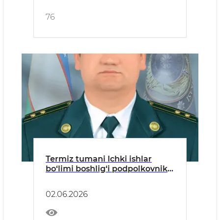
76
Termiz tumani Ichki ishlar
bo‘limi boshlig‘i podpolkovnik
Sodiq Choriyevning
kiberjinoyat qurboni bo‘lib
02.06.2026
qolmaslik yuzasidan aholiga
MUROJAATI