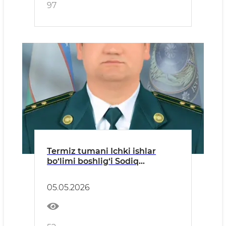
97
Termiz tumani Ichki ishlar
bo‘limi boshlig‘i Sodiq
Choriyevning tuman aholisiga
murojaati
05.05.2026