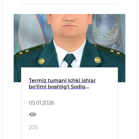
Termiz tumani Ichki ishlar
bo‘limi boshlig‘i Sodiq
Choriyevning tuman aholisiga
murojaati
05.01.2026
205