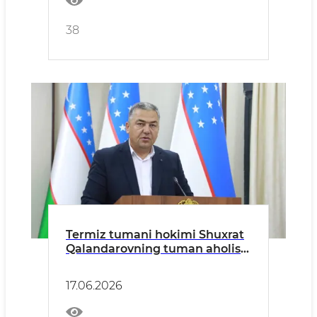
38
Termiz tumani hokimi Shuxrat
Qalandarovning tuman aholisi
va yoshlariga murojaati
17.06.2026