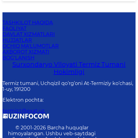
TASHKILOT HAQIDA
FAOLIYAT
DAVLAT XIZMATLARI
HUJJATLAR
OCHIQ MA'LUMOTLAR
AXBOROT XIZMATI
BOG‘LANISH
Surxondaryo Viloyati Termiz Tumani
Hokimligi
Termiz tumani, Uchqizil qo‘rg‘oni At-Termiziy ko‘chasi,
1-uy, 191200
Elektron pochta
:
termiz.t@exat.uz.
© 2001-
2026
Barcha huquqlar
himoyalangan. Ushbu veb-saytdagi