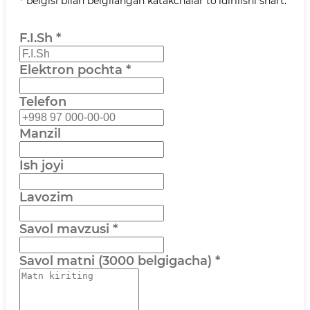
*
belgisi bilan belgilangan katakchalar to‘ldirilishi shart.
F.I.Sh
*
Elektron pochta
*
Telefon
Manzil
Ish joyi
Lavozim
Savol mavzusi
*
Savol matni (3000 belgigacha)
*