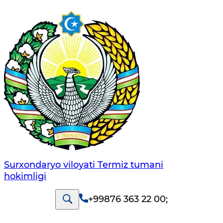
Surxondaryo viloyati Termiz tumani
hokimligi
+99876 363 22 00
;