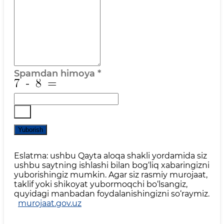
Spamdan himoya
*
Yuborish
Eslatma: ushbu Qayta aloqa shakli yordamida siz
ushbu saytning ishlashi bilan bog‘liq xabaringizni
yuborishingiz mumkin. Agar siz rasmiy murojaat,
taklif yoki shikoyat yubormoqchi bo‘lsangiz,
quyidagi manbadan foydalanishingizni so‘raymiz.
murojaat.gov.uz