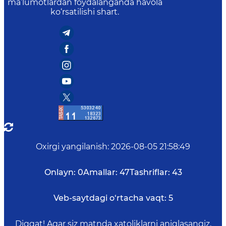
ma’lumotlardan foydalanganda havola
ko‘rsatilishi shart.
Oxirgi yangilanish
:
2026-08-05 21:58:49
Onlayn:
0
Amallar:
47
Tashriflar:
43
Veb-saytdagi o‘rtacha vaqt:
5
Diqqat! Agar siz matnda xatoliklarni aniqlasangiz,