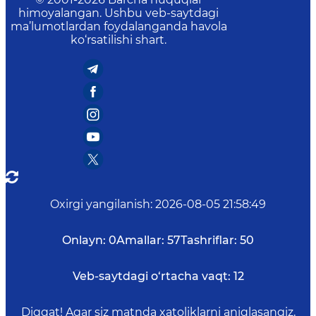
himoyalangan. Ushbu veb-saytdagi
ma’lumotlardan foydalanganda havola
ko‘rsatilishi shart.
Oxirgi yangilanish
:
2026-08-05 21:58:49
Onlayn:
0
Amallar:
57
Tashriflar:
50
Veb-saytdagi o‘rtacha vaqt:
12
Diqqat! Agar siz matnda xatoliklarni aniqlasangiz,