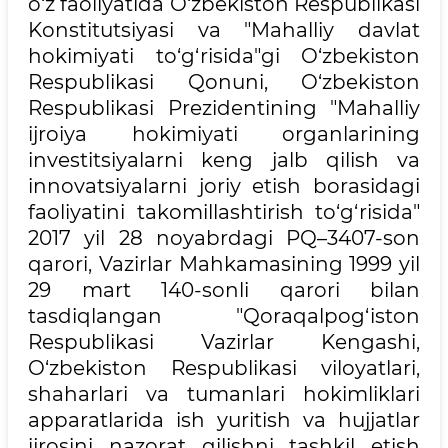
o‘z faoliyatida O‘zbekiston Respublikasi
Konstitutsiyasi va "Mahalliy davlat
hokimiyati to‘g‘risida"gi O‘zbekiston
Respublikasi Qonuni, O‘zbekiston
Respublikasi Prezidentining "Mahalliy
ijroiya hokimiyati organlarining
investitsiyalarni keng jalb qilish va
innovatsiyalarni joriy etish borasidagi
faoliyatini takomillashtirish to‘g‘risida"
2017 yil 28 noyabrdagi PQ–3407-son
qarori, Vazirlar Mahkamasining 1999 yil
29 mart 140-sonli qarori bilan
tasdiqlangan "Qoraqalpog‘iston
Respublikasi Vazirlar Kengashi,
O‘zbekiston Respublikasi viloyatlari,
shaharlari va tumanlari hokimliklari
apparatlarida ish yuritish va hujjatlar
ijrosini nazorat qilishni tashkil etish