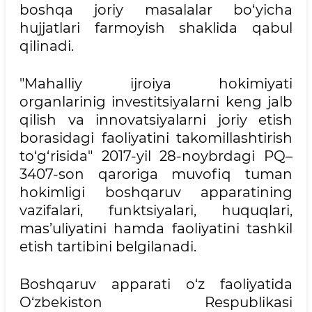
boshqa joriy masalalar bo‘yicha
hujjatlari farmoyish shaklida qabul
qilinadi.
"Mahalliy ijroiya hokimiyati
organlarinig investitsiyalarni keng jalb
qilish va innovatsiyalarni joriy etish
borasidagi faoliyatini takomillashtirish
to‘g‘risida" 2017-yil 28-noybrdagi PQ–
3407-son qaroriga muvofiq tuman
hokimligi boshqaruv apparatining
vazifalari, funktsiyalari, huquqlari,
mas’uliyatini hamda faoliyatini tashkil
etish tartibini belgilanadi.
Boshqaruv apparati o‘z faoliyatida
O‘zbekiston Respublikasi