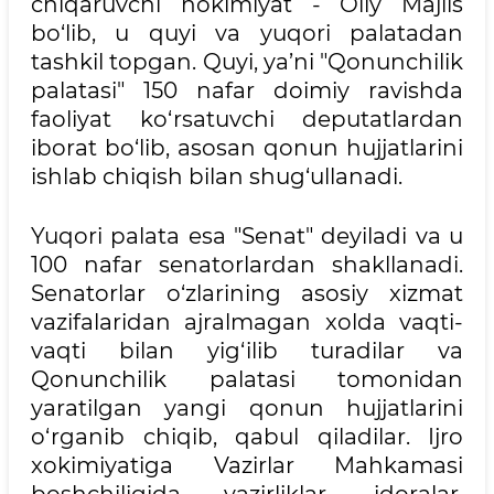
chiqaruvchi hokimiyat - Oliy Majlis
bo‘lib, u quyi va yuqori palatadan
tashkil topgan. Quyi, ya’ni "Qonunchilik
palatasi" 150 nafar doimiy ravishda
faoliyat ko‘rsatuvchi deputatlardan
iborat bo‘lib, asosan qonun hujjatlarini
ishlab chiqish bilan shug‘ullanadi.
Yuqori palata esa "Senat" deyiladi va u
100 nafar senatorlardan shakllanadi.
Senatorlar o‘zlarining asosiy xizmat
vazifalaridan ajralmagan xolda vaqti-
vaqti bilan yig‘ilib turadilar va
Qonunchilik palatasi tomonidan
yaratilgan yangi qonun hujjatlarini
o‘rganib chiqib, qabul qiladilar. Ijro
xokimiyatiga Vazirlar Mahkamasi