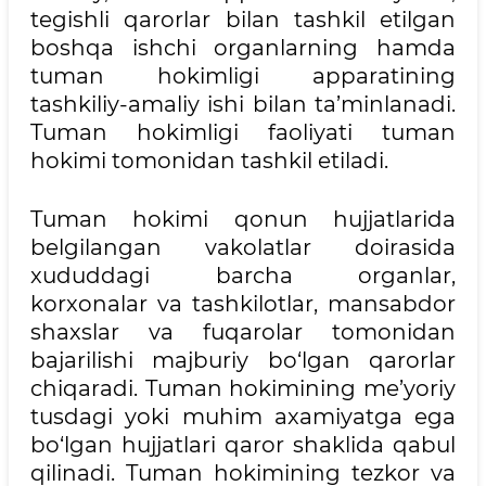
tegishli qarorlar bilan tashkil etilgan
boshqa ishchi organlarning hamda
tuman hokimligi apparatining
tashkiliy-amaliy ishi bilan ta’minlanadi.
Tuman hokimligi faoliyati tuman
hokimi tomonidan tashkil etiladi.
Tuman hokimi qonun hujjatlarida
belgilangan vakolatlar doirasida
xududdagi barcha organlar,
korxonalar va tashkilotlar, mansabdor
shaxslar va fuqarolar tomonidan
bajarilishi majburiy bo‘lgan qarorlar
chiqaradi. Tuman hokimining me’yoriy
tusdagi yoki muhim axamiyatga ega
bo‘lgan hujjatlari qaror shaklida qabul
qilinadi. Tuman hokimining tezkor va