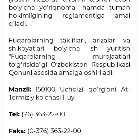
bo‘yicha yo‘riqnoma" hamda tuman
hokimligining reglamentiga amal
qiladi.
Fuqarolarning takliflari, arizalari va
shikoyatlari bo‘yicha ish yuritish
"Fuqarolarning murojaatlari
to‘g‘risida"gi O‘zbekiston Respublikasi
Qonuni asosida amalga oshiriladi.
Manzil:
150100, Uchqizil qo‘rg‘oni, At-
Termiziy ko‘chasi 1-uy
Tel:
(76) 363-22-00
Faks:
(0-376) 363-22-00