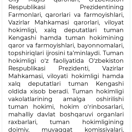
Respublikasi Prezidentining
Farmonlari, qarorlari va farmoyishlari,
Vazirlar Mahkamasi qarorlari, viloyat
hokimligi, xalq deputatlari tuman
Kengashi hamda tuman hokimining
qaror va farmoyishlari, bayonnomalari,
topshiriqlari ijrosini ta’minlaydi. Tuman
hokimligi o‘z faoliyatida O‘zbekiston
Respublikasi Prezidenti, Vazirlar
Mahkamasi, viloyati hokimligi hamda
xalq deputatlari tuman Kengashi
oldida xisob beradi. Tuman hokimligi
vakolatlarining amalga oshirilishi
tuman hokimi, hokim o‘rinbosarlari,
mahalliy davlat boshqaruvi organlari
raxbarlari, tuman hokimligining
doimiy, muvaqqat komissiyalari,