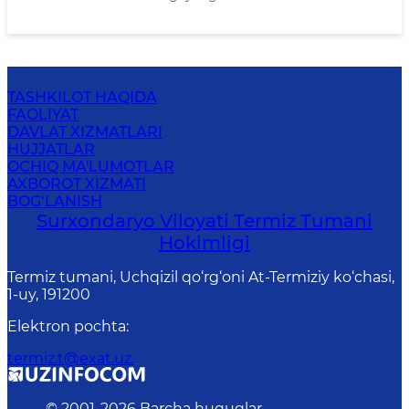
TASHKILOT HAQIDA
FAOLIYAT
DAVLAT XIZMATLARI
HUJJATLAR
OCHIQ MA'LUMOTLAR
AXBOROT XIZMATI
BOG‘LANISH
Surxondaryo Viloyati Termiz Tumani
Hokimligi
Termiz tumani, Uchqizil qo‘rg‘oni At-Termiziy ko‘chasi,
1-uy, 191200
Elektron pochta
:
termiz.t@exat.uz.
© 2001-
2026
Barcha huquqlar