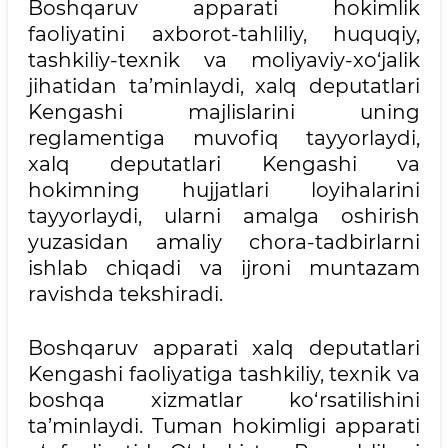
Boshqaruv apparati hokimlik
faoliyatini axborot-tahliliy, huquqiy,
tashkiliy-texnik va moliyaviy-xo‘jalik
jihatidan ta’minlaydi, xalq deputatlari
Kengashi majlislarini uning
reglamentiga muvofiq tayyorlaydi,
xalq deputatlari Kengashi va
hokimning hujjatlari loyihalarini
tayyorlaydi, ularni amalga oshirish
yuzasidan amaliy chora-tadbirlarni
ishlab chiqadi va ijroni muntazam
ravishda tekshiradi.
Boshqaruv apparati xalq deputatlari
Kengashi faoliyatiga tashkiliy, texnik va
boshqa xizmatlar ko‘rsatilishini
ta’minlaydi. Tuman hokimligi apparati