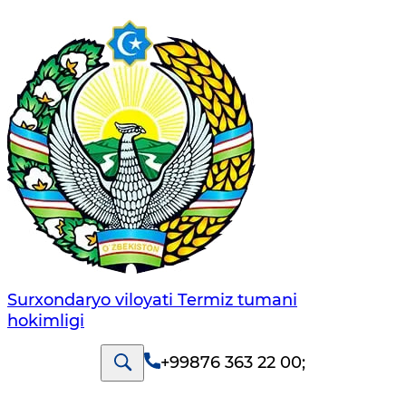
Surxondaryo viloyati Termiz tumani
hokimligi
+99876 363 22 00
;