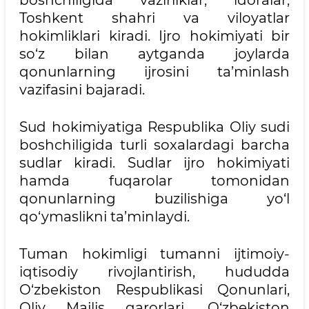
boshchiligida vazirliklar, idoralar,
Toshkent shahri va viloyatlar
hokimliklari kiradi. Ijro hokimiyati bir
so‘z bilan aytganda joylarda
qonunlarning ijrosini ta’minlash
vazifasini bajaradi.
Sud hokimiyatiga Respublika Oliy sudi
boshchiligida turli soxalardagi barcha
sudlar kiradi. Sudlar ijro hokimiyati
hamda fuqarolar tomonidan
qonunlarning buzilishiga yo‘l
qo‘ymaslikni ta’minlaydi.
Tuman hokimligi tumanni ijtimoiy-
iqtisodiy rivojlantirish, hududda
O‘zbekiston Respublikasi Qonunlari,
Oliy Majlis qarorlari, O‘zbekiston