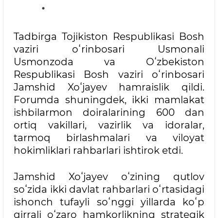
Tadbirga Tojikiston Respublikasi Bosh
vaziri oʻrinbosari Usmonali
Usmonzoda va Oʻzbekiston
Respublikasi Bosh vaziri oʻrinbosari
Jamshid Xoʻjayev hamraislik qildi.
Forumda shuningdek, ikki mamlakat
ishbilarmon doiralarining 600 dan
ortiq vakillari, vazirlik va idoralar,
tarmoq birlashmalari va viloyat
hokimliklari rahbarlari ishtirok etdi.
Jamshid Xoʻjayev oʻzining qutlov
soʻzida ikki davlat rahbarlari oʻrtasidagi
ishonch tufayli soʻnggi yillarda koʻp
qirrali oʻzaro hamkorlikning strategik