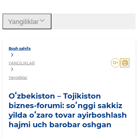
Oʻzbekiston – Tojikiston b
Yangiliklar
Bosh sahifa
12
+
YANGILIKLAR
Yangiliklar
Oʻzbekiston – Tojikiston
biznes-forumi: soʻnggi sakkiz
yilda oʻzaro tovar ayirboshlash
hajmi uch barobar oshgan