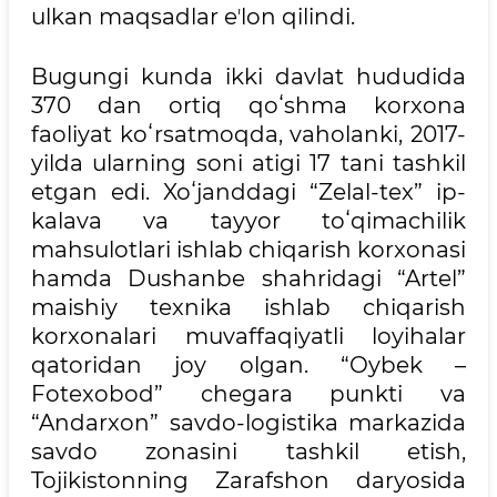
ulkan maqsadlar eʼlon qilindi.
Bugungi kunda ikki davlat hududida
370 dan ortiq qoʻshma korxona
faoliyat koʻrsatmoqda, vaholanki, 2017-
yilda ularning soni atigi 17 tani tashkil
etgan edi. Xoʻjanddagi “Zelal-tex” ip-
kalava va tayyor toʻqimachilik
mahsulotlari ishlab chiqarish korxonasi
hamda Dushanbe shahridagi “Artel”
maishiy texnika ishlab chiqarish
korxonalari muvaffaqiyatli loyihalar
qatoridan joy olgan. “Oybek –
Fotexobod” chegara punkti va
“Andarxon” savdo-logistika markazida
savdo zonasini tashkil etish,
Tojikistonning Zarafshon daryosida