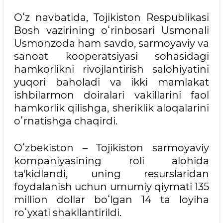
Oʻz navbatida, Tojikiston Respublikasi
Bosh vazirining oʻrinbosari Usmonali
Usmonzoda ham savdo, sarmoyaviy va
sanoat kooperatsiyasi sohasidagi
hamkorlikni rivojlantirish salohiyatini
yuqori baholadi va ikki mamlakat
ishbilarmon doiralari vakillarini faol
hamkorlik qilishga, sheriklik aloqalarini
oʻrnatishga chaqirdi.
Oʻzbekiston – Tojikiston sarmoyaviy
kompaniyasining roli alohida
taʼkidlandi, uning resurslaridan
foydalanish uchun umumiy qiymati 135
million dollar boʻlgan 14 ta loyiha
roʻyxati shakllantirildi.