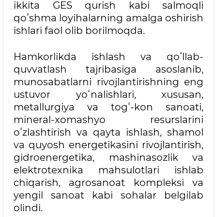
ikkita GES qurish kabi salmoqli
qoʻshma loyihalarning amalga oshirish
ishlari faol olib borilmoqda.
Hamkorlikda ishlash va qoʻllab-
quvvatlash tajribasiga asoslanib,
munosabatlarni rivojlantirishning eng
ustuvor yoʻnalishlari, xususan,
metallurgiya va togʻ-kon sanoati,
mineral-xomashyo resurslarini
oʻzlashtirish va qayta ishlash, shamol
va quyosh energetikasini rivojlantirish,
gidroenergetika, mashinasozlik va
elektrotexnika mahsulotlari ishlab
chiqarish, agrosanoat kompleksi va
yengil sanoat kabi sohalar belgilab
olindi.