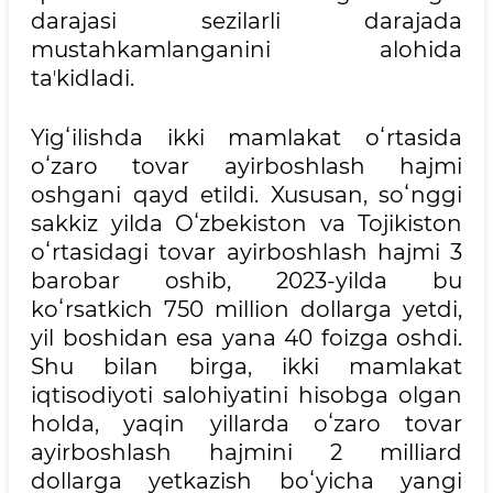
darajasi sezilarli darajada
mustahkamlanganini alohida
taʼkidladi.
Yigʻilishda ikki mamlakat oʻrtasida
oʻzaro tovar ayirboshlash hajmi
oshgani qayd etildi. Xususan, soʻnggi
sakkiz yilda Oʻzbekiston va Tojikiston
oʻrtasidagi tovar ayirboshlash hajmi 3
barobar oshib, 2023-yilda bu
koʻrsatkich 750 million dollarga yetdi,
yil boshidan esa yana 40 foizga oshdi.
Shu bilan birga, ikki mamlakat
iqtisodiyoti salohiyatini hisobga olgan
holda, yaqin yillarda oʻzaro tovar
ayirboshlash hajmini 2 milliard
dollarga yetkazish boʻyicha yangi