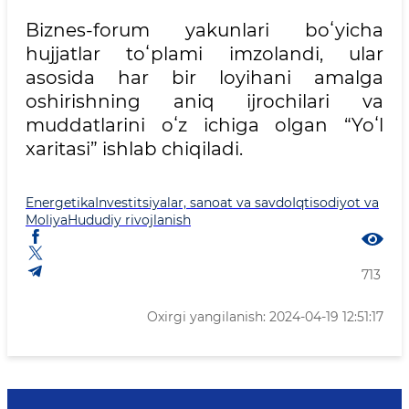
Biznes-forum yakunlari boʻyicha
hujjatlar toʻplami imzolandi, ular
asosida har bir loyihani amalga
oshirishning aniq ijrochilari va
muddatlarini oʻz ichiga olgan “Yoʻl
xaritasi” ishlab chiqiladi.
Energetika
Investitsiyalar, sanoat va savdo
Iqtisodiyot va
Moliya
Hududiy rivojlanish
713
Oxirgi yangilanish: 2024-04-19 12:51:17