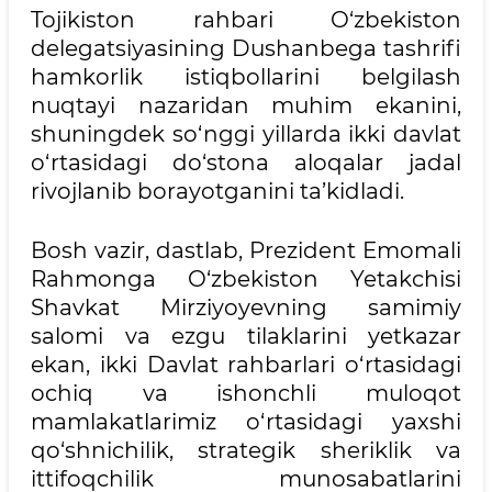
Tojikiston rahbari O‘zbekiston
delegatsiyasining Dushanbega tashrifi
hamkorlik istiqbollarini belgilash
nuqtayi nazaridan muhim ekanini,
shuningdek so‘nggi yillarda ikki davlat
o‘rtasidagi do‘stona aloqalar jadal
rivojlanib borayotganini ta’kidladi.
Bosh vazir, dastlab, Prezident Emomali
Rahmonga O‘zbekiston Yetakchisi
Shavkat Mirziyoyevning samimiy
salomi va ezgu tilaklarini yetkazar
ekan, ikki Davlat rahbarlari o‘rtasidagi
ochiq va ishonchli muloqot
mamlakatlarimiz o‘rtasidagi yaxshi
qo‘shnichilik, strategik sheriklik va
ittifoqchilik munosabatlarini