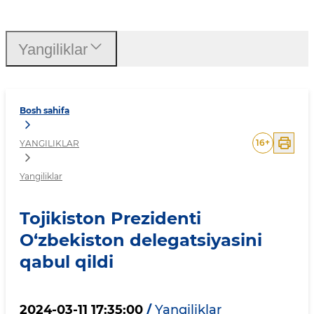
Tojikiston Prezidenti O‘zb
Yangiliklar
Bosh sahifa
16
+
YANGILIKLAR
Yangiliklar
Tojikiston Prezidenti
O‘zbekiston delegatsiyasini
qabul qildi
2024-03-11 17:35:00
/
Yangiliklar