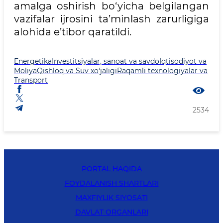
amalga oshirish bo‘yicha belgilangan
vazifalar ijrosini ta’minlash zarurligiga
alohida e’tibor qaratildi.
Energetika
Investitsiyalar, sanoat va savdo
Iqtisodiyot va
Moliya
Qishloq va Suv xo‘jaligi
Raqamli texnologiyalar va
Transport
2534
PORTAL HAQIDA
FOYDALANISH SHARTLARI
MAXFIYLIK SIYOSATI
DAVLAT ORGANLARI