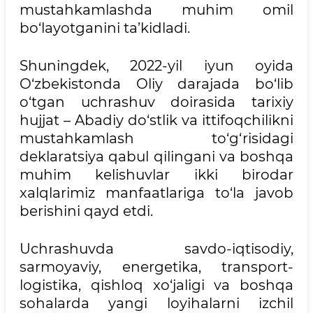
mustahkamlashda muhim omil
bo‘layotganini ta’kidladi.
Shuningdek, 2022-yil iyun oyida
O‘zbekistonda Oliy darajada bo‘lib
o‘tgan uchrashuv doirasida tarixiy
hujjat – Abadiy do‘stlik va ittifoqchilikni
mustahkamlash to‘g‘risidagi
deklaratsiya qabul qilingani va boshqa
muhim kelishuvlar ikki birodar
xalqlarimiz manfaatlariga to‘la javob
berishini qayd etdi.
Uchrashuvda savdo-iqtisodiy,
sarmoyaviy, energetika, transport-
logistika, qishloq xo‘jaligi va boshqa
sohalarda yangi loyihalarni izchil