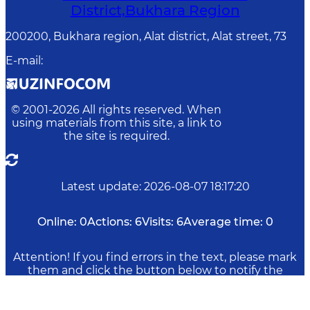
District,Bukhara Region
200200, Bukhara region, Alat district, Alat street, 73
E-mail
:
© 2001-
2026
All rights reserved. When
using materials from this site, a link to
the site is required.
Latest update
:
2026-08-07 18:17:20
Online:
0
Actions:
6
Visits:
6
Average time:
0
Attention! If you find errors in the text, please mark
them and click the button below to notify the
administration.