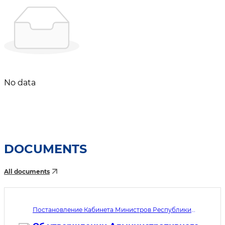
No data
DOCUMENTS
All documents
Постановление Кабинета Министров Республики
Узбекистан №433. Дата принятия 05.08.2026. Дата
вступления в силу 01.10.2026