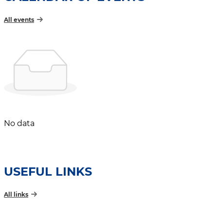
All events
No data
USEFUL LINKS
All links