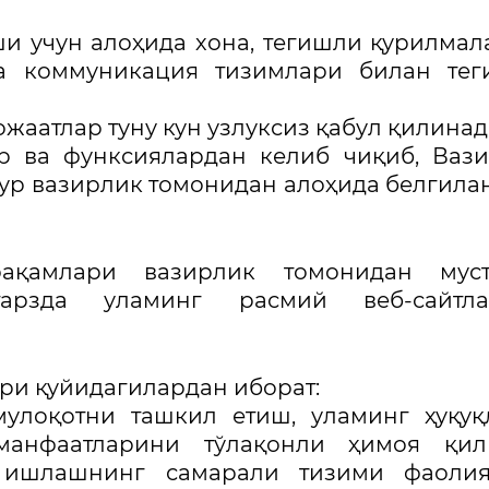
и учун алоҳида хона, тегишли қурилмал
 ва коммуникация тизимлари билан те
жаатлар туну кун узлуксиз қабул қилинад
р ва функсиялардан келиб чиқиб, Ваз
ур вазирлик томонидан алоҳида белгил
ақамлари вазирлик томонидан муст
рзда уламинг расмий веб-сайтла
ри қуйидагилардан иборат:
мулоқотни ташкил етиш, уламинг ҳуқуқ
манфаатларини тўлақонли ҳимоя қил
н ишлашнинг самарали тизими фаолия