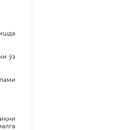
ришда
ми ўз
тлами
лиқни
малга