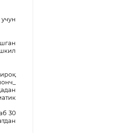
 учун
шган
ашкил
ғироқ
шонч_
адан
матик
аб 30
атдан