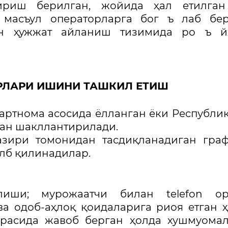
ириш берилган, жойида ҳал етилган
 масъул операторларга бог ъ лаб бе
трон ҳужжат айланиш тизимида ро ъ й
ТОРЛАРИ ИШИНИ ТАШКИЛ ЕТИШ
ртнома асосида ёлланган ёки Республик
ан шакллантирилади.
азири томонидан тасдиқланадиган гра
лб қилинадилар.
лиши; мурожаатчи билан telefon ор
а одоб-аҳлоқ қоидаларига риоя етган 
ирасида жавоб берган ҳолда хушмуома