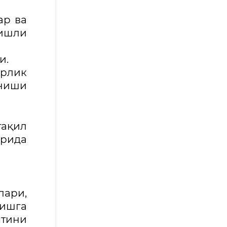
ар ва
гишли
и.
ирлик
аниши
ақил
рида
лари,
ишга
тини