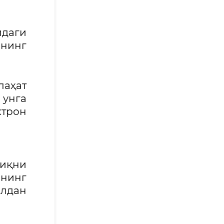
идаги
нинг
лаҳат
 унга
ктрон
лиқни
ининг
лдан