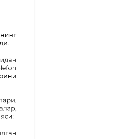
ининг
ди.
нидан
lefon
рини
лари,
алар,
яси;
илган