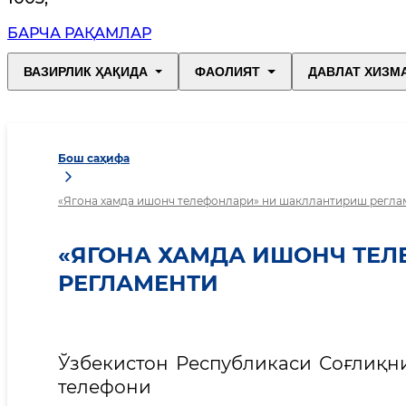
БАРЧА РАҚАМЛАР
ВАЗИРЛИК ҲАҚИДА
ФАОЛИЯТ
ДАВЛАТ ХИЗМ
Бош саҳифа
«Ягона хамда ишонч телефонлари» ни шакллантириш регла
«ЯГОНА ХАМДА ИШОНЧ ТЕ
РЕГЛАМЕНТИ
Ўзбекистон Республикаси Соғлиқн
телефони