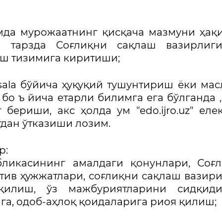
мда мурожаатнинг қисқача мазмуни ҳақ
н тарзда Соғлиқни сақлаш вазирлиги
ниш тизимига киритиши;
ala бўйича ҳуқуқий тушунтириш ёки мас
 бо ъ йича етарли билимга ега бўлганда ,
бериши, акс ҳолда ум "edo.ijro.uz" еле
тдан ўтказиши лозим.
р:
бликасининг амалдаги қонунлари, Соғ
тив ҳужжатлари, соғлиқни сақлаш вазир
қилиш, ўз мажбуриятларини сидқиди
га, одоб-аҳлоқ қоидаларига риоя қилиш;