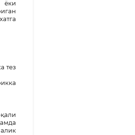
 ёки
риган
хатга
а тез
фикка
қали
ҳамда
лалик