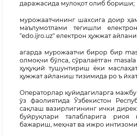
даражасида мулоқот олиб бориши;
мурожаатчининг шахсига доир ҳа
маълумотлами тегишли електро
"edo.ijro.uz" електрон ҳужжат айла
агарда мурожаатчи бирор бир mas
олмоқчи бўлса, сўралаётган masala
ҳуқуқий тушунтириш ёки маслаҳат 
ҳужжат айланиш тизимида ро ъ йха
Операторлар қуйидагиларга мажбу
ўз фаолиятида Ўзбекистон Респу
сақлаш вазирлигининг ички дирек
буйруқлари талабларига риоя 
бажариш, меҳнат ва ижро интизоми