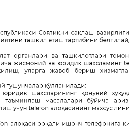
Республикаси Соғлиқни сақлаш вазирлиг
иятини ташкил етиш тартибини белгилай
влат органлари ва ташкилотлари томо
йича жисмоний ва юридик шахсламинг te
қилиш, уларга жавоб бериш хизматла
ий тушунчалар қўлланилади:
юридик шахсларининг қонуний ҳуқуқ
 таъминлаш масалалари бўйича ариз
иш учун telefon алоқасининг махсус лини
fon алоқаси орқали ишонч телефонига қ