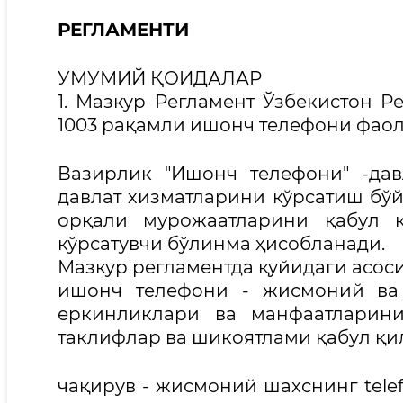
РЕГЛАМЕНТИ
УМУМИЙ ҚОИДАЛАР
1. Мазкур Регламент Ўзбекистон 
1003 рақамли ишонч телефони фаол
Вазирлик "Ишонч телефони" -да
давлат хизматларини кўрсатиш бў
орқали мурожаатларини қабул 
кўрсатувчи бўлинма ҳисобланади.
Мазкур регламентда қуйидаги асос
ишонч телефони - жисмоний ва 
еркинликлари ва манфаатларини
таклифлар ва шикоятлами қабул қил
чақирув - жисмоний шахснинг tele