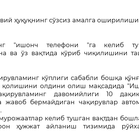
вий ҳуқуқнинг сўзсиз амалга оширилиши
инг "ишонч телефони "га келиб ту
она ва ўз вақтида кўриб чиқилишини т
қирувламинг кўплиги сабабли бошқа қўн
иб қолишини олдини олиш мақсадида "И
ақирувламинг давомийлиги 10 дақиқ
а жавоб бермайдиган чақирувлар авто
.
мурожаатлар келиб тушган вақтдан бошл
ектрон ҳужжат айланиш тизимида рўйх