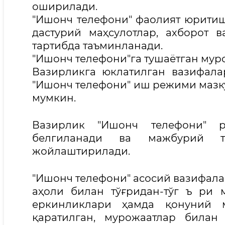
оширилади.
"Ишонч телефони" фаолият юритиш
дастурий маҳсулотлар, ахборот
тартибда таъминланади.
"Ишонч телефони"га тушаётган муро
Вазирликга юклатилган вазифала
"Ишонч телефони" иш режими мазк
мумкин.
Вазирлик "Ишонч телефони" р
белгиланади ва мажбурий та
жойлаштирилади.
"Ишонч телефони" асосий вазифала
аҳоли билан тўғридан-тўг ъ ри 
еркинликлари ҳамда қонуний 
қаратилган, мурожаатлар била