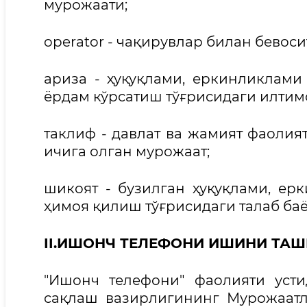
мурожаати;
operator - чақирувлар билан бевос
ариза - ҳуқуқлами, еркинликлам
ёрдам кўрсатиш тўғрисидаги илтимо
таклиф - давлат ва жамият фаоли
ичига олган мурожаат;
шикоят - бузилган ҳуқуқлами, е
ҳимоя қилиш тўғрисидаги талаб баё
II.ИШОНЧ ТЕЛЕФОНИ ИШИНИ ТА
"Ишонч телефони" фаолияти уст
сақлаш вазирлигининг Мурожаат