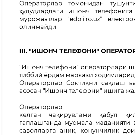
Операторлар томонидан тушунт
ҳудудлардаги ишонч телефонига
мурожаатлар "edo.ijro.uz" елек
олинмайди.
III. "ИШОНЧ ТЕЛЕФОНИ" ОПЕРА
"Ишонч телефони" операторлари ша
тиббий ёрдам маркази ходимларид
Операторлар Соғлиқни сақлаш в
асосан "Ишонч телефони" ишига жа
Операторлар:
келган чақирувлами қабул қи
гаплашганда муомала маданияти в
саволларга аниқ, қонунчилик до