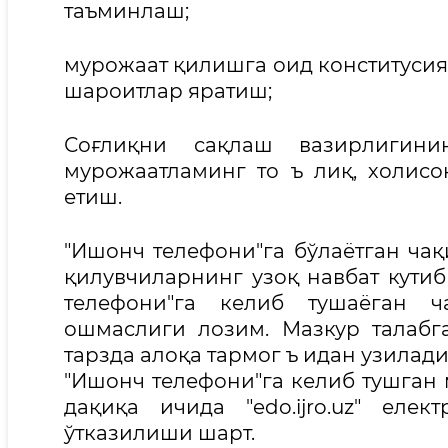
таъминлаш;
мурожаат қилишга оид конститусия
шароитлар яратиш;
Соғлиқни сақлаш вазирлигин
мурожаатламинг то ъ лиқ, холис
етиш.
"Ишонч телефони"га бўлаётган ча
қилувчиларнинг узоқ навбат кут
телефони"га келиб тушаёган ч
ошмаслиги лозим. Мазкур талабг
тарзда алоқа тармог ъ идан узилади
"Ишонч телефони"га келиб тушган 
дақиқа ичида "edo.ijro.uz" ел
ўтказилиши шарт.