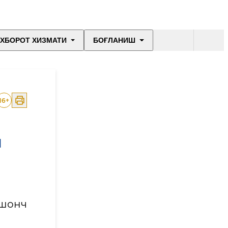
ХБОРОТ ХИЗМАТИ
БОҒЛАНИШ
16
+
Ш
ишонч