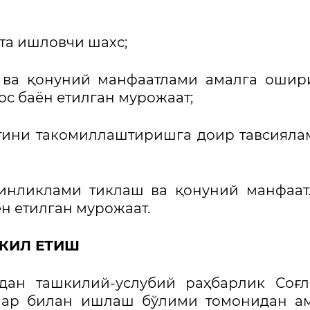
ита ишловчи шахс;
и ва қонуний манфаатлами амалга оши
с баён етилган мурожаат;
ятини такомиллаштиришга доир тавсияла
ркинликлами тиклаш ва қонуний манфаа
н етилган мурожаат.
ШКИЛ ЕТИШ
идан ташкилий-услубий раҳбарлик Соғ
лар билан ишлаш бўлими томонидан а