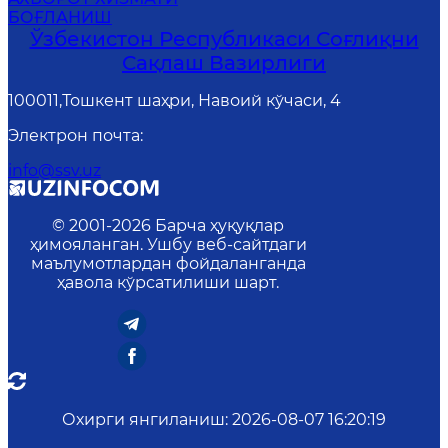
БОҒЛАНИШ
Ўзбекистон Республикаси Соғлиқни
Сақлаш Вазирлиги
100011,Тошкент шаҳри, Навоий кўчаси, 4
Электрон почта
:
info@ssv.uz
© 2001-
2026
Барча ҳуқуқлар
ҳимояланган. Ушбу веб-сайтдаги
маълумотлардан фойдаланганда
ҳавола кўрсатилиши шарт.
Охирги янгиланиш
:
2026-08-07 16:20:19