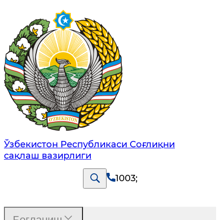
Ўзбекистон Республикаси Соғлиқни
сақлаш вазирлиги
1003
;
Боғланиш