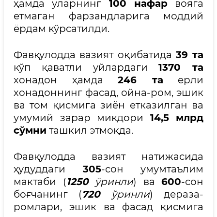
ҳамда уларнинг
100 нафар
вояга
етмаган фарзандларига моддий
ёрдам кўрсатилди.
Фавқулодда вазият оқибатида
39 та
кўп қаватли уйлардаги
1370 та
хонадон ҳамда
246 та
ерли
хонадоннинг фасад, ойна-ром, эшик
ва том қисмига зиён етказилган ва
умумий зарар миқдори
14,5 млрд
сўмни
ташкил этмоқда.
Фавқулодда вазият натижасида
ҳудуддаги
305
-сон умумтаълим
мактаби (
1250
ўринли
) ва
600
-сон
боғчанинг (
720
ўринли
) дераза-
ромлари, эшик ва фасад қисмига