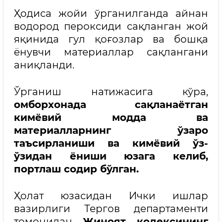
Ҳодиса жойи ўрганилганда айнан
водород пероксиди сақланган жой
яқинида гул қоғозлар ва бошқа
ёнувчи материаллар сақлангани
аниқланди.
Ўрганиш натижасига кўра,
омборхонада сақланаётган
кимёвий модда ва
материалларнинг ўзаро
таъсирланиши ва кимёвий ўз-
ўзидан ёниши юзага келиб,
портлаш содир бўлган.
Ҳолат юзасидан Ички ишлар
вазирлиги Тергов департаменти
томонидан
Жиноят кодексининг