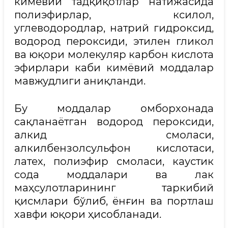
кимёвий тадқиқотлар натижасида
полиэфирлар, ксилол,
углеводородлар, натрий гидроксид,
водород пероксиди, этилен гликол
ва юқори молекуляр карбон кислота
эфирлари каби кимёвий моддалар
мавжудлиги аниқланди.
Бу моддалар омборхонада
сақланаётган водород пероксиди,
алкид смоласи,
алкилбензолсульфон кислотаси,
латех, полиэфир смоласи, каустик
сода моддалари ва лак
маҳсулотларининг таркибий
қисмлари бўлиб, ёнғин ва портлаш
хавфи юқори ҳисобланади.