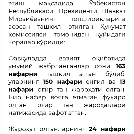
этиш мақсадида, Ўзбекистон
Республикаси Президенти Шавкат
Мирзиёевнинг топшириқларига
асосан ташкил этилган Ҳукумат
комиссияси томонидан қуйидаги
чоралар кўрилди:
Фавқулодда вазият оқибатида
умумий жабрланганлар сони
163
нафарни
ташкил этган бўлиб,
уларнинг
150 нафари
енгил ва
13
нафари
оғир тан жароҳати олган.
Бир нафар вояга етмаган фуқаро
олган оғир тан жароҳатлари
натижасида вафот этган.
Жароҳат олганларнинг
24 нафари