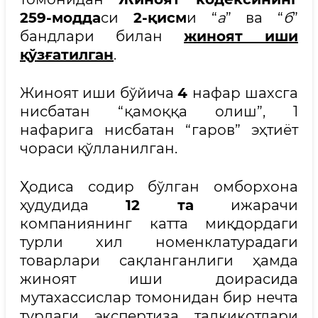
259-модда
си
2-қисм
и “
а
” ва “
б
”
бандлари билан
жиноят иши
қўзғатилган
.
Жиноят иши бўйича
4
нафар шахсга
нисбатан “қамоққа олиш”, 1
нафарига нисбатан “гаров” эҳтиёт
чораси қўлланилган.
Ҳодиса содир бўлган омборхона
ҳудудида
12 та
ижарачи
компаниянинг катта миқдордаги
турли хил номенклатурадаги
товарлари сақланганлиги ҳамда
жиноят иши доирасида
мутахассислар томонидан бир нечта
турдаги экспертиза тадқиқотлари