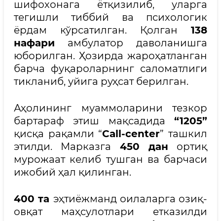
шифохонага ётқизилиб, уларга
тегишли тиббий ва психологик
ёрдам кўрсатилган. Қолган
138
нафари
амбулатор даволанишга
юборилган. Ҳозирда жароҳатланган
барча фуқароларнинг саломатлиги
тикланиб, уйига руҳсат берилган.
Аҳолининг муаммоларини тезкор
бартараф этиш мақсадида
“1205”
қисқа рақамли “
Call-centеr
” ташкил
этилди. Марказга
450 дан
ортиқ
мурожаат келиб тушган ва барчаси
ижобий ҳал қилинган.
400 та
эҳтиёжманд оилаларга озиқ-
овқат маҳсулотлари етказилди