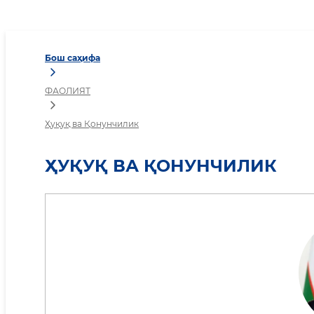
Ҳуқуқ ва Қонунчилик
Бош саҳифа
ФАОЛИЯТ
Ҳуқуқ ва Қонунчилик
ҲУҚУҚ ВА ҚОНУНЧИЛИК