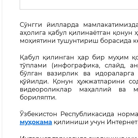
Cўнгги йилларда мамлакатимизд
аҳолига қабул қилинаётган қонун 
моҳиятини тушунтириш борасида к
Қабул қилинган ҳар бир муҳим қ
тўплами (инфографика, слайд, ан
бўлган вазирлик ва идораларга
қўйилди. Қонун ҳужжатларини со
видеороликлар маҳаллий ва м
бориляпти.
Ўзбекистон Республикасида норма
муҳокама
қилиниши учун Интернет