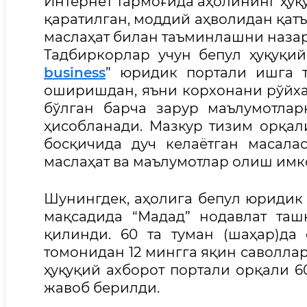
Интернет тармоғида аҳолининг ҳу
қаратилган, моддий аҳволидан қатъ
маслаҳат билан таъминлашни назард
Тадбиркорлар учун бепул ҳуқуқий
business
” юридик портали ишга 
оширишдан, яъни корхонани рўйхат
бўлган барча зарур маълумотлар
ҳисобланади. Мазкур тизим орқал
босқичида дуч келаётган масала
маслаҳат ва маълумотлар олиш имко
Шунингдек, аҳолига бепул юриди
мақсадида “Мадад” нодавлат та
қилинди. 60 та туман (шаҳар)да
томонидан 12 мингга яқин саволлар
ҳуқуқий ахборот портали орқали 
жавоб берилди.