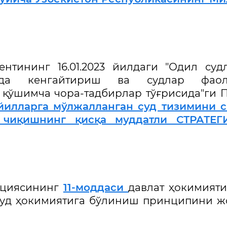
нтининг 16.01.2023 йилдаги "Одил суд
да кенгайтириш ва судлар фаол
ўшимча чора-тадбирлар тўғрисида"ги П
йилларга мўлжалланган суд тизимини 
 чиқишнинг қисқа муддатли СТРАТЕГ
туциясининг
11-моддаси
давлат ҳокимият
 суд ҳокимиятига бўлиниш принципини 