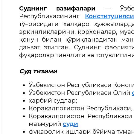
Суднинг вазифалари
— Ўзбеки
Республикасининг
Конституцияси
тўғрисидаги халқаро ҳужжатлар
эркинликларини, корхоналар, муас
қонун билан қўриқланадиган ма
даъват этилган. Суднинг фаолият
фуқаролар тинчлиги ва тотувлигин
Суд тизими
Ўзбекистон Республикаси Конст
Ўзбекистон Республикаси Олий
ҳарбий судлар;
Қорақалпоғистон Республикаси,
Қорақалпоғистон Республикаси
маъмурий
суди
фуқаролик ишлари бўйича туман