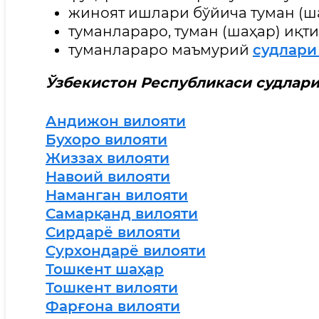
жиноят ишлари бўйича туман (ш
туманлараро, туман (шаҳар) иқт
туманлараро маъмурий
судлар
Ўзбекистон Республикаси судлари
Андижон вилояти
Бухоро вилояти
Жиззах вилояти
Навоий вилояти
Наманган вилояти
Самарқанд вилояти
Сирдарё вилояти
Сурхондарё вилояти
Тошкент шаҳар
Тошкент вилояти
Фарғона вилояти