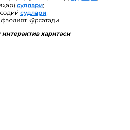
аҳар)
судлари
;
исодий
судлари
;
и
фаолият кўрсатади.
 интерактив харитаси