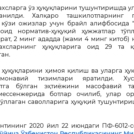
ахсларга ўз ҳуқуқларини тушунтиришда у
анилди. Халқаро ташкилотларнинг г
 кўзи ожизлар учун брайл алифбосида 
оид норматив-ҳуқуқий ҳужжатлар тўпл
рат, 2 минг ададда (жами 4 минг китоб)
хсларнинг ҳуқуқларига оид 29 та қ
ган.
ҳуқуқларини ҳимоя қилиш ва уларга ҳу
монавий тизимлари яратилди. Хусу
атга бўлган эҳтиёжини масофавий та
ессенжерида ботлар очилиб, улар ор
ўллаган саволларига ҳуқуқий тушунтир
нтининг 2020 йил 22 июндаги ПФ-6012-
бўйича Ўзбекистон Республикасининг М