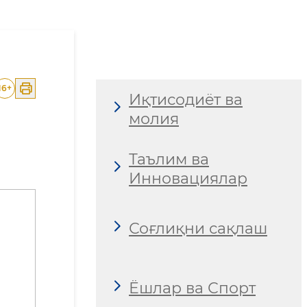
16
+
Иқтисодиёт ва
молия
Таълим ва
Инновациялар
Соғлиқни сақлаш
Ёшлар ва Спорт