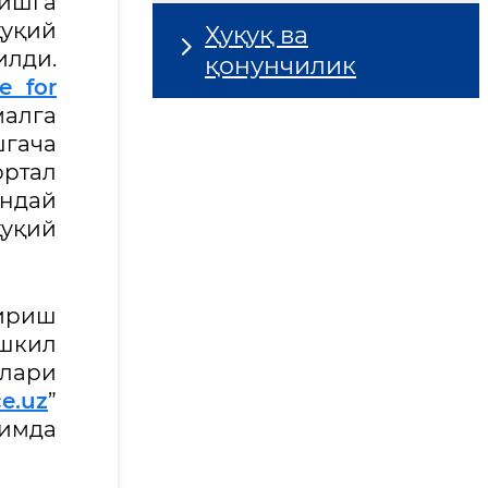
ришга
қуқий
Ҳуқуқ ва
илди.
қонунчилик
e for
малга
шгача
ортал
андай
қуқий
тириш
ашкил
олари
e.uz
”
жимда