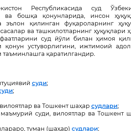
стон Республикасида суд Ўзбеки
ва бошқа қонунларида, инсон ҳуқуқ
да эълон қилинган фуқароларнинг ҳуқ
сасалар ва ташкилотларнинг ҳуқуқлари 
нфаатларини суд йўли билан ҳимоя қи
и қонун устуворлигини, ижтимоий адол
и таъминлашга қаратилгандир.
итуциявий
суди
;
суди
;
 вилоятлар ва Тошкент шаҳар
судлари
;
 маъмурий суди, вилоятлар ва Тошкент 
лараро, туман (шаҳар)
судлари
;