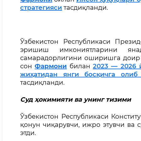
стратегияси
тасдиқланди.
Ўзбекистон Республикаси Президе
эришиш имкониятларини яна
самарадорлигини оширишга доир қ
сон
Фармони
билан
2023 — 2026 
жиҳатидан янги босқичга олиб
тасдиқланди.
Суд ҳокимияти ва унинг тизими
Ўзбекистон Республикаси Консти
қонун чиқарувчи, ижро этувчи ва
этди.