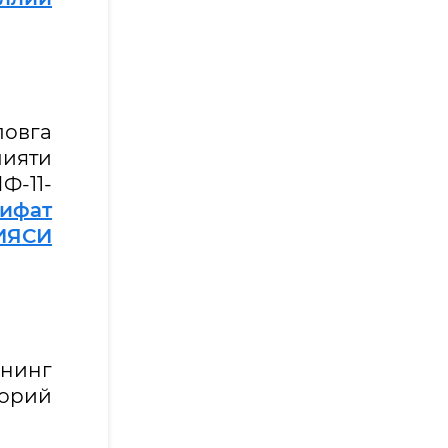
ловга
ияти
Ф-11-
сифат
ИЯСИ
ининг
жорий