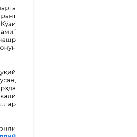
ларга
рант
“Кўзи
ами”
 нашр
онун
қуқий
сан,
рзда
қали
ишлар
сонли
иллий