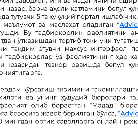
қуқий саводхонлиги ва маданиятини оши
и назар, барча аҳоли қатламини бепул ҳу
а тутувчи 5 та ҳуқуқий портал ишлаб чиқ
 маълумот ва маслаҳат оладиган “
Advic
тушди. Бу тадбиркорлик фаолиятини а
дан ўтказишдан тортиб токи уни тугати
ни тақдим этувчи махсус интерфаол п
и тадбиркорлар ўз фаолиятининг ҳар қ
си юзасидан тезкор равишда бепул ҳу
ниятига эга.
к ёрдам кўрсатиш тизимини такомиллаш
шкилоти ва унинг ҳудудий бюролари т
 фаолият олиб бораётган “Мадад” бюр
га бевосита жавоб берилган бўлса, “
Advic
60 мингдан ортиқ саволларга онлайн ре