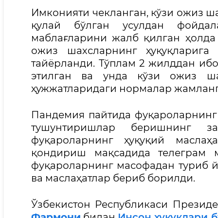
Имконияти чекланган, кўзи ожиз ш
қулай бўлган усулдан фойдал
маблағларини жалб қилган ҳолда
ожиз шахсларнинг ҳуқуқларига 
тайёрланди. Тўплам 2 жилддан ибо
этилган ва унда кўзи ожиз ша
ҳужжатларидаги нормалар жамлан
Пандемия пайтида фуқароларнинг 
тушунтиришлар беришнинг за
фуқароларнинг ҳуқуқий маслаҳ
қондириш мақсадида телеграм м
фуқароларнинг масофадан туриб й
ва маслаҳатлар бериб борилди.
Ўзбекистон Республикаси Президе
Фармони
билан
Инсон ҳуқуқлари 