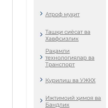
Атроф муҳит
Ташқи сиёсат ва
Хавфсизлик
Рақамли
технологиялар ва
Транспорт
Қурилиш ва УЖКХ
Ижтимоий ҳимоя ва
Бандлик