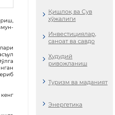
Қишлоқ ва Сув
хўжалиги
риш,
змун-
Инвестициялар,
.
саноат ва савдо
ллари
асъул
Ҳудудий
ўлга
ривожланиш
анган
ериб
Туризм ва маданият
 кенг
Энергетика