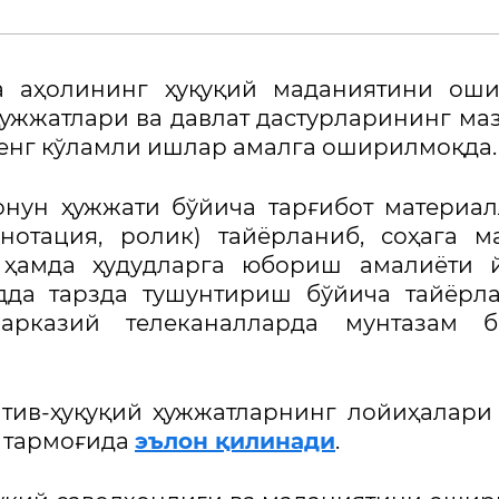
а аҳолининг ҳуқуқий маданиятини оши
ҳужжатлари ва давлат дастурларининг ма
енг кўламли ишлар амалга оширилмоқда
онун ҳужжати бўйича тарғибот материа
нотация, ролик) тайёрланиб, соҳага м
 ҳамда ҳудудларга юбориш амалиёти й
дда тарзда тушунтириш бўйича тайёрл
арказий телеканалларда мунтазам б
тив-ҳуқуқий ҳужжатларнинг лойиҳалари
 тармоғида
эълон қилинади
.