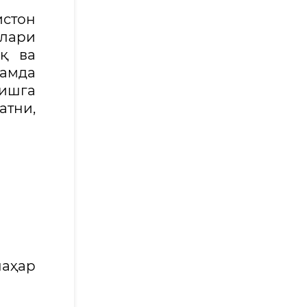
стон
лари
уқ ва
ҳамда
лишга
атни,
шаҳар