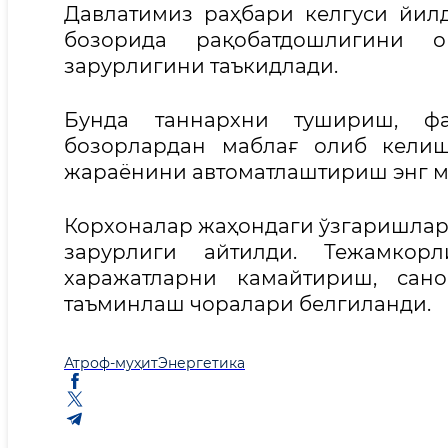
Давлатимиз раҳбари келгуси йил
бозорида рақобатдошлигини 
зарурлигини таъкидлади.
Бунда таннархни тушириш, фа
бозорлардан маблағ олиб келиш
жараёнини автоматлаштириш энг му
Корхоналар жаҳондаги ўзгаришларг
зарурлиги айтилди. Тежамкор
харажатларни камайтириш, сан
таъминлаш чоралари белгиланди.
Атроф-муҳит
Энергетика