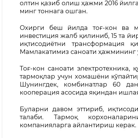
олтин қазиб олиш ҳажми 2016 йилга 
минг тоннага ошган.
Охирги беш йилда тоғ-кон ва м
инвестиция жалб қилиниб, 15 та йи
иқтисодиётни трансформация қ
Мамлакатимиз саноати ҳажмининг у
Тоғ-кон саноати электротехника, 
тармоқлар учун хомашёни кўпайтир
Шунингдек, комбинатлар 60 да
кооперация асосида яқиндан ишлая
Буларни давом эттириб, иқтисо
талаби. Тармоқ корхоналар
компанияларга айлантириш керак.