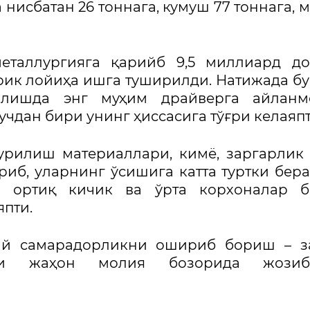
нисбатан 26 тоннага, кумуш 77 тоннага, м
еталлургияга қарийб 9,5 миллиард до
рик лойиҳа ишга туширилди. Натижада бу
илишда энг муҳим драйверга айланмо
чдан бири унинг ҳиссасига тўғри келаяпт
қурилиш материаллари, кимё, заргарлик
иб, уларнинг ўсишига катта туртки бера
н ортиқ кичик ва ўрта корхоналар б
пти.
дий самарадорликни ошириб бориш – з
ини жаҳон молия бозорида жозиб