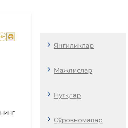
лар кўриб чиқилди
16
+
Янгиликлар
Мажлислар
Нутқлар
нинг
Сўровномалар