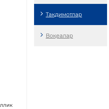
Тақдимотлар
Воқеалар
иллик