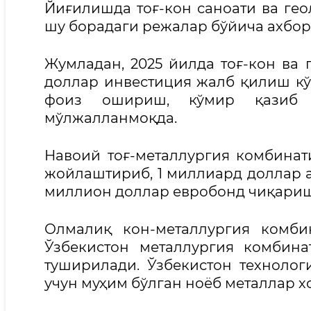
Йиғилишда тоғ-кон саноати ва ге
шу борадаги режалар бўйича ахбор
Жумладан, 2025 йилда тоғ-кон ва 
доллар инвестиция жалб қилиш кў
фоиз ошириш, кўмир қазиб 
мўлжалланмоқда.
Навоий тоғ-металлургия комбинат
жойлаштириб, 1 миллиард доллар а
миллион доллар евробонд чиқари
Олмалиқ кон-металлургия комби
Ўзбекистон металлургия комбин
туширилади. Ўзбекистон технолог
учун муҳим бўлган ноёб металлар 