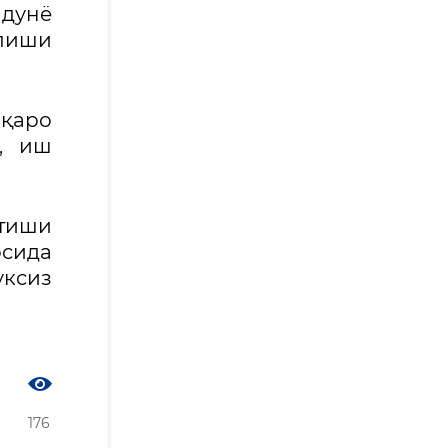
 дунё
лиши
қаро
, иш
атиши
сида
ксиз
176