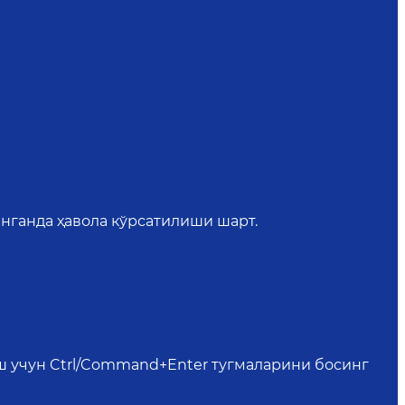
нганда ҳавола кўрсатилиши шарт.
иш учун Ctrl/Command+Enter тугмаларини босинг