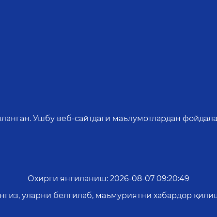
яланган. Ушбу веб-сайтдаги маълумотлардан фойдала
Охирги янгиланиш
:
2026-08-07 09:20:49
ангиз, уларни белгилаб, маъмуриятни хабардор қил