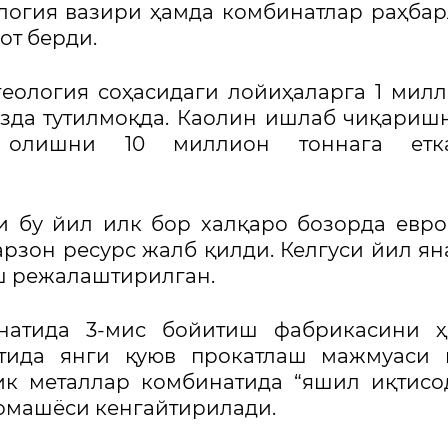
ология вазири ҳамда комбинатлар раҳба
от берди.
геология соҳасидаги лойиҳаларга 1 мил
зда тутилмоқда. Каолин ишлаб чиқариш
олишни 10 миллион тоннага етк
и бу йил илк бор халқаро бозорда евр
рзон ресурс жалб қилди. Келгуси йил ян
ш режалаштирилган.
натида 3-мис бойитиш фабрикасини ҳ
атида янги қуюв прокатлаш мажмуаси 
ик металлар комбинатида “яшил иқтисо
хомашёси кенгайтирилади.