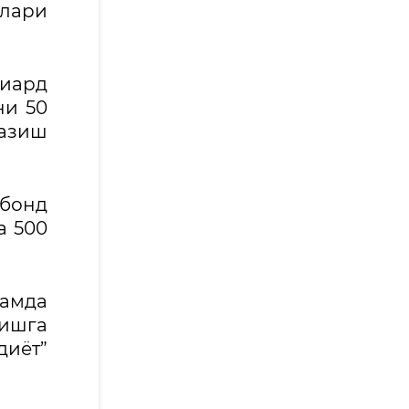
рлари
лиард
ни 50
азиш
обонд
а 500
амда
ишга
диёт”