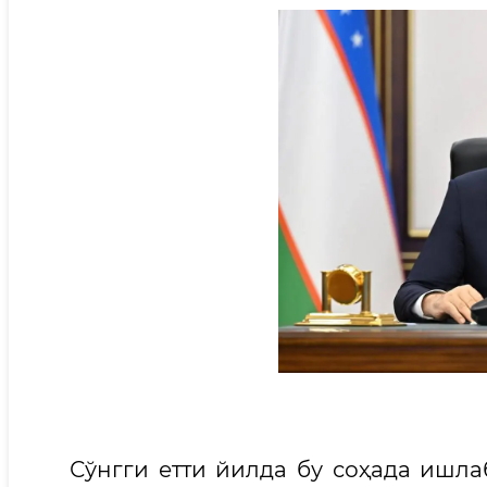
Сўнгги етти йилда бу соҳада ишлаб