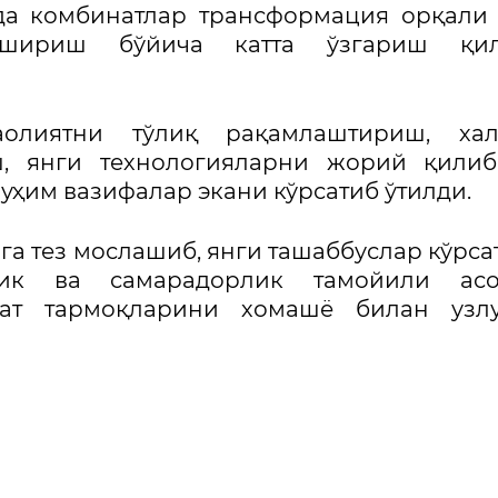
да комбинатлар трансформация орқали
ошириш бўйича катта ўзгариш қи
олиятни тўлиқ рақамлаштириш, хал
, янги технологияларни жорий қилиб
ҳим вазифалар экани кўрсатиб ўтилди.
а тез мослашиб, янги ташаббуслар кўрс
лик ва самарадорлик тамойили асо
оат тармоқларини хомашё билан узлу