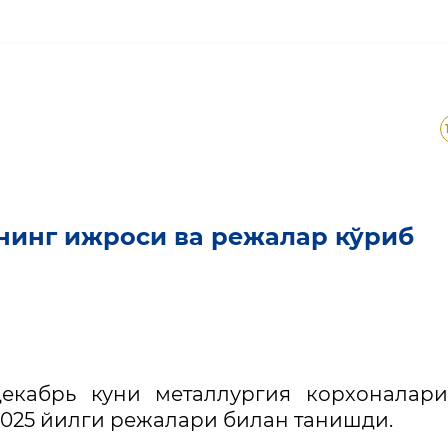
арининг ижроси ва режа
инг ижроси ва режалар кўриб
екабрь куни металлургия корхоналари
025 йилги режалари билан танишди.