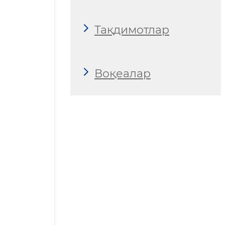
Тақдимотлар
Воқеалар