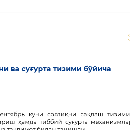
ўғини ва суғурта тизими
и ва суғурта тизими бўйича
ентябрь куни соғлиқни сақлаш тизими
ириш ҳамда тиббий суғурта механизмл
а тақдимот билан танишди.