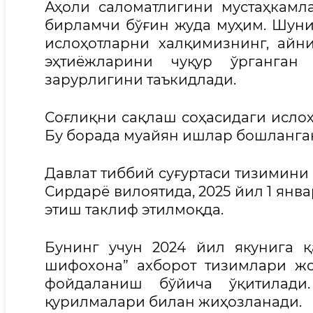
Аҳоли саломатлигини мустаҳкамл
бирламчи бўғин жуда муҳим. Шуни
ислоҳотларни халқимизнинг, айни
эҳтиёжларини чуқур ўрганган
зарурлигини таъкидлади.
Соғлиқни сақлаш соҳасидаги ислоҳо
Бу борада муайян ишлар бошланган
Давлат тиббий суғуртаси тизимини
Сирдарё вилоятида, 2025 йил 1 ян
этиш таклиф этилмоқда.
Бунинг учун 2024 йил якунига қ
шифохона” ахборот тизимлари ж
фойдаланиш бўйича ўқитилади
қурилмалари билан жиҳозланади.