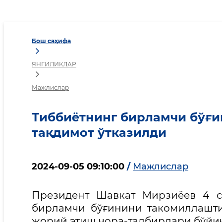
Тиббиётнинг бирламчи б
Бош саҳифа
ЯНГИЛИКЛАР
Мажлислар
Тиббиётнинг бирламчи бўғин
тақдимот ўтказилди
2024-09-05 09:10:00
/
Мажлислар
Президент Шавкат Мирзиёев 4 с
бирламчи бўғинини такомиллашт
жорий этиш чора-тадбирлари бўйич