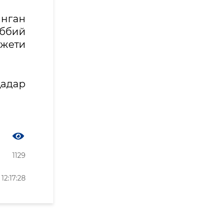
нган
ббий
жети
қадар
1129
2:17:28