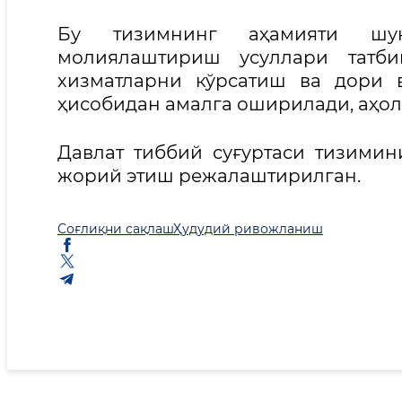
Бу тизимнинг аҳамияти шунд
молиялаштириш усуллари татб
хизматларни кўрсатиш ва дори 
ҳисобидан амалга оширилади, аҳо
Давлат тиббий суғуртаси тизимин
жорий этиш режалаштирилган.
Соғлиқни сақлаш
Ҳудудий ривожланиш