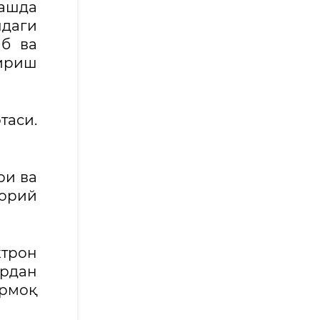
лашда
шдаги
аб ва
ириш
таси.
ри ва
жорий
ктрон
ардан
рмоқ