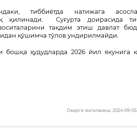
аки, тиббиётда натижага асосла
иқ қилинади. Суғурта доирасида ти
воситаларини тақдим этиш давлат бюд
лидан қўшимча тўлов ундирилмайди.
и бошқа ҳудудларда 2026 йил якунига 
Охирги янгиланиш: 2024-09-05 1