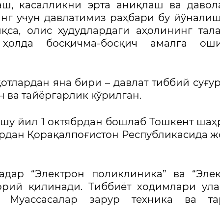
аш, касалликни эрта аниқлаш ва даво
нг учун давлатимиз раҳбари бу йўнали
қса, олис ҳудудлардаги аҳолининг тал
 ҳолда босқичма-босқич амалга ош
тлардан яна бири – давлат тиббий суғур
 ва тайёргарлик кўрилган.
 шу йил 1 октябрдан бошлаб Тошкент шаҳ
вардан Қорақалпоғистон Республикасида 
адар “Электрон поликлиника” ва “Эле
орий қилинади. Тиббиёт ходимлари ул
. Муассасалар зарур техника ва та