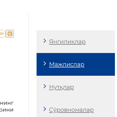
 бўйича тақдимот ўткази
12
+
Янгиликлар
Мажлислар
Нутқлар
нинг
Сўровномалар
арини