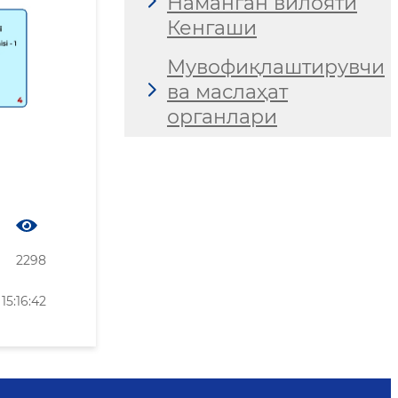
Наманган вилояти
Кенгаши
Мувофиқлаштирувчи
ва маслаҳат
органлари
2298
15:16:42