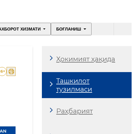
АХБОРОТ ХИЗМАТИ
БОҒЛАНИШ
Ҳокимият ҳақида
16
+
Ташкилот
тузилмаси
Раҳбарият