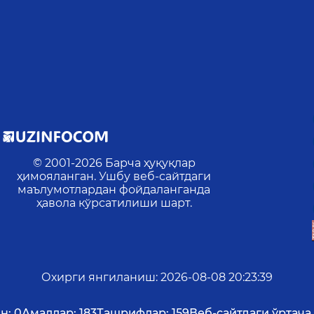
© 2001-
2026
Барча ҳуқуқлар
ҳимояланган. Ушбу веб-сайтдаги
маълумотлардан фойдаланганда
ҳавола кўрсатилиши шарт.
Охирги янгиланиш
:
2026-08-08 20:23:39
н:
0
Амаллар:
183
Ташрифлар:
159
Веб-сайтдаги ўртача 