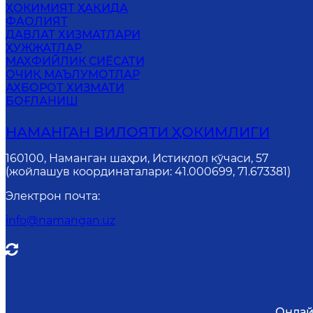
ҲОКИМИЯТ ҲАҚИДА
ФАОЛИЯТ
ДАВЛАТ ХИЗМАТЛАРИ
ҲУЖЖАТЛАР
MАХФИЙЛИК СИЁСАТИ
ОЧИҚ МАЪЛУМОТЛАР
АХБОРОТ ХИЗМАТИ
БОҒЛАНИШ
НАМАНГАН ВИЛОЯТИ ҲОКИМЛИГИ
160100, Наманган шаҳри, Истиқлол кўчаси, 57
(жойлашув координаталари: 41.000699, 71.673381)
Электрон почта
:
info@namangan.uz
Онлай