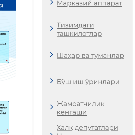
Марказий аппарат
Тизимдаги
ташкилотлар
Шаҳар ва туманлар
Бўш иш ўринлари
Жамоатчилик
кенгаши
Халқ депутатлари