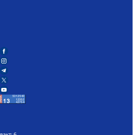
вақт:
6