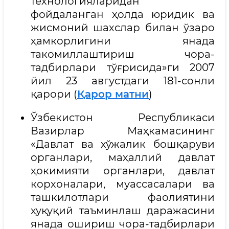
технологияларидан
фойдаланган ҳолда юридик ва
жисмоний шахслар билан ўзаро
ҳамкорлигини янада
такомиллаштириш чора-
тадбирлари тўғрисида»ги 2007
йил 23 августдаги 181-сонли
қарори (
Қарор матни
)
Ўзбекистон Республикаси
Вазирлар Маҳкамасининг
«Давлат ва хўжалик бошқаруви
органлари, маҳаллий давлат
ҳокимияти органлари, давлат
корхоналари, муассасалари ва
ташкилотлари фаолиятини
ҳуқуқий таъминлаш даражасини
янада ошириш чора-тадбирлари