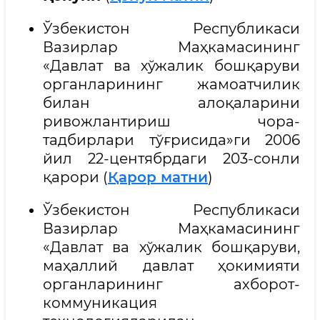
Ўзбекистон Республикаси
Вазирлар Маҳкамасининг
«Давлат ва хўжалик бошқаруви
органларининг жамоатчилик
билан алоқаларини
ривожлантириш чора-
тадбирлари тўғрисида»ги 2006
йил 22-центябрдаги 203-сонли
қарори (
Қарор матни
)
Ўзбекистон Республикаси
Вазирлар Маҳкамасининг
«Давлат ва хўжалик бошқаруви,
маҳаллий давлат ҳокимияти
органларининг ахборот-
коммуникация