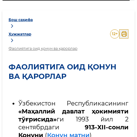
Бош саҳифа
12
+
Ҳужжатлар
Фаолиятига оид қонун ва қарорлар
ФАОЛИЯТИГА ОИД ҚОНУН
ВА ҚАРОРЛАР
Ўзбекистон Республикасининг
«Маҳаллий давлат ҳокимияти
тўғрисида»
ги 1993 йил 2
cентябрдаги
913-XII-сонли
Қонуни
(
Қонун матни
)