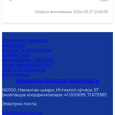
1024
Охирги янгиланиш: 2024-03-27 21:45:05
ҲОКИМИЯТ ҲАҚИДА
ФАОЛИЯТ
ДАВЛАТ ХИЗМАТЛАРИ
ҲУЖЖАТЛАР
MАХФИЙЛИК СИЁСАТИ
ОЧИҚ МАЪЛУМОТЛАР
АХБОРОТ ХИЗМАТИ
БОҒЛАНИШ
Наманган Вилояти Ҳокимлиги
160100, Наманган шаҳри, Истиқлол кўчаси, 57
(жойлашув координаталари: 41.000699, 71.673381)
Электрон почта
:
info@namangan.uz