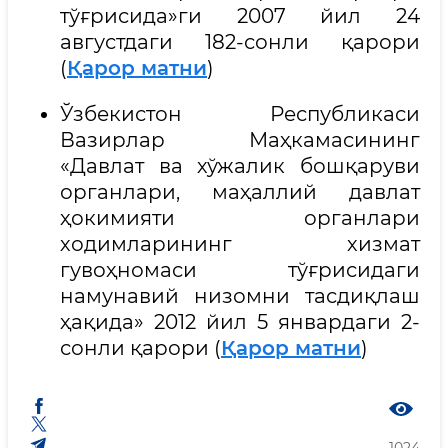
тўғрисида»ги 2007 йил 24
августдаги 182-сонли қарори
(
Қарор матни
)
Ўзбекистон Республикаси
Вазирлар Маҳкамасининг
«Давлат ва хўжалик бошқаруви
органлари, маҳаллий давлат
ҳокимияти органлари
ходимларининг хизмат
гувоҳномаси тўғрисидаги
намунавий низомни тасдиқлаш
ҳақида» 2012 йил 5 январдаги 2-
сонли қарори (
Қарор матни
)