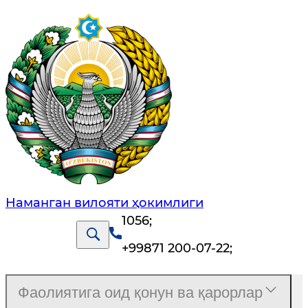
Наманган вилояти ҳокимлиги
1056
;
+99871 200-07-22
;
Фаолиятига оид қонун ва қарорлар