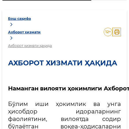
Бош саҳифа
12
+
Ахборот хизмати
Ахборот хизмати ҳақида
АХБОРОТ ХИЗМАТИ ҲАҚИДА
Наманган
вилояти
ҳокимлиги
Ахборот
Бўлим иши ҳокимлик ва унга
ҳисобдор идораларнинг
фаолиятини, вилоятда содир
бўлаётган воқеа-ҳодисаларни