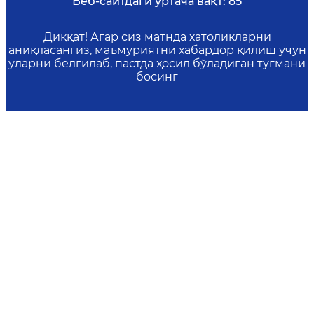
Веб-сайтдаги ўртача вақт:
85
Диққат! Агар сиз матнда хатоликларни
аниқласангиз, маъмуриятни хабардор қилиш учун
уларни белгилаб, пастда ҳосил бўладиган тугмани
босинг