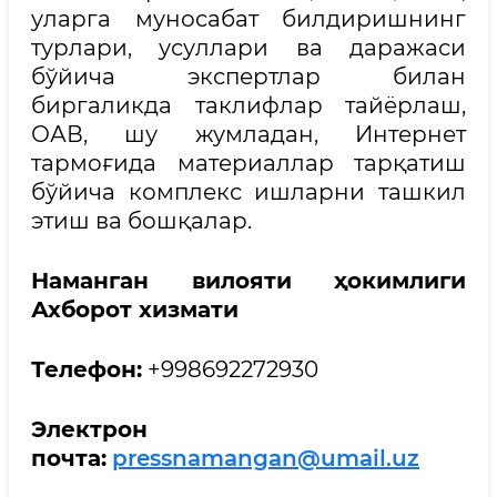
уларга муносабат билдиришнинг
турлари, усуллари ва даражаси
бўйича экспертлар билан
биргаликда таклифлар тайёрлаш,
ОАВ, шу жумладан, Интернет
тармоғида материаллар тарқатиш
бўйича комплекс ишларни ташкил
этиш ва бошқалар.
Наманган вилояти ҳокимлиги
Ахборот хизмати
Телефон
:
+998692272930
Электрон
почта
:
pressnamangan@umail.uz