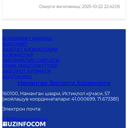
Охирги янгиланиш: 2025-10-22 22:42:05
ҲОКИМИЯТ ҲАҚИДА
ФАОЛИЯТ
ДАВЛАТ ХИЗМАТЛАРИ
ҲУЖЖАТЛАР
MАХФИЙЛИК СИЁСАТИ
ОЧИҚ МАЪЛУМОТЛАР
АХБОРОТ ХИЗМАТИ
БОҒЛАНИШ
Наманган Вилояти Ҳокимлиги
160100, Наманган шаҳри, Истиқлол кўчаси, 57
(жойлашув координаталари: 41.000699, 71.673381)
Электрон почта
:
info@namangan.uz