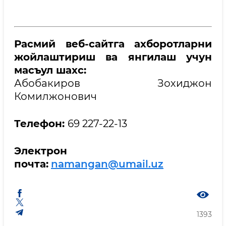
Расмий веб-сайтга ахборотларни
жойлаштириш ва янгилаш учун
масъул шахс:
Абобакиров Зохиджон
Комилжонович
Телефон:
69 227-22-13
Электрон
почта:
namangan@umail.uz
1393