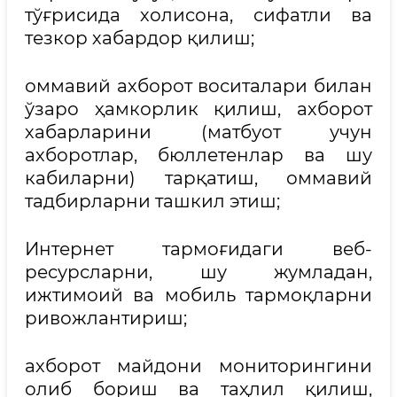
тўғрисида холисона, сифатли ва
тезкор хабардор қилиш;
оммавий ахборот воситалари билан
ўзаро ҳамкорлик қилиш, ахборот
хабарларини (матбуот учун
ахборотлар, бюллетенлар ва шу
кабиларни) тарқатиш, оммавий
тадбирларни ташкил этиш;
Интернет тармоғидаги веб-
ресурсларни, шу жумладан,
ижтимоий ва мобиль тармоқларни
ривожлантириш;
ахборот майдони мониторингини
олиб бориш ва таҳлил қилиш,