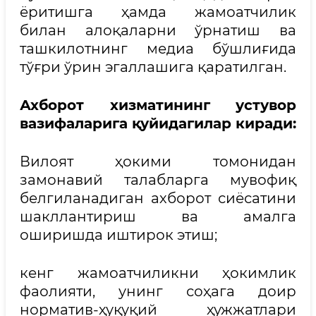
ёритишга ҳамда жамоатчилик
билан алоқаларни ўрнатиш ва
ташкилотнинг медиа бўшлиғида
тўғри ўрин эгаллашига қаратилган.
Ахборот хизматининг устувор
вазифаларига қуйидагилар киради:
Вилоят ҳокими томонидан
замонавий талабларга мувофиқ
белгиланадиган ахборот сиёсатини
шакллантириш ва амалга
оширишда иштирок этиш;
кенг жамоатчиликни ҳокимлик
фаолияти, унинг соҳага доир
норматив-ҳуқуқий ҳужжатлари