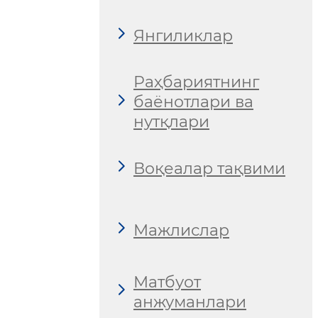
Янгиликлар
Раҳбариятнинг
баёнотлари ва
нутқлари
Воқеалар тақвими
Мажлислар
Матбуот
анжуманлари