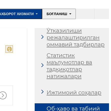
жойларидан
ҳодисалар ҳақида
АХБОРОТ ХИЗМАТИ
БОҒЛАНИШ
хабар бериш
Ўтказилиши
режалаштирилган
оммавий тадбирлар
Статистик
маълумотлар ва
тадқиқотлар
натижалари
Ижтимоий соҳалар
Об-ҳаво ва табиий