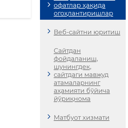
офатлар ҳақида
огоҳлантиришлар
Веб-сайтни юритиш
Сайтдан
фойдаланиш,
шунингдек,
сайтдаги мавжуд
атамаларнинг
аҳамияти бўйича
йўриқнома
Матбуот хизмати