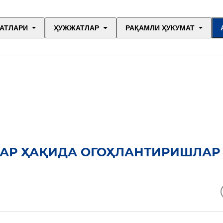
АТЛАРИ
ҲУЖЖАТЛАР
РАҚАМЛИ ҲУКУМАТ
ЛАР ҲАҚИДА ОГОҲЛАНТИРИШЛАР