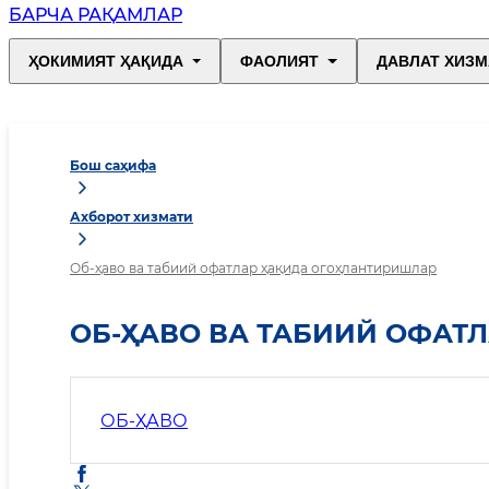
БАРЧА РАҚАМЛАР
ҲОКИМИЯТ ҲАҚИДА
ФАОЛИЯТ
ДАВЛАТ ХИЗМ
Бош саҳифа
Ахборот хизмати
Об-ҳаво ва табиий офатлар ҳақида огоҳлантиришлар
ОБ-ҲАВО ВА ТАБИИЙ ОФАТ
ОБ-ҲАВО