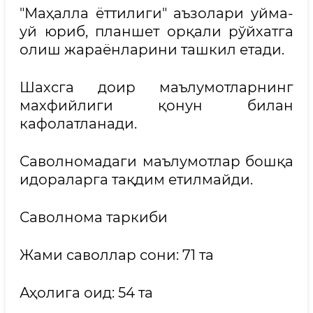
"Маҳалла ёттилиги" аъзолари уйма-
уй юриб, планшет орқали рўйхатга
олиш жараёнларини ташкил етади.
Шахсга доир маълумотларнинг
махфийлиги қонун билан
кафолатланади.
Саволномадаги маълумотлар бошқа
идораларга тақдим етилмайди.
Саволнома таркиби
Жами саволлар сони: 71 та
Аҳолига оид: 54 та