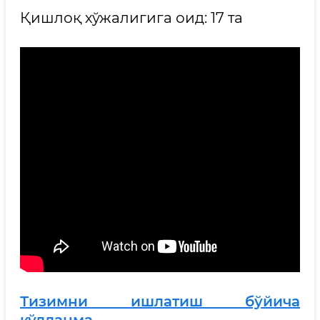
Қишлоқ хўжалигига оид: 17 та
Тизимни ишлатиш бўйича