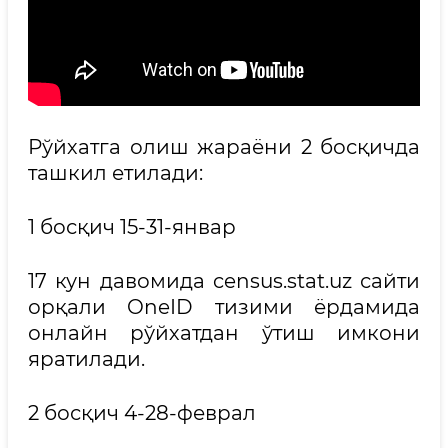
Рўйхатга олиш жараёни 2 босқичда
ташкил етилади:
1 босқич 15-31-январ
17 кун давомида census.stat.uz сайти
орқали OneID тизими ёрдамида
онлайн рўйхатдан ўтиш имкони
яратилади.
2 босқич 4-28-феврал