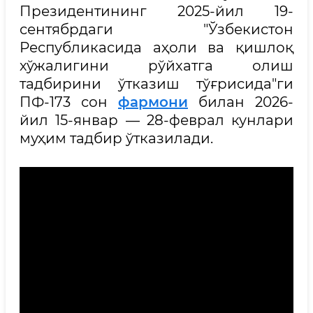
Президентининг 2025-йил 19-
сентябрдаги "Ўзбекистон
Республикасида аҳоли ва қишлоқ
хўжалигини рўйхатга олиш
тадбирини ўтказиш тўғрисида"ги
ПФ-173 сон
фармони
билан 2026-
йил 15-январ — 28-феврал кунлари
муҳим тадбир ўтказилади.