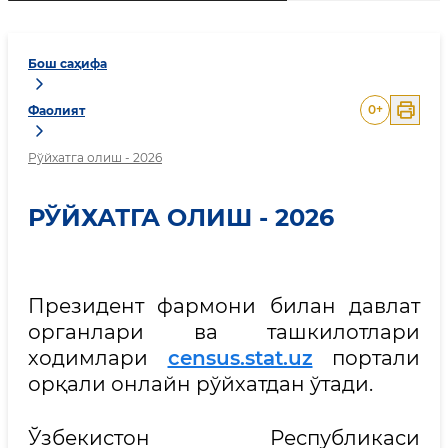
Бош саҳифа
0
+
Фаолият
Рўйхатга олиш - 2026
РЎЙХАТГА ОЛИШ - 2026
Президент фармони билан давлат
органлари ва ташкилотлари
ходимлари
census.stat.uz
портали
орқали онлайн рўйхатдан ўтади.
Ўзбекистон Республикаси