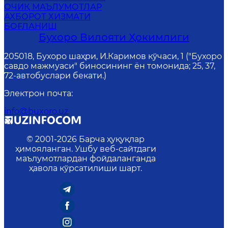
ОЧИҚ МАЪЛУМОТЛАР
АХБОРОТ ХИЗМАТИ
БОҒЛАНИШ
Бухоро Вилояти Ҳокимлиги
205018, Бухоро шаҳри, И.Каримов кўчаси, 1 ("Бухоро
савдо мажмуаси" биносининг ён томонида; 25, 37,
72-автобуслари бекати.)
Электрон почта
:
info@buxoro.uz
© 2001-
2026
Барча ҳуқуқлар
ҳимояланган. Ушбу веб-сайтдаги
маълумотлардан фойдаланганда
ҳавола кўрсатилиши шарт.