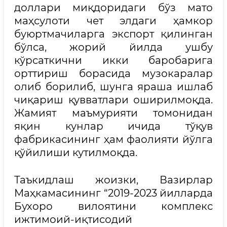
доллари миқдоридаги бўз мато
маҳсулоти чет элдаги ҳамкор
буюртмачиларга экспорт қилинган
бўлса, жорий йилда ушбу
кўрсаткични икки баробарига
орттириш борасида музокаралар
олиб борилиб, шунга яраша ишлаб
чиқариш қувватлари оширилмоқда.
Жамият маъмурияти томонидан
яқин кунлар ичида тўқув
фабрикасининг ҳам фаолияти йўлга
қўйилиши кутилмоқда.
Таъкидлаш жоизки, Вазирлар
Маҳкамасининг “2019-2023 йилларда
Бухоро вилоятини комплекс
ижтимоий-иқтисодий