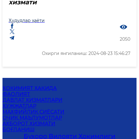
хизмати
Ҳудудлар ҳаёти
2050
Охирги янгиланиш: 2024-08-23 15:46:27
ҲОКИМИЯТ ҲАҚИДА
ФАОЛИЯТ
ДАВЛАТ ХИЗМАТЛАРИ
ҲУЖЖАТЛАР
МАХФИЙЛИК СИЁСАТИ
ОЧИҚ МАЪЛУМОТЛАР
АХБОРОТ ХИЗМАТИ
БОҒЛАНИШ
Бухоро Вилояти Ҳокимлиги