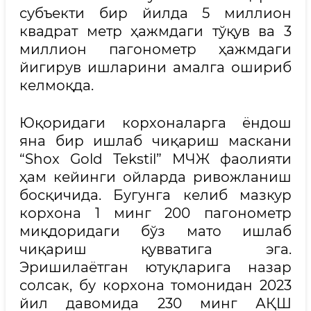
субъекти бир йилда 5 миллион
квадрат метр ҳажмдаги тўқув ва 3
миллион пагонометр ҳажмдаги
йигирув ишларини амалга ошириб
келмоқда.
Юқоридаги корхоналарга ёндош
яна бир ишлаб чиқариш маскани
“Shox Gold Tekstil” МЧЖ фаолияти
ҳам кейинги ойларда ривожланиш
босқичида. Бугунга келиб мазкур
корхона 1 минг 200 пагонометр
миқдоридаги бўз мато ишлаб
чиқариш қувватига эга.
Эришилаётган ютуқларига назар
солсак, бу корхона томонидан 2023
йил давомида 230 минг АҚШ