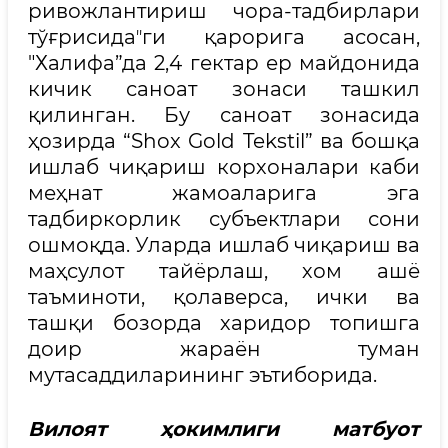
ривожлантириш чора-тадбирлари
тўғрисидаʼʼги қарорига асосан,
"Халифа”да 2,4 гектар ер майдонида
кичик саноат зонаси ташкил
қилинган. Бу саноат зонасида
ҳозирда “Shox Gold Tekstil” ва бошқа
ишлаб чиқариш корхоналари каби
меҳнат жамоаларига эга
тадбиркорлик субъектлари сони
ошмоқда. Уларда ишлаб чиқариш ва
маҳсулот тайёрлаш, хом ашё
таъминоти, қолаверса, ички ва
ташқи бозорда харидор топишга
доир жараён туман
мутасаддиларининг эътиборида.
Вилоят ҳокимлиги матбуот