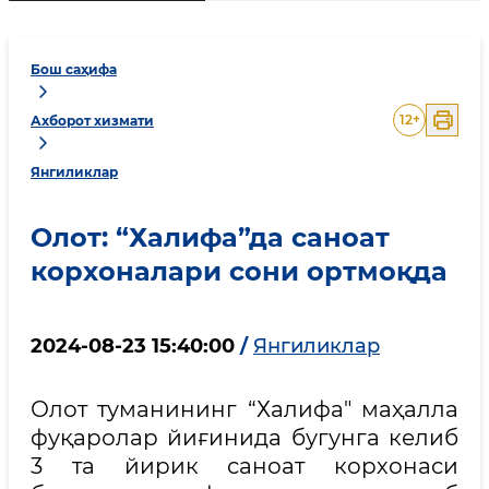
Бош саҳифа
12
+
Ахборот хизмати
Янгиликлар
Олот: “Халифа”да саноат
корхоналари сони ортмоқда
2024-08-23 15:40:00
/
Янгиликлар
Олот туманининг “Халифа" маҳалла
фуқаролар йиғинида бугунга келиб
3 та йирик саноат корхонаси