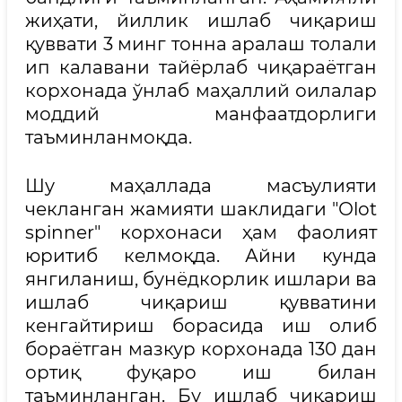
жиҳати, йиллик ишлаб чиқариш
қуввати 3 минг тонна аралаш толали
ип калавани тайёрлаб чиқараётган
корхонада ўнлаб маҳаллий оилалар
моддий манфаатдорлиги
таъминланмоқда.
Шу маҳаллада масъулияти
чекланган жамияти шаклидаги "Оlot
spinner" корхонаси ҳам фаолият
юритиб келмоқда. Айни кунда
янгиланиш, бунёдкорлик ишлари ва
ишлаб чиқариш қувватини
кенгайтириш борасида иш олиб
бораётган мазкур корхонада 130 дан
ортиқ фуқаро иш билан
таъминланган. Бу ишлаб чиқариш