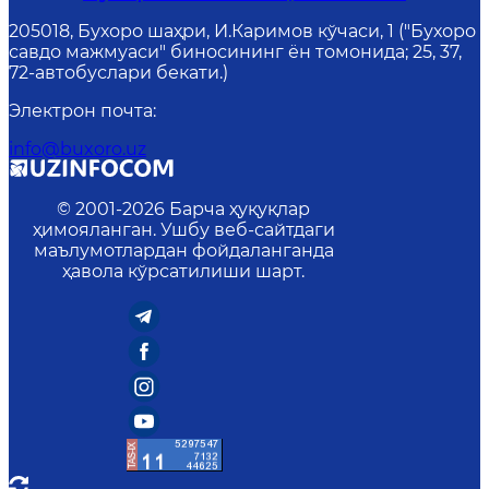
205018, Бухоро шаҳри, И.Каримов кўчаси, 1 ("Бухоро
савдо мажмуаси" биносининг ён томонида; 25, 37,
72-автобуслари бекати.)
Электрон почта
:
info@buxoro.uz
© 2001-
2026
Барча ҳуқуқлар
ҳимояланган. Ушбу веб-сайтдаги
маълумотлардан фойдаланганда
ҳавола кўрсатилиши шарт.