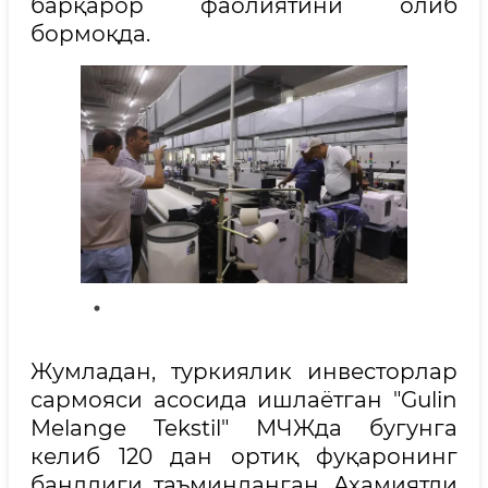
барқарор фаолиятини олиб
бормоқда.
Жумладан, туркиялик инвесторлар
сармояси асосида ишлаётган "Gulin
Melange Tekstil" МЧЖда бугунга
келиб 120 дан ортиқ фуқаронинг
бандлиги таъминланган. Аҳамиятли