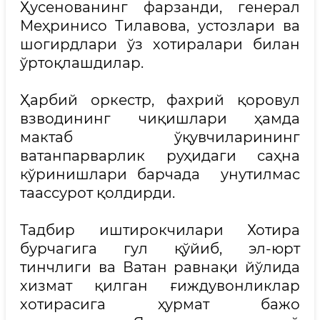
Ҳусенованинг фарзанди, генерал
Меҳринисо Тилавова, устозлари ва
шогирдлари ўз хотиралари билан
ўртоқлашдилар.
Ҳарбий оркестр, фахрий қоровул
взводининг чиқишлари ҳамда
мактаб ўқувчиларининг
ватанпарварлик руҳидаги саҳна
кўринишлари барчада унутилмас
таассурот қолдирди.
Тадбир иштирокчилари Хотира
бурчагига гул қўйиб, эл-юрт
тинчлиги ва Ватан равнақи йўлида
хизмат қилган ғиждувонликлар
хотирасига ҳурмат бажо