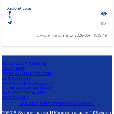
Ҳарбий соҳа
103
Охирги янгиланиш: 2026-05-11 10:19:49
ҲОКИМИЯТ ҲАҚИДА
ФАОЛИЯТ
ДАВЛАТ ХИЗМАТЛАРИ
ҲУЖЖАТЛАР
МАХФИЙЛИК СИЁСАТИ
ОЧИҚ МАЪЛУМОТЛАР
АХБОРОТ ХИЗМАТИ
БОҒЛАНИШ
Бухоро Вилояти Ҳокимлиги
205018, Бухоро шаҳри, И.Каримов кўчаси, 1 ("Бухоро