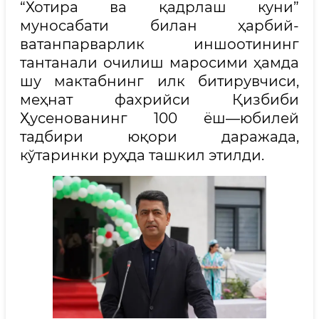
“Хотира ва қадрлаш куни”
муносабати билан ҳарбий-
ватанпарварлик иншоотининг
тантанали очилиш маросими ҳамда
шу мактабнинг илк битирувчиси,
меҳнат фахрийси Қизбиби
Ҳусенованинг 100 ёш—юбилей
тадбири юқори даражада,
кўтаринки руҳда ташкил этилди.