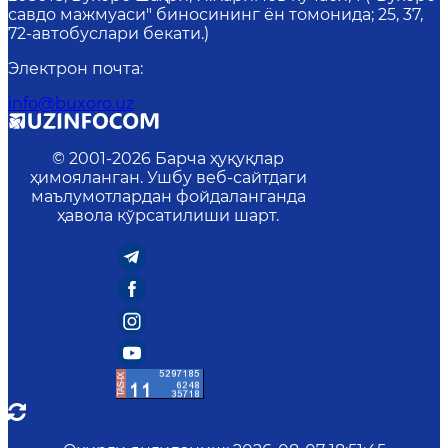
савдо мажмуаси" биносининг ён томонида; 25, 37,
72-автобуслари бекати.)
Электрон почта
:
info@buxoro.uz
© 2001-
2026
Барча ҳуқуқлар
ҳимояланган. Ушбу веб-сайтдаги
маълумотлардан фойдаланганда
ҳавола кўрсатилиши шарт.