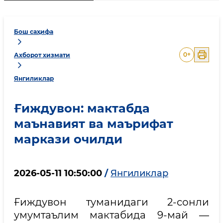
Бош саҳифа
0
+
Ахборот хизмати
Янгиликлар
Ғиждувон: мактабда
маънавият ва маърифат
маркази очилди
2026-05-11 10:50:00
/
Янгиликлар
Ғиждувон туманидаги 2-сонли
умумтаълим мактабида 9-май —