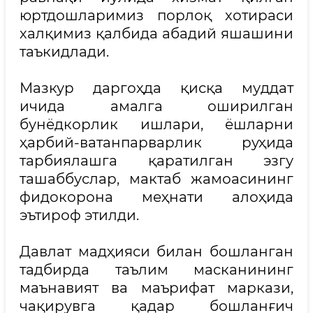
юртдошларимиз порлоқ хотираси
халқимиз қалбида абадий яшашини
таъкидлади.
Мазкур даргоҳда қисқа муддат
ичида амалга оширилган
бунёдкорлик ишлари, ёшларни
ҳарбий-ватанпарварлик руҳида
тарбиялашга қаратилган эзгу
ташаббуслар, мактаб жамоасининг
фидокорона меҳнати алоҳида
эътироф этилди.
Давлат мадҳияси билан бошланган
тадбирда таълим масканининг
маънавият ва маърифат маркази,
чақирувга қадар бошланғич