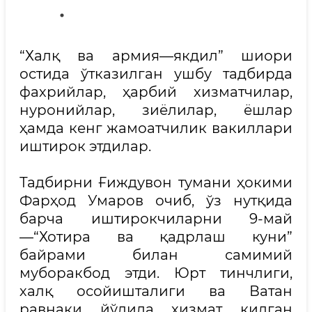
“Халқ ва армия—якдил” шиори
остида ўтказилган ушбу тадбирда
фахрийлар, ҳарбий хизматчилар,
нуронийлар, зиёлилар, ёшлар
ҳамда кенг жамоатчилик вакиллари
иштирок этдилар.
Тадбирни Ғиждувон тумани ҳокими
Фарҳод Умаров очиб, ўз нутқида
барча иштирокчиларни 9-май
—“Хотира ва қадрлаш куни”
байрами билан самимий
муборакбод этди. Юрт тинчлиги,
халқ осойишталиги ва Ватан
равнақи йўлида хизмат қилган