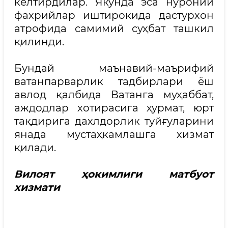
келтирдилар. Якунда эса нуроний
фахрийлар иштирокида дастурхон
атрофида самимий суҳбат ташкил
қилинди.
Бундай маънавий-маърифий
ватанпарварлик тадбирлари ёш
авлод қалбида Ватанга муҳаббат,
аждодлар хотирасига ҳурмат, юрт
тақдирига дахлдорлик туйғуларини
янада мустаҳкамлашга хизмат
қилади.
Вилоят ҳокимлиги матбуот
хизмати