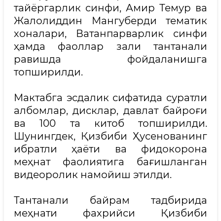
тайёргарлик синфи, Амир Темур ва
Жалолиддин Мангуберди тематик
хоналари, Ватанпарварлик синфи
ҳамда фаоллар зали тантанали
равишда фойдаланишга
топширилди.
Мактабга эсдалик сифатида суратли
албомлар, дисклар, давлат байроғи
ва 100 та китоб топширилди.
Шунингдек, Қизбиби Ҳусенованинг
ибратли ҳаёти ва фидокорона
меҳнат фаолиятига бағишланган
видеоролик намойиш этилди.
Тантанали байрам тадбирида
меҳнати фахрийси Қизбиби