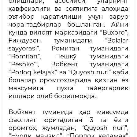
олишлари, асосийси, уларнинг
хавфсизлиги ва соғлигига алоҳида
эътибор қаратилиши учун зарур
чора-тадбирлар бошланган. Айни
кунда вилоят марказидаги “Buxoro”,
Ғиждувон туманидаги “Bolalar
sayyorasi”, Ромитан туманидаги
“Romitan”, Пешкў туманидаги
“Peshko‘”, Вобкент туманидаги
“Porloq kelajak” ва “Quyosh nuri” каби
болалар оромгоҳларида қизғин ёз
мавсумига пухта тайёргарлик
ишлари олиб борилмоқда.
Вобкент туманида ҳар мавсумда
фаолият юритадиган 3 та ёзги
оромгоҳ, жумладан, “Quyosh nuri”,
“Нурли манзил”, “Порлоқ келажак”