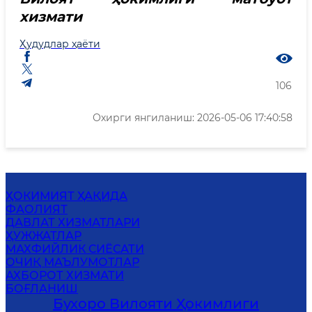
хизмати
Ҳудудлар ҳаёти
106
Охирги янгиланиш: 2026-05-06 17:40:58
ҲОКИМИЯТ ҲАҚИДА
ФАОЛИЯТ
ДАВЛАТ ХИЗМАТЛАРИ
ҲУЖЖАТЛАР
МАХФИЙЛИК СИЁСАТИ
ОЧИҚ МАЪЛУМОТЛАР
АХБОРОТ ХИЗМАТИ
БОҒЛАНИШ
Бухоро Вилояти Ҳокимлиги