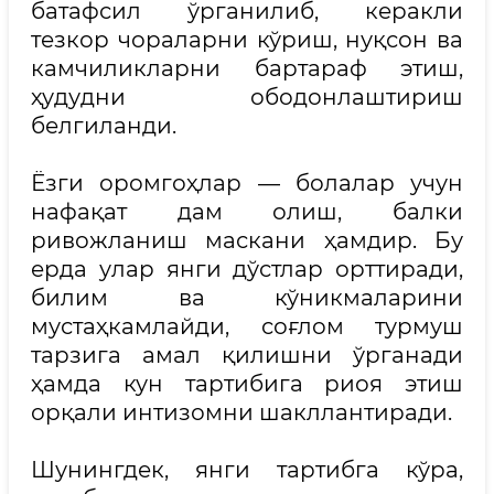
батафсил ўрганилиб, керакли
тезкор чораларни кўриш, нуқсон ва
камчиликларни бартараф этиш,
ҳудудни ободонлаштириш
белгиланди.
Ёзги оромгоҳлар — болалар учун
нафақат дам олиш, балки
ривожланиш маскани ҳамдир. Бу
ерда улар янги дўстлар орттиради,
билим ва кўникмаларини
мустаҳкамлайди, соғлом турмуш
тарзига амал қилишни ўрганади
ҳамда кун тартибига риоя этиш
орқали интизомни шакллантиради.
Шунингдек, янги тартибга кўра,