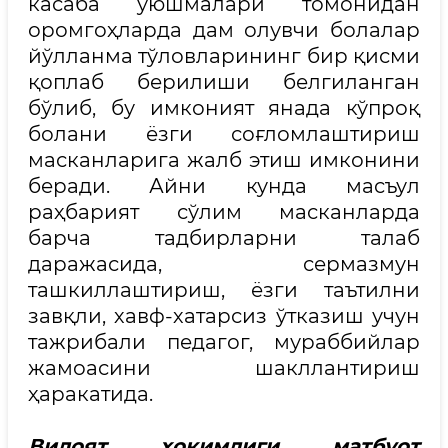
касаба уюшмалари томонидан
оромгоҳларда дам олувчи болалар
йўлланма тўловларининг бир қисми
қоплаб берилиши белгиланган
бўлиб, бу имконият янада кўпроқ
болани ёзги соғломлаштириш
масканларига жалб этиш имконини
беради. Айни кунда масъул
раҳбарият сўлим масканларда
барча тадбирларни талаб
даражасида, сермазмун
ташкиллаштириш, ёзги таътилни
завқли, хавф-хатарсиз ўтказиш учун
тажрибали педагог, мураббийлар
жамоасини шакллантириш
ҳаракатида.
Вилоят ҳокимлиги матбуот