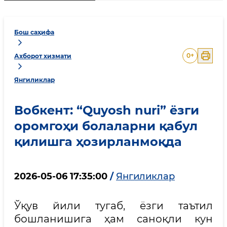
Бош саҳифа
0
+
Ахборот хизмати
Янгиликлар
Вобкент: “Quyosh nuri” ёзги
оромгоҳи болаларни қабул
қилишга ҳозирланмоқда
2026-05-06 17:35:00
/
Янгиликлар
Ўқув йили тугаб, ёзги таътил
бошланишига ҳам саноқли кун