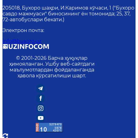
205018, Бухоро шаҳри, И.Каримов кўчаси, 1 ("Бухоро
савдо мажмуаси" биносининг ён томонида; 25, 37,
72-автобуслари бекати.)
Электрон почта
:
info@buxoro.uz
© 2001-
2026
Барча ҳуқуқлар
ҳимояланган. Ушбу веб-сайтдаги
маълумотлардан фойдаланганда
ҳавола кўрсатилиши шарт.