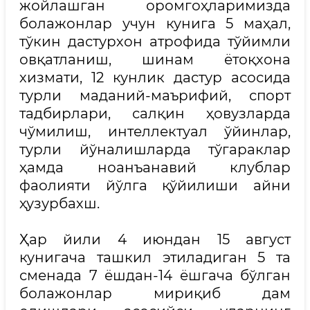
жойлашган оромгоҳларимизда
болажонлар учун кунига 5 маҳал,
тўкин дастурхон атрофида тўйимли
овқатланиш, шинам ётоқхона
хизмати, 12 кунлик дастур асосида
турли маданий-маърифий, спорт
тадбирлари, салқин ҳовузларда
чўмилиш, интеллектуал ўйинлар,
турли йўналишларда тўгараклар
ҳамда ноанъанавий клублар
фаолияти йўлга қўйилиши айни
ҳузурбахш.
Ҳар йили 4 июндан 15 август
кунигача ташкил этиладиган 5 та
сменада 7 ёшдан-14 ёшгача бўлган
болажонлар мириқиб дам