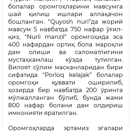
болалар оромгоҳларини мавсумга
шай қилиш ишлари аллақачон
бошланган. “Quyosh nuri”да жорий
мавсум 5 навбатда 750 нафар ўғил-
қиз, “Nurli manzil” оромгоҳида эса
400 нафардан ортиқ бола мароқли
дам олиши ва саломатлигини
мустаҳкамлаш кўзда тутилган.
Вилоят сўлим масканларидан бири
сифатида “Porloq kelajak” болалар
оромгоҳи қуввати оширилиб,
ҳозирда бир навбатда 200 ўринга
мўлжалланган бўлиб, бунда жами
800 нафар болани дам олдириш
имконияти яратилган.
Оромгоҳларда эртамиз эгалари