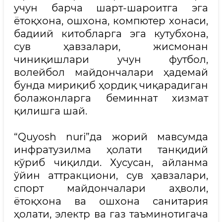
учун барча шарт-шароитга эга
ётоқхона, ошхона, компютер хонаси,
бадиий китобларга эга кутубхона,
сув ҳавзалари, жисмонан
чиниқишлари учун футбол,
волейбол майдончалари ҳадемай
бунда мириқиб ҳордиқ чиқарадиган
болажонларга беминнат хизмат
қилишга шай.
“Quyosh nuri”да жорий мавсумда
инфратузилма ҳолати танқидий
кўриб чиқилди. Хусусан, айланма
ўйин аттракциони, сув ҳавзалари,
спорт майдончалари аҳволи,
ётоқхона ва ошхона санитария
ҳолати, электр ва газ таъминотигача