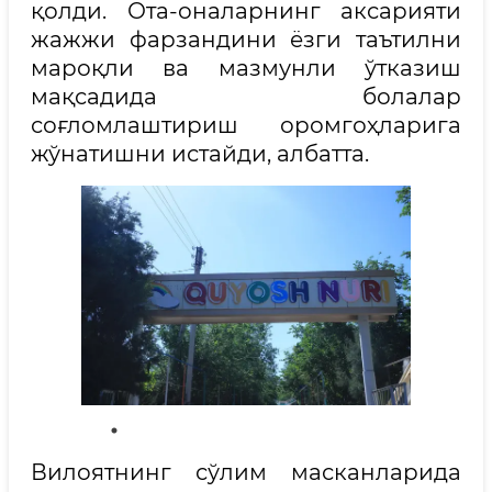
қолди. Ота-оналарнинг аксарияти
жажжи фарзандини ёзги таътилни
мароқли ва мазмунли ўтказиш
мақсадида болалар
соғломлаштириш оромгоҳларига
жўнатишни истайди, албатта.
Вилоятнинг сўлим масканларида