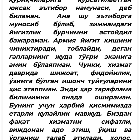
юксак эътибор намунаси, деб
биламан. Ана шу эътиборга
муносиб бўлиб, зиммамдаги
йигитлик бурчимни астойдил
бажараман. Армия йигит кишини
чиниқтиради, тоблайди, деган
гапларнинг жуда тўғри эканига
амин бўлаяпман. Чунки, хизмат
даврида шижоат, фидойилик,
ўзимга бўлган ишонч туйғуларини
ҳис этаяпман. Энди ҳар тарафлама
билимимни янада ошираман.
Бунинг учун ҳарбий қисмимизда
етарли қулайлик мавжуд. Биздан
фақат хизматни сифатли,
виждонан адо этиш, ўқиш ва
ўрганиш талаб этилади, холос.