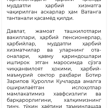
муддатли ҳарбий хизматга
чақирилган аскарлар ҳам Ватанга
тантанали қасамёд қилди.
Давлат, жамоат ташкилотлари
вакиллари, ҳарбий пенсионерлар,
ҳарбийлар, муддатли ҳарбий
хизматчилар ва уларнинг ота-
оналари, қавму қариндошлари
иштирок этган маросимда сўзга
чиққанвилоят ҳокими, ҳарбий-
маъмурий сектор раҳбари Ботир
Зарипов Қуролли Кучларда амалга
оширилаётган ислоҳотлар
мамлакатимиз хавфсизлиги ва
барқарорлигини, халқимизнинг
тинч, тўкин ҳаётини таъминлашда