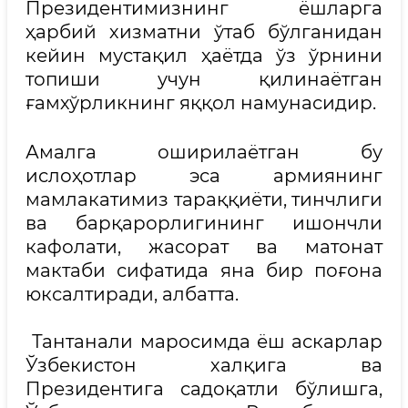
Президентимизнинг ёшларга
ҳарбий хизматни ўтаб бўлганидан
кейин мустақил ҳаётда ўз ўрнини
топиши учун қилинаётган
ғамхўрликнинг яққол намунасидир.
Амалга оширилаётган бу
ислоҳотлар эса армиянинг
мамлакатимиз тараққиёти, тинчлиги
ва барқарорлигининг ишончли
кафолати, жасорат ва матонат
мактаби сифатида яна бир поғона
юксалтиради, албатта.
Тантанали маросимда ёш аскарлар
Ўзбекистон халқига ва
Президентига садоқатли бўлишга,