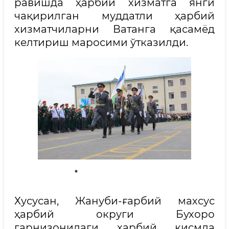
равишда ҳарбий хизматга янги
чақирилган муддатли ҳарбий
хизматчиларни Ватанга қасамёд
келтириш маросими ўтказилди.
Хусусан, Жануби-ғарбий махсус
ҳарбий округи Бухоро
гарнизонидаги ҳарбий қисмда