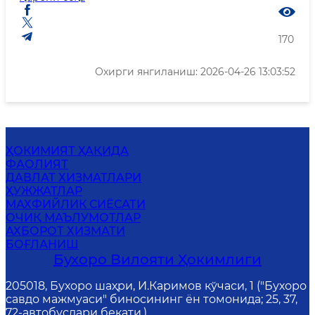
170
Охирги янгиланиш: 2026-04-26 13:03:52
ҲОКИМИЯТ ҲАҚИДА
ФАОЛИЯТ
ДАВЛАТ ХИЗМАТЛАРИ
ҲУЖЖАТЛАР
МАХФИЙЛИК СИЁСАТИ
ОЧИҚ МАЪЛУМОТЛАР
АХБОРОТ ХИЗМАТИ
БОҒЛАНИШ
Бухоро Вилояти Ҳокимлиги
205018, Бухоро шаҳри, И.Каримов кўчаси, 1 ("Бухоро
савдо мажмуаси" биносининг ён томонида; 25, 37,
72-автобуслари бекати.)