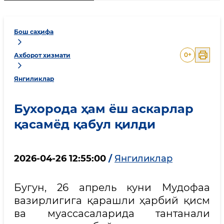
Бош саҳифа
0
+
Ахборот хизмати
Янгиликлар
Бухорода ҳам ёш аскарлар
қасамёд қабул қилди
2026-04-26 12:55:00
/
Янгиликлар
Бугун, 26 апрель куни Мудофаа
вазирлигига қарашли ҳарбий қисм
ва муассасаларида тантанали