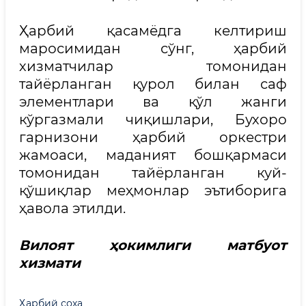
Ҳарбий қасамёдга келтириш
маросимидан сўнг, ҳарбий
хизматчилар томонидан
тайёрланган қурол билан саф
элементлари ва қўл жанги
кўргазмали чиқишлари, Бухоро
гарнизони ҳарбий оркестри
жамоаси, маданият бошқармаси
томонидан тайёрланган куй-
қўшиқлар меҳмонлар эътиборига
ҳавола этилди.
Вилоят ҳокимлиги матбуот
хизмати
Ҳарбий соҳа