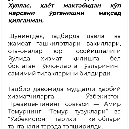
Хуллас, ҳаёт мактабидан кўп
нарсани ўрганишни мақсад
қилганман.
Шунингдек, тадбирда давлат ва
жамоат ташкилотлари вакиллари,
ота-оналар юрт осойишталиги
йўлида хизмат қилишга бел
боғлаган ўғлонларга ўзларининг
самимий тилакларини билдирди.
Тадбир давомида муддатли ҳарбий
хизматчиларга Ўзбекистон
Президентининг совғаси — Амир
Темурнинг “Темур тузуклари” ва
“Ўзбекистон тарихи” китоблари
тантанали тарзда топширилди.