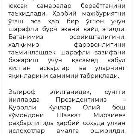
юксак самаралар бераётганини
таъкидлади. Ҳарбий мажбуриятни
ўташ эса ҳар бир ўғлон учун
шарафли бурч экани қайд этилди.
Ватанимиз осойишталигини,
халқимиз фаровонлигини
таъминлашдек шарафли вазифани
бажариш учун қасамёд қабул
қилган аскарлар ва уларнинг
яқинларини самимий табриклади.
Эътироф этилганидек, сўнгги
йилларда Президентимиз –
Қуролли Кучлар Олий бош
қўмондони Шавкат Мирзиёев
раҳбарлигида ҳарбий соҳада улкан
ислоҳотлар амалга оширилди.