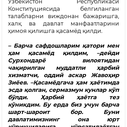
Ўзбекистон Республикаси
Конституциясида белгиланган
талабларни виждонан бажаришга,
халқ ва давлат манфаатларини
ҳимоя қилишга қасамёд қилди.
– Барча сафдошларим қатори мен
ҳам қасамёд қилдим, –дейди
Сурхондарё вилоятидан
чақирилган муддатли ҳарбий
хизматчи, оддий аскар Жавоҳир
Зиёев. –Қасамёдгача ҳам ҳаётимда
эсда қолган, сермазмун кунлар кўп
бўлди. Ҳарбий ҳаётга тез
кўникдим. Бу ерда биз учун барча
шарт-шароит бор. Буни
давлатимизнинг она юрт
қўриқчиларига кўрсатилаётган