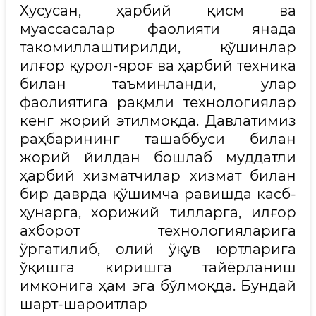
Хусусан, ҳарбий қисм ва
муассасалар фаолияти янада
такомиллаштирилди, қўшинлар
илғор қурол-яроғ ва ҳарбий техника
билан таъминланди, улар
фаолиятига рақмли технологиялар
кенг жорий этилмоқда. Давлатимиз
раҳбарининг ташаббуси билан
жорий йилдан бошлаб муддатли
ҳарбий хизматчилар хизмат билан
бир даврда қўшимча равишда касб-
ҳунарга, хорижий тилларга, илғор
ахборот технологияларига
ўргатилиб, олий ўқув юртларига
ўқишга киришга тайёрланиш
имконига ҳам эга бўлмоқда. Бундай
шарт-шароитлар