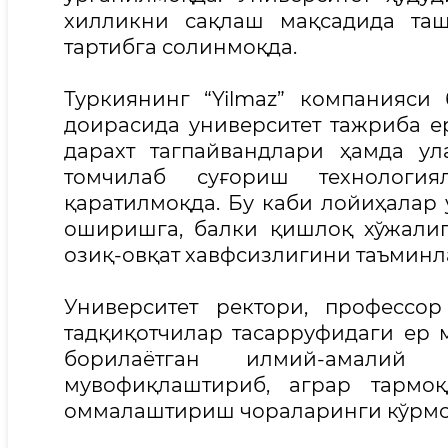
хилликни сақлаш мақсадида таш
тартибга солинмоқда.
Туркиянинг “Yilmaz” компанияси
доирасида университет тажриба е
дарахт тагпайвандлари ҳамда у
томчилаб суғориш технология
қаратилмоқда. Бу каби лойиҳалар
оширишга, балки қишлоқ хўжали
озиқ-овқат хавфсизлигини таъминл
Университет ректори, професс
тадқиқотчилар тасарруфидаги ер
борилаётган илмий-амалий
мувофиқлаштириб, аграр тармо
оммалаштириш чораларинги кўрмо