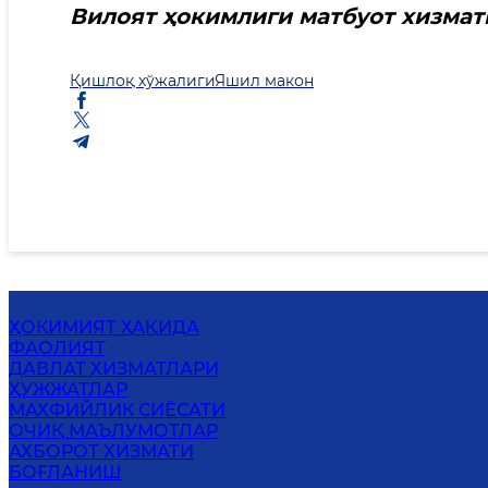
Вилоят ҳокимлиги матбуот хиз
Қишлоқ хўжалиги
Яшил макон
ҲОКИМИЯТ ҲАҚИДА
ФАОЛИЯТ
ДАВЛАТ ХИЗМАТЛАРИ
ҲУЖЖАТЛАР
МАХФИЙЛИК СИЁСАТИ
ОЧИҚ МАЪЛУМОТЛАР
АХБОРОТ ХИЗМАТИ
БОҒЛАНИШ