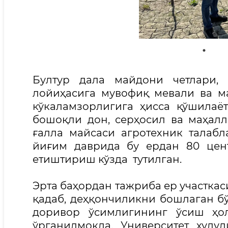
Бултур дала майдони четлари, 
лойиҳасига мувофиқ мевали ва ма
кўкаламзорлигига ҳисса қўшилаёт
бошоқли дон, серҳосил ва маҳалл
ғалла майсаси агротехник талаб
йиғим даврида бу ердан 80 цент
етиштириш кўзда тутилган.
Эрта баҳордан тажриба ер участкас
қадаб, деҳқончиликни бошлаган бў
доривор ўсимлигининг ўсиш ҳол
ўрганилмоқда. Университет ҳуд