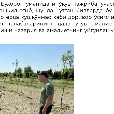
 Бухоро туманидаги ўқув тажриба учас
ашкил этиб, шундан ўтган йилларда бу
ктар ерда қушқўнмас каби доривор ўсимл
ет талабаларининг дала ўқув амалиёт
илиши назария ва амалиётнинг уйғунлаш