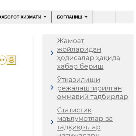
АХБОРОТ ХИЗМАТИ
БОҒЛАНИШ
Жамоат
жойларидан
ҳодисалар ҳақида
0
+
хабар бериш
Ўтказилиши
режалаштирилган
оммавий тадбирлар
Статистик
маълумотлар ва
тадқиқотлар
натижалари