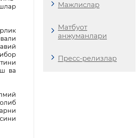
Мажлислар
шлар
Матбуот
орлик
анжуманлари
евали
навий
ибор
Пресс-релизлар
ятини
ш ва
лмий
 олиб
арни
сини