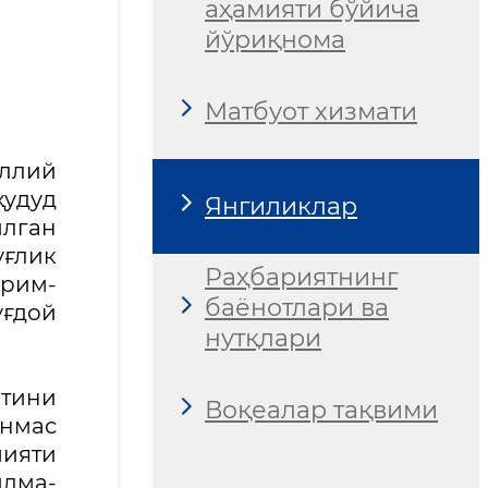
аҳамияти бўйича
йўриқнома
Матбуот хизмати
ллий
ҳудуд
Янгиликлар
илган
уғлик
Раҳбариятнинг
ўрим-
баёнотлари ва
уғдой
нутқлари
итини
Воқеалар тақвими
ўнмас
ияти
илма-