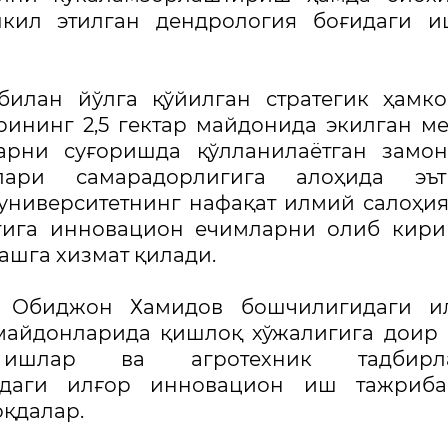
кил этилган дендрология боғидаги и
 билан йўлга қўйилган стратегик ҳамк
рининг 2,5 гектар майдонида экилган м
ларни суғоришда қўлланилаётган замо
лари самарадорлигига алоҳида эът
 университетнинг нафақат илмий салоҳи
гига инновацион ечимларни олиб кири
ашга хизмат қилади.
ор Обиджон Хамидов бошчилигидаги и
 майдонларида қишлоқ хўжалигига доир
 ишлар ва агротехник тадбирл
қдаги илғор инновацион иш тажриба
қдалар.