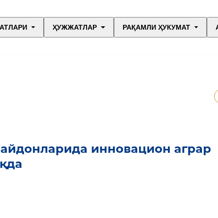
АТЛАРИ
ҲУЖЖАТЛАР
РАҚАМЛИ ҲУКУМАТ
майдонларида инновацион аграр
қда