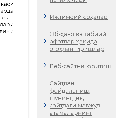
ткаcи
 ерда
Ижтимоий соҳалар
иклар
лари
увини
Об-ҳаво ва табиий
офатлар ҳақида
огоҳлантиришлар
Веб-сайтни юритиш
Сайтдан
фойдаланиш,
шунингдек,
сайтдаги мавжуд
атамаларнинг