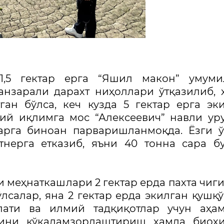
1,5 гектар ерга “Яшил макон” умуми
нзарали дарахт ниҳоллари ўтқазилиб, 
ган бўлса, кеч кузда 5 гектар ерга эк
ий иқлимга мос “Алексеевич” навли ур
ларга биноан парваришланмоқда. Ёзги 
нерга етказиб, яъни 40 тонна сара б
и меҳнаткашлари 2 гектар ерда пахта чиг
лсалар, яна 2 гектар ерда экилган қушқ
ати ва илмий тадқиқотлар учун аҳам
удини кўкаламзорлаштириш ҳамда биох