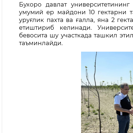
Бухоро давлат университетининг
умумий ер майдони 10 гектарни т
уруғлик пахта ва ғалла, яна 2 ге
етиштириб келинади. Университ
бевосита шу участкада ташкил эт
таъминлайди.