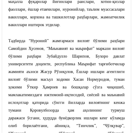
маҳалла фуқаролар йиғинлари раислари, хотин-қизлар
фаоллари, ёшлар етакчилари, нуронийлар, таълим муассасалари
вакиллари, корхона ва ташкилотлар раҳбарлари
,
жамоатчилик
вакиллари иштирок этдилар.
Тадбирда
“Нуроний”
жамғармаси вилоят бўлими раҳбари
Самойдин Ҳусено
в, “Маънавият ва маърифат”
маркази вилоят
бўлими раҳбари Зубайдулло Шарипов, Бухоро давлат
университети доценти, республика Маърифат тарғиботчилар
жамияти аъзоси Жасур Рўзиқулов, Ёшлар
ишлари а
гентлиги
вилоят бўлими масъул ходими Хасан Нормуродов
,
туман
ҳокими Ўткир Ҳамроев
ва бошқалар сўзга чиқишиб,
мамлакатимизда
ги
ижтимоий-иқтисодий, сиёсий ва маънавий
ислоҳотлар
қаторида
сўнгги йилларда
вилоятнинг кенжа
тумани Қоровулбозорда ҳам
аҳолининг турмуш
даражаси
ўсгани,
ҳудудда бунёдкорлик ишлари кенг кўламда
олиб борилаётгани, айниқса,
“Тинчлик”, “Чўлқувар”,