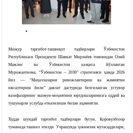
Мазкур тарғибот-ташвиқот тадбирлари Ўзбекистон
Республикаси Президенти Шавкат Мирзиёев томонидан Олий
Мажлис ва Ўзбекистон халқига йўлланган
Мурожаатнома, “
Ўзбекистон – 2030
”
стратегияси ҳамда 2026
йил —
“
Маҳаллаларни ривожланти
риш ва жамиятни
юксалтириш йили
”
давлат дастурида белгиланган устувор
вазифаларнинг мазмун-моҳиятини юртдошларимизга оддий ва
тушунарли услубда етказилиши билан аҳамиятли.
Худди шундай тарғибот тадбирлари бугун, Қоровулбозор
туманида ташкил этилди.
Учрашувда ҳокимлик мутасаддилари,