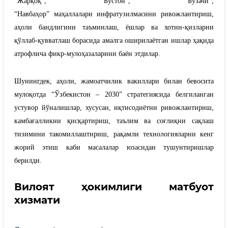
“Жарқоқ”, “Бўстон”, “Бўзачи”,
“Навбаҳор”
маҳаллалар
и
инфратузилмасини ривожлантириш,
аҳоли бандлигини таъминлаш, ёшлар ва хотин-қизларни
қўллаб-қувватлаш борасида амалга оширилаётган ишлар ҳақида
атрофлича фикр-мулоҳазаларини баён этдилар.
Шунингдек, аҳоли, жамоатчилик вакиллари билан бевоси
та
мулоқотда “
Ўзбекистон – 2030
”
стратегиясида белгиланган
устувор йўналишлар, хусусан, иқтисодиётни ривожлантириш,
камбағалликни қисқартириш, таълим ва соғлиқни сақлаш
тизимини такомиллаштириш, рақамли технологияларни кенг
жорий этиш каби масалалар юзасидан тушунтириш
лар
берилди.
Вилоят ҳокимлиги матбуот
хизмати