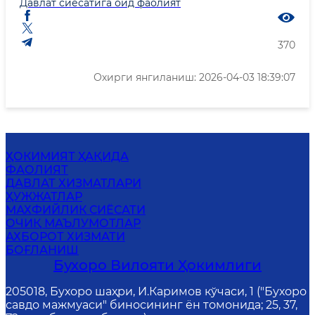
Давлат сиёсатига оид фаолият
370
Охирги янгиланиш: 2026-04-03 18:39:07
ҲОКИМИЯТ ҲАҚИДА
ФАОЛИЯТ
ДАВЛАТ ХИЗМАТЛАРИ
ҲУЖЖАТЛАР
МАХФИЙЛИК СИЁСАТИ
ОЧИҚ МАЪЛУМОТЛАР
АХБОРОТ ХИЗМАТИ
БОҒЛАНИШ
Бухоро Вилояти Ҳокимлиги
205018, Бухоро шаҳри, И.Каримов кўчаси, 1 ("Бухоро
савдо мажмуаси" биносининг ён томонида; 25, 37,