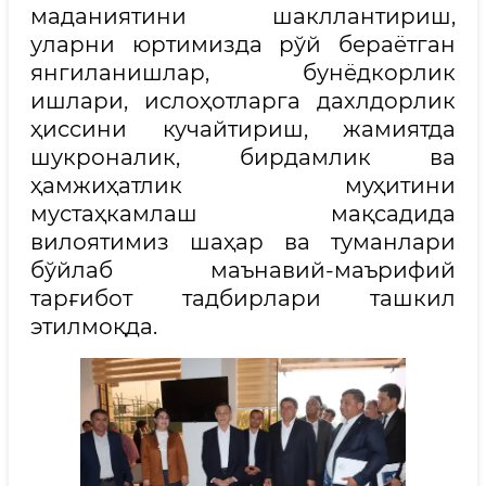
маданиятини шакллантириш,
уларни юртимизда рўй бераётган
янгиланишлар, бунёдкорлик
ишлари, ислоҳотларга дахлдорлик
ҳиссини кучайтириш, жамиятда
шукроналик, бирдамлик ва
ҳамжиҳатлик муҳитини
мустаҳкамлаш мақсадида
вилоятимиз шаҳар ва туманлари
бўйлаб маънавий-маърифий
тарғибот тадбирлари ташкил
этилмоқда.