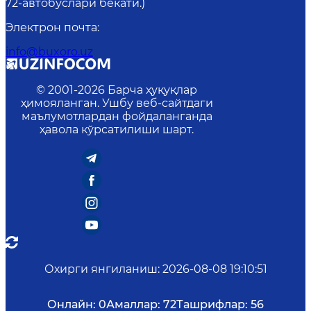
72-автобуслари бекати.)
Электрон почта
:
info@buxoro.uz
© 2001-
2026
Барча ҳуқуқлар
ҳимояланган. Ушбу веб-сайтдаги
маълумотлардан фойдаланганда
ҳавола кўрсатилиши шарт.
Охирги янгиланиш
:
2026-08-08 19:10:51
Онлайн:
0
Амаллар:
72
Ташрифлар:
56