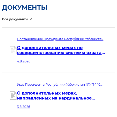
ДОКУМЕНТЫ
Все документы
Постановление Президента Республики Узбекистан
№ПП-292. Дата принятия 04.08.2026. Дата вступления
в силу 05.08.2026
О дополнительных мерах по
совершенствованию системы охвата
образовательными и социальными
4.8.2026
услугами детей с особыми
образовательными потребностями
Указ Президента Республики Узбекистан №УП-146.
Дата принятия 03.08.2026. Дата вступления в силу
04.08.2026
О дополнительных мерах,
направленных на кардинальное
совершенствование системы
3.8.2026
выявления и интеграции в общество
лиц, пострадавших от торговли