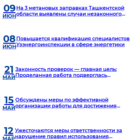
09
На 3 метановых заправках Ташкентской
области выявлены случаи незаконного
ИЮН
использования природного газа на общую
сумму 5,6 млрд сумов
08
Повышается квалификация специалистов
Узэнергоинспекции в сфере энергетики
ИЮН
21
Законность проверок — главная цель:
Проделанная работа подверглась
МАЙ
критическому обсуждению
15
Обсуждены меры по эффективной
организации работы для достижения
МАЙ
целевых показателей в сфере
12
Ужесточаются меры ответственности за
нарушение правил использования
МАР