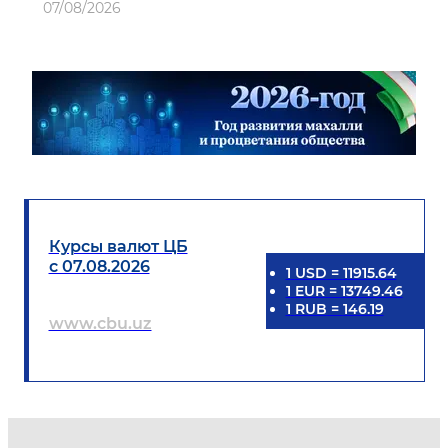
07/08/2026
Курсы валют ЦБ
с 07.08.2026
1
USD
=
11915.64
1
EUR
=
13749.46
1
RUB
=
146.19
www.cbu.uz