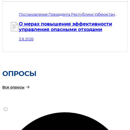
людьми
Постановление Президента Республики Узбекистан
№ПП-289. Дата принятия 03.08.2026. Дата вступления
в силу 04.08.2026
О мерах повышения эффективности
управления опасными отходами
3.8.2026
ОПРОСЫ
Все опросы