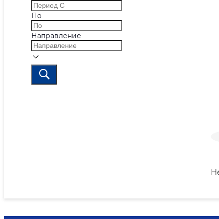
По
Направление
Н