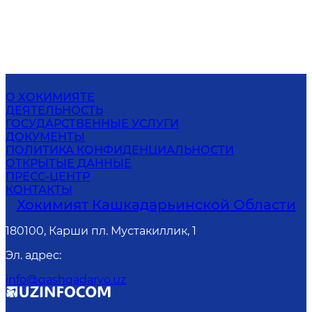
О ХОКИМИЯТЕ
ДЕЯТЕЛЬНОСТЬ
ГОСУДАРСТВЕННЫЕ УСЛУГИ
ДОКУМЕНТЫ
ПОЛИТИКА КОНФИДЕНЦИАЛЬНОСТИ
ОТКРЫТЫЕ ДАННЫЕ
ПРЕСС-ЦЕНТР
КОНТАКТЫ
Хокимият Кашкадарьинской Области
180100, Карши пл. Мустакиллик, 1
Эл. адрес
:
info@qashqadaryo.uz