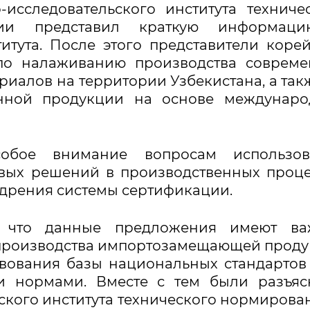
исследовательского института техниче
ции представил краткую информац
итута. После этого представители коре
по налаживанию производства совреме
иалов на территории Узбекистана, а так
нной продукции на основе междунаро
собое внимание вопросам использов
вых решений в производственных проце
едрения системы сертификации.
а, что данные предложения имеют ва
я производства импортозамещающей прод
твования базы национальных стандартов
 нормами. Вместе с тем были разъяс
кого института технического нормирова