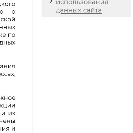
использования
ского
данных сайта
ию о
йской
нных
же по
дных
ания
ссах,
жное
укции
 и их
нены
ния и