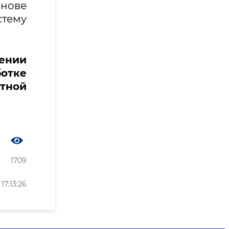
нове
стему
ении
ботке
тной
1709
7:13:26