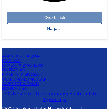
1
Ovoz berish
Natijalar
AGENTLIK HAQIDA
FAOLIYAT
DAVLAT XIZMATLARI
HUJJATLAR
MAXFIYLIK SIYOSATI
OCHIQ MA’LUMOTLAR
AXBOROT XIZMATI
BOG‘LANISH
O‘zbеkistоn Rеspublikаsi Yoshlar Ishlari
Agentligi
100011,Toshkent shahri, Navoiy ko‘chasi, 11