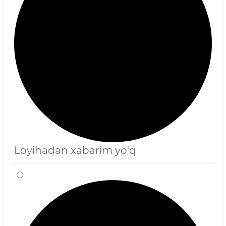
Loyihadan xabarim yo'q