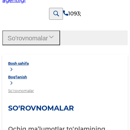
agentligi
1093
;
So'rovnomalar
Bosh sahifa
Bog‘lanish
So‘rovnomalar
SO‘ROVNOMALAR
Ochiq ma’lumotlar to‘plamining