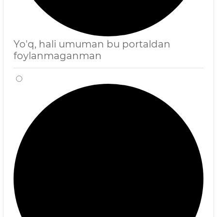
Yo'q, hali umuman bu portaldan
foylanmaganman