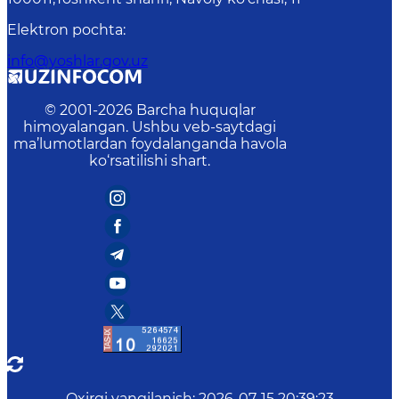
Elektron pochta
:
info@yoshlar.gov.uz
© 2001-
2026
Barcha huquqlar
himoyalangan. Ushbu veb-saytdagi
ma’lumotlardan foydalanganda havola
ko‘rsatilishi shart.
Oxirgi yangilanish
:
2026-07-15 20:39:23