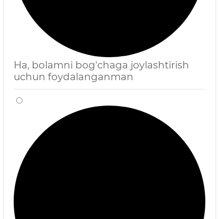
Ha, bolamni bog'chaga joylashtirish
uchun foydalanganman