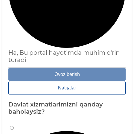
Ha, Bu portal hayotimda muhim o'rin
turadi
Ovoz berish
Natijalar
Davlat xizmatlarimizni qanday
baholaysiz?