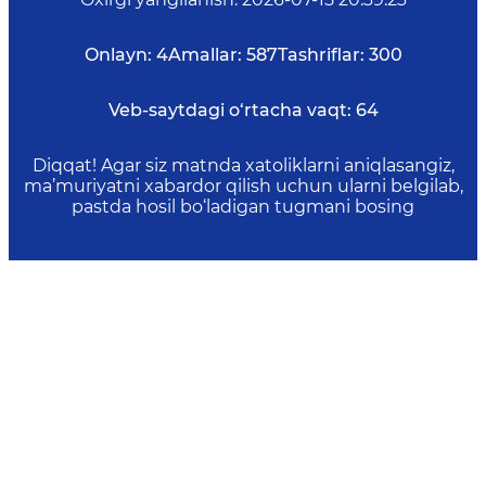
Onlayn:
4
Amallar:
587
Tashriflar:
300
Veb-saytdagi o‘rtacha vaqt:
64
Diqqat! Agar siz matnda xatoliklarni aniqlasangiz,
ma’muriyatni xabardor qilish uchun ularni belgilab,
pastda hosil bo‘ladigan tugmani bosing