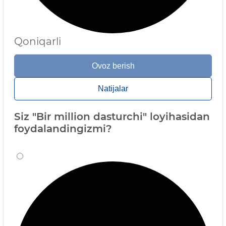
Qoniqarli
Ovoz berish
Natijalar
Siz "Bir million dasturchi" loyihasidan
foydalandingizmi?