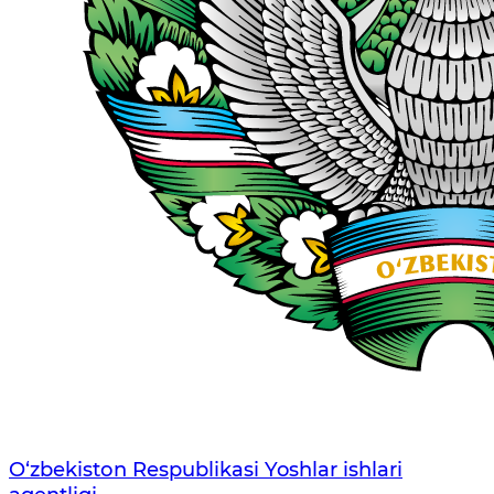
O‘zbеkistоn Rеspublikаsi Yoshlar ishlari