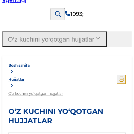
agentligi
1093
;
O‘z kuchini yo‘qotgan hujjatlar
Bosh sahifa
Hujjatlar
O‘z kuchini yo‘qotgan hujjatlar
O‘Z KUCHINI YO‘QOTGAN
HUJJATLAR