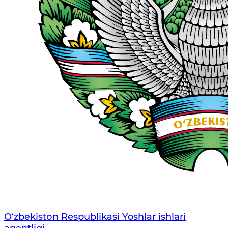
O‘zbеkistоn Rеspublikаsi Yoshlar ishlari