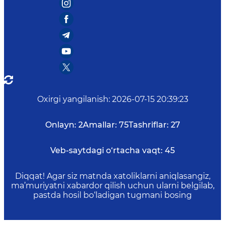
Oxirgi yangilanish
:
2026-07-15 20:39:23
Onlayn:
2
Amallar:
75
Tashriflar:
27
Veb-saytdagi o‘rtacha vaqt:
45
Diqqat! Agar siz matnda xatoliklarni aniqlasangiz,
ma’muriyatni xabardor qilish uchun ularni belgilab,
pastda hosil bo‘ladigan tugmani bosing