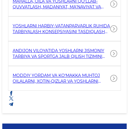
MAHALLA, OILA VA YOSHLARNI QO‘LLAB-
QUVVATLASH, MADANIYAT, MA’NAVIYAT VA
JAMOAT TASHKILOTLARI MASALALARI
KOTIBIYATI TO‘G‘RISIDAGI NIZOMNI
TASDIQLASH HAQIDA
YOSHLARNI HARBIY-VATANPARVARLIK RUHIDA
TARBIYALASH KONSEPSIYASINI TASDIQLASH
TO‘G‘RISIDA
ANDIJON VILOYATIDA YOSHLARNI JISMONIY
TARBIYA VA SPORTGA JALB QILISH TIZIMINI
TAKOMILLASHTIRISH HAMDA MAVJUD SPORT
INSHOOTLARI QUVVATIDAN SAMARALI
FOYDALANISH CHORA-TADBIRLARI
MODDIY YORDAM VA KO‘MAKKA MUHTOJ
TO‘G‘RISIDA
OILALARNI, XOTIN-QIZLAR VA YOSHLARNI
IJTIMOIY QO‘LLAB-QUVVATLASH BO‘YICHA
QO‘SHIMCHA CHORA-TADBIRLAR TO‘G‘RISIDA