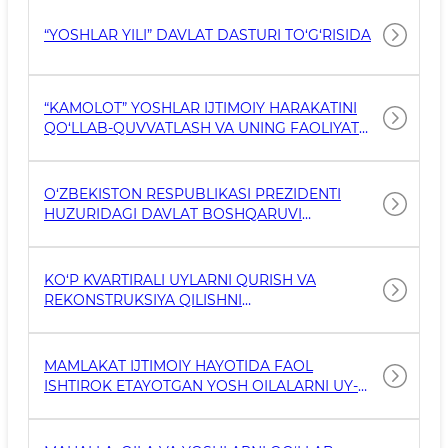
“YOSHLAR YILI” DAVLAT DASTURI TO‘G‘RISIDA
“KAMOLOT” YOSHLAR IJTIMOIY HARAKATINI
QO‘LLAB-QUVVATLASH VA UNING FAOLIYAT
SAMARADORLIGINI YANADA OSHIRISH
TO‘G‘RISIDA
O‘ZBEKISTON RESPUBLIKASI PREZIDENTI
HUZURIDAGI DAVLAT BOSHQARUVI
AKADEMIYASI QOSHIDAGI YOSHLAR
MUAMMOLARINI O‘RGANISH VA ISTIQBOLLI
KADRLARNI TAYYORLASH INSTITUTI
KO‘P KVARTIRALI UYLARNI QURISH VA
FAOLIYATINI TASHKIL ETISH CHORA-
REKONSTRUKSIYA QILISHNI
TADBIRLARI TO‘G‘RISIDA
MOLIYALASHTIRISH, SHUNINGDEK YOSH
OILALARGA, ESKIRGAN UY-JOYLARDA
YASHAYOTGANLARGA VA UY-JOY
MAMLAKAT IJTIMOIY HAYOTIDA FAOL
SHAROITLARINI YAXSHILASHGA MUHTOJ
ISHTIROK ETAYOTGAN YOSH OILALARNI UY-
BO‘LGAN FUQAROLARNING BOSHQA
JOY BILAN TA’MINLASHDA QO‘LLAB-
TOIFALARIGA SOTISH TARTIBI TO‘G‘RISIDAGI
QUVVATLASHGA DOIR QO‘SHIMCHA CHORA-
TADBIRLAR TO‘G‘RISIDA