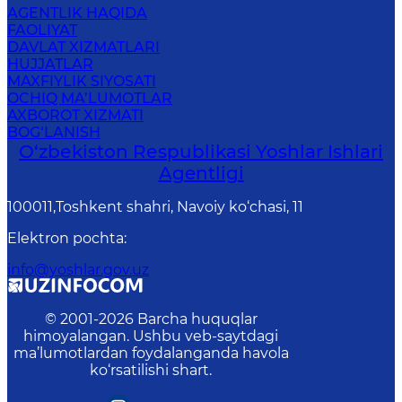
AGENTLIK HAQIDA
FAOLIYAT
DAVLAT XIZMATLARI
HUJJATLAR
MAXFIYLIK SIYOSATI
OCHIQ MA’LUMOTLAR
AXBOROT XIZMATI
BOG‘LANISH
O‘zbеkistоn Rеspublikаsi Yoshlar Ishlari
Agentligi
100011,Toshkent shahri, Navoiy ko‘chasi, 11
Elektron pochta
:
info@yoshlar.gov.uz
© 2001-
2026
Barcha huquqlar
himoyalangan. Ushbu veb-saytdagi
ma’lumotlardan foydalanganda havola
ko‘rsatilishi shart.