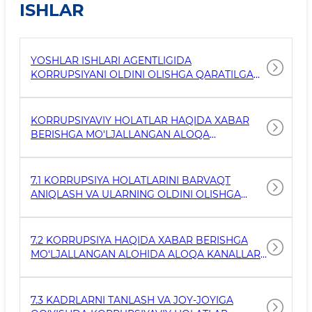
ISHLAR
YOSHLAR ISHLARI AGENTLIGIDA
KORRUPSIYANI OLDINI OLISHGA QARATILGAN
ISHLAB CHIQILGAN KO'RGAZMALI AXBOROT
MATERIALLARI VA METODIK QO'LLANMALARI
KORRUPSIYAVIY HOLATLAR HAQIDA XABAR
BERISHGA MO'LJALLANGAN ALOQA
KANALLARI
7.1 KORRUPSIYA HOLATLARINI BARVAQT
ANIQLASH VA ULARNING OLDINI OLISHGA
DOIR ICHKI IDORAVIY HUJJATLAR
7.2 KORRUPSIYA HAQIDA XABAR BERISHGA
MO‘LJALLANGAN ALOHIDA ALOQA KANALLARI
TO‘G‘RISIDAGI MA’LUMOTLAR
7.3 KADRLARNI TANLASH VA JOY-JOYIGA