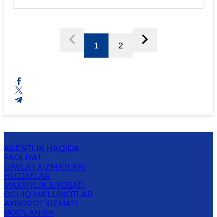
1
2
AGENTLIK HAQIDA
FAOLIYAT
DAVLAT XIZMATLARI
HUJJATLAR
MAXFIYLIK SIYOSATI
OCHIQ MA’LUMOTLAR
AXBOROT XIZMATI
BOG‘LANISH