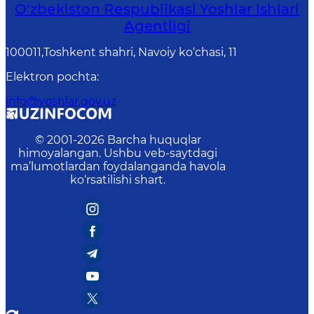
O‘zbеkistоn Rеspublikаsi Yoshlar Ishlari
Agentligi
100011,Toshkent shahri, Navoiy ko‘chasi, 11
Elektron pochta
:
info@yoshlar.gov.uz
© 2001-
2026
Barcha huquqlar
himoyalangan. Ushbu veb-saytdagi
ma’lumotlardan foydalanganda havola
ko‘rsatilishi shart.