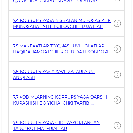
QO‘YISHDA KORRUPSIYAVIY HOLATLAR
7.4 KORRUPSIYAGA NISBATAN MUROSASIZLIK
MUNOSABATINI BELGILOVCHI HUJJATLAR
7.5 MANFAATLAR TO‘QNASHUVI HOLATLARI
HAQIDA JAMOATCHILIK OLDIDA HISOBDORLIK
TIZIMINING JORIY ETILGANLIGI
7.6 KORRUPSIYAVIY XAVF-XATARLARNI
ANIQLASH
7.7 XODIMLARNING KORRUPSIYAGA QARSHI
KURASHISH BO‘YICHA ICHKI TARTIB-
TAOMILLARIDAN XABARDORLIGI
7.9 KORRUPSIYAGA OID TAYYORLANGAN
TARG‘IBOT MATERIALLAR