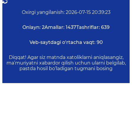
Oxirgi yangilanish
:
2026-07-15 20:39:23
Onlayn:
2
Amallar:
1437
Tashriflar:
639
Veb-saytdagi o‘rtacha vaqt:
90
Diqqat! Agar siz matnda xatoliklarni aniqlasangiz,
ma’muriyatni xabardor qilish uchun ularni belgilab,
pastda hosil bo‘ladigan tugmani bosing