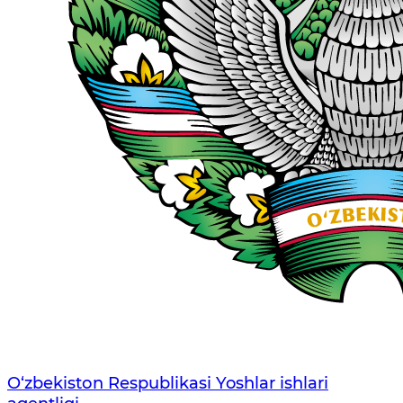
O‘zbеkistоn Rеspublikаsi Yoshlar ishlari