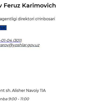
v Feruz Karimovich
 agentligi direktori o'rinbosari
fiya
-01-04 (301)
ayarov@yoshlar.gov.uz
t sh. Alisher Navoiy 11A
ba 9:00 - 11:00