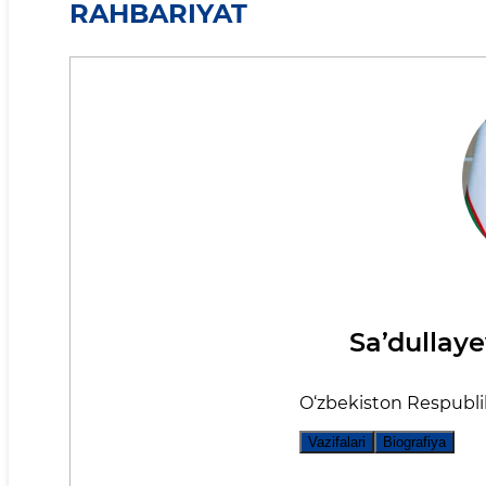
RAHBARIYAT
Sa’dullaye
O‘zbеkistоn Rеspublikа
Vazifalari
Biografiya