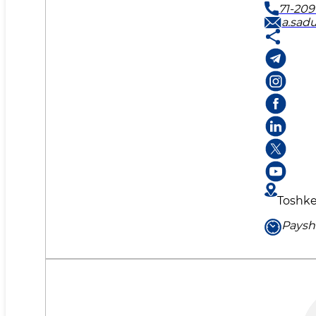
71-209
a.sad
Toshken
Paysh