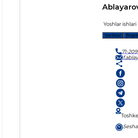
Ablayaro
Yoshlar ishlari
Vazifalari
Biogra
71-209
f.abl
Toshken
Seshan