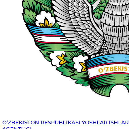
O‘ZBЕKISTОN RЕSPUBLIKАSI YOSHLAR ISHLAR