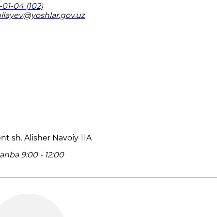
-01-04 (102)
ullayev@yoshlar.gov.uz
t sh. Alisher Navoiy 11A
anba 9:00 - 12:00