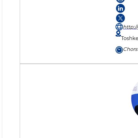
http:/
Toshken
Chors