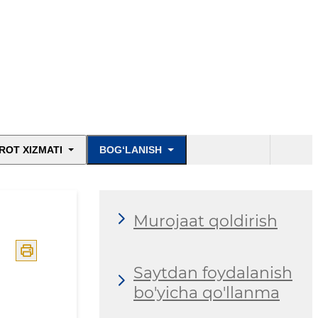
ROT XIZMATI
BOG‘LANISH
Murojaat qoldirish
Saytdan foydalanish
bo'yicha qo'llanma