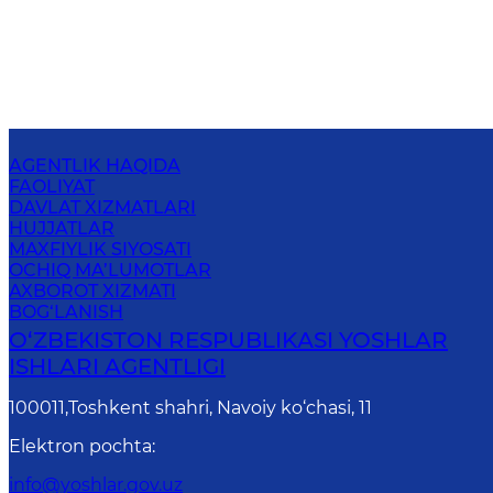
AGENTLIK HAQIDA
FAOLIYAT
DAVLAT XIZMATLARI
HUJJATLAR
MAXFIYLIK SIYOSATI
OCHIQ MA’LUMOTLAR
AXBOROT XIZMATI
BOG‘LANISH
O‘ZBЕKISTОN RЕSPUBLIKАSI YOSHLAR
ISHLARI AGENTLIGI
100011,Toshkent shahri, Navoiy ko‘chasi, 11
Elektron pochta
:
info@yoshlar.gov.uz