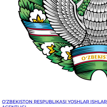
O‘ZBЕKISTОN RЕSPUBLIKАSI YOSHLAR ISHLAR