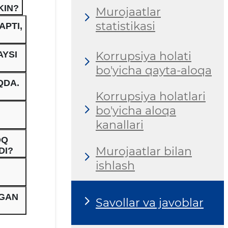
KIN?
Murojaatlar
statistikasi
APTI,
Korrupsiya holati
AYSI
bo'yicha qayta-aloqa
QDA.
Korrupsiya holatlari
bo'yicha aloqa
kanallari
OQ
Murojaatlar bilan
DI?
ishlash
RGAN
Savollar va javoblar