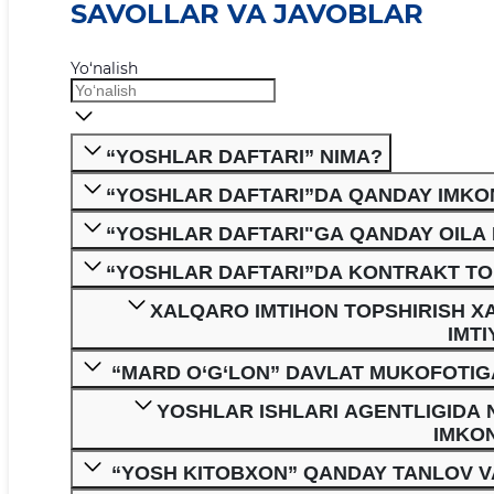
SAVOLLAR VA JAVOBLAR
Yo‘nalish
“YOSHLAR DAFTARI” NIMA?
“YOSHLAR DAFTARI”DA QANDAY IMKO
“YOSHLAR DAFTARI"GA QANDAY OILA 
“YOSHLAR DAFTARI”DA KONTRAKT TO
XALQARO IMTIHON TOPSHIRISH X
IMT
“MARD O‘G‘LON” DAVLAT MUKOFOTIGA
YOSHLAR ISHLARI AGENTLIGIDA
IMKO
“YOSH KITOBXON” QANDAY TANLOV VA