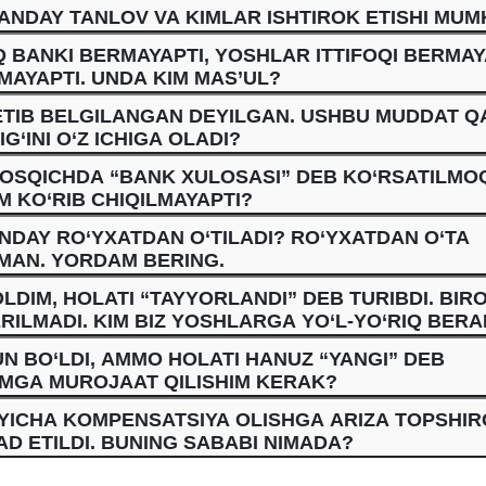
ANDAY TANLOV VA KIMLAR ISHTIROK ETISHI MUM
 BANKI BERMAYAPTI, YOSHLAR ITTIFOQI BERMAY
MAYAPTI. UNDA KIM MAS’UL?
 ETIB BELGILANGAN DEYILGAN. USHBU MUDDAT Q
G‘INI O‘Z ICHIGA OLADI?
BOSQICHDA “BANK XULOSASI” DEB KO‘RSATILMO
 KO‘RIB CHIQILMAYAPTI?
NDAY RO‘YXATDAN O‘TILADI? RO‘YXATDAN O‘TA
MAN. YORDAM BERING.
LDIM, HOLATI “TAYYORLANDI” DEB TURIBDI. BIR
LMADI. KIM BIZ YOSHLARGA YO‘L-YO‘RIQ BERA
N BO‘LDI, AMMO HOLATI HANUZ “YANGI” DEB
IMGA MUROJAAT QILISHIM KERAK?
YICHA KOMPENSATSIYA OLISHGA ARIZA TOPSHI
AD ETILDI. BUNING SABABI NIMADA?