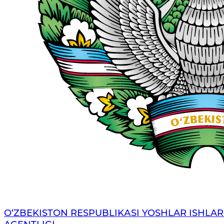
O‘ZBЕKISTОN RЕSPUBLIKАSI YOSHLAR ISHLAR