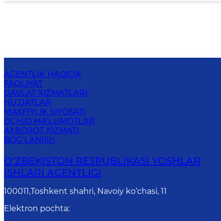
AGENTLIK HAQIDA
FAOLIYAT
DAVLAT XIZMATLARI
HUJJATLAR
MAXFIYLIK SIYOSATI
OCHIQ MA’LUMOTLAR
AXBOROT XIZMATI
BOG‘LANISH
O‘ZBЕKISTОN RЕSPUBLIKАSI YOSHLAR
ISHLARI AGENTLIGI
100011,Toshkent shahri, Navoiy ko‘chasi, 11
Elektron pochta
: