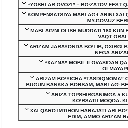
“YOSHLAR OVOZI” – BO‘ZATOV FEST Q
KOMPENSATSIYA MABLAG‘LARINI XALQ
MY.GOV.UZ BER
MABLAG‘NI OLISH MUDDATI 180 KUN
VAQT ORALI
ARIZAM JARAYONDA BO‘LIB, OXIRGI 
NEGA ARIZAM
“XAZNA” MOBIL ILOVASIDAN QA
OLMAYAP
ARIZAM BO‘YICHA “TASDIQNOMA” O
BUGUN BANKKA BORSAM, MABLAG‘ BERI
ARIZA TOPSHIRGANIMGA 5 KU
KO‘RSATILMOQDA. K
XALQARO IMTIHON HARAJATLARI BO‘
EDIM, AMMO ARIZAM R