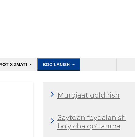
ROT XIZMATI
BOG‘LANISH
Murojaat qoldirish
Saytdan foydalanish
bo'yicha qo'llanma