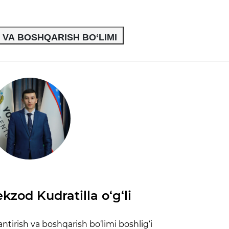
 VA BOSHQARISH BO‘LIMI
kzod Kudratilla o‘g‘li
lantirish va boshqarish bo‘limi boshlig‘i