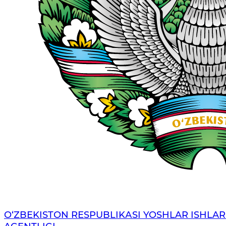
O‘ZBЕKISTОN RЕSPUBLIKАSI YOSHLAR ISHLAR