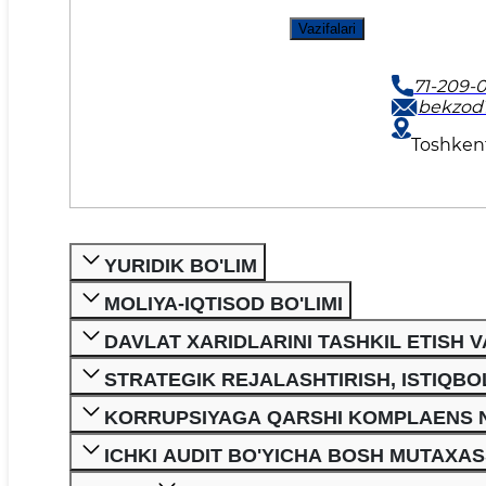
Vazifalari
71-209-0
bekzod
Toshkent
YURIDIK BO'LIM
MOLIYA-IQTISOD BO'LIMI
DAVLAT XARIDLARINI TASHKIL ETISH VA
STRATEGIK REJALASHTIRISH, ISTIQBO
KORRUPSIYAGA QARSHI KOMPLAENS N
ICHKI AUDIT BO'YICHA BOSH MUTAXAS