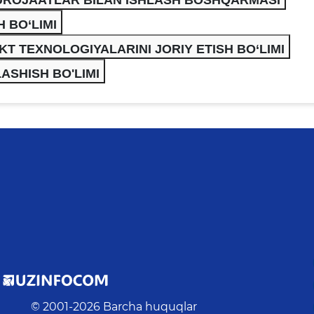
 MUROJAATLAR BILAN ISHLASH BOSHQARMASI
 BO‘LIMI
KT TEXNOLOGIYALARINI JORIY ETISH BO‘LIMI
ASHISH BO'LIMI
© 2001-
2026
Barcha huquqlar