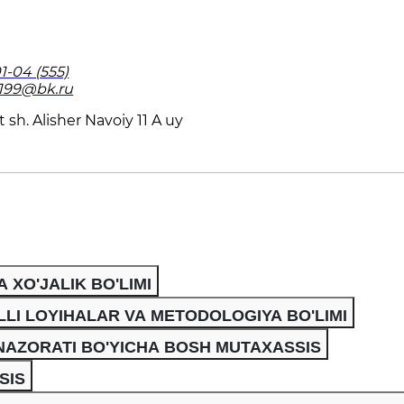
1-04 (555)
199@bk.ru
 sh. Alisher Navoiy 11 A uy
 XO'JALIK BO'LIMI
LLI LOYIHALAR VA METODOLOGIYA BO'LIMI
AZORATI BO'YICHA BOSH MUTAXASSIS
SIS