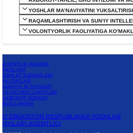
AXBOROT-TAHLIL, IJRO INTIZOMI VA
YOSHLAR MA’NAVIYATINI YUKSALTIRISH
RAQAMLASHTIRISH VA SUN’IY INTELLE
VOLONTYORLIK FAOLIYATIGA KO'MAKL
AGENTLIK HAQIDA
FAOLIYAT
DAVLAT XIZMATLARI
HUJJATLAR
MAXFIYLIK SIYOSATI
OCHIQ MA’LUMOTLAR
AXBOROT XIZMATI
BOG‘LANISH
O‘ZBЕKISTОN RЕSPUBLIKАSI YOSHLAR
ISHLARI AGENTLIGI