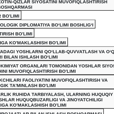
 XOTIN-QIZLAR SIYOSATINI MUVOFIQLASHTIRISH
BOSHQARMASI
BO'LIMI
KOLOGIK DIPLOMATIYA BO‘LIMI BOSHLIG‘I
RISH BO'LIMI
IGA KO'MAKLASHISH BO'LIMI
ADAGI YOSHLARNI QO‘LLAB-QUVVATLASH VA O‘
 BILAN ISHLASH BO‘LIMI
HOKIMIYAT ORGANLARI TOMONIDAN YOSHLAR SIYO
INI MUVOFIQLASHTIRISH BO'LIMI
HILARI FAOLIYATINI MUVOFIQLASHTIRISH VA
IK TA'MINLASH BO'LIMI
RLIK RUHIDA TARBIYALASH, ULARNING HUQUQIY
SHLAR HUQUQBUZARLIGI VA JINOYATCHILIGI
IGA KO'MAKLASHISH BO'LIMI