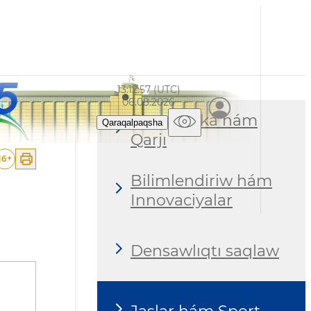
13:12:58 (UTC)
06.08.2026
Ekonomika hám
Qaraqalpaqsha
Qarjı
16
+
Bilimlendiriw hám
Innovaciyalar
Densawlıqtı saqlaw