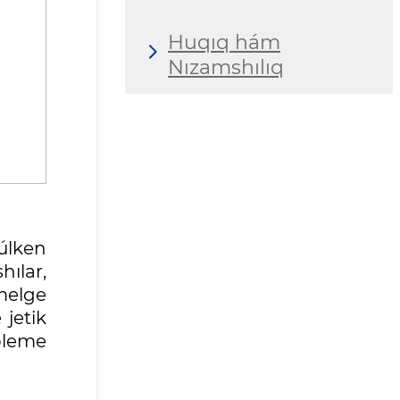
Huqıq hám
Nızamshılıq
úlken
hılar,
ámelge
 jetik
pleme