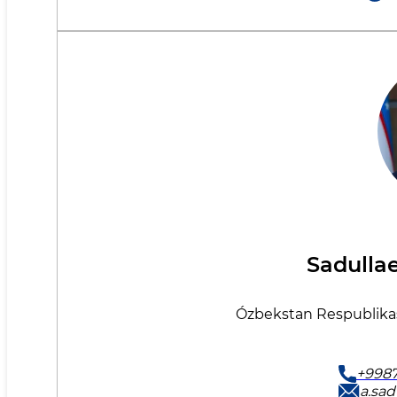
Sadullae
Ózbekstan Respublikasın
+9987
a.sad