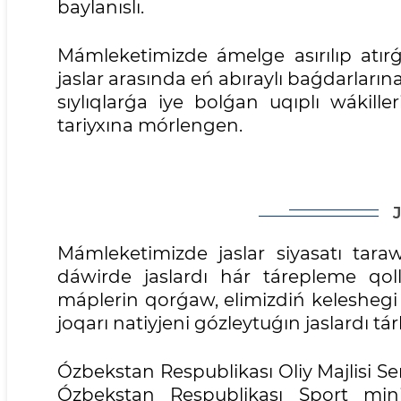
baylanıslı.
Mámleketimizde ámelge asırılıp atırǵ
jaslar arasında eń abıraylı baǵdarların
sıylıqlarǵa iye bolǵan uqıplı wákil
tariyxına mórlengen.
Mámleketimizde jaslar siyasatı tara
dáwirde jaslardı hár tárepleme qol
máplerin qorǵaw, elimizdiń keleshegi 
joqarı natiyjeni gózleytuǵın jaslardı tá
Ózbekstan Respublikası Oliy Majlisi Se
Ózbekstan Respublikası Sport minist