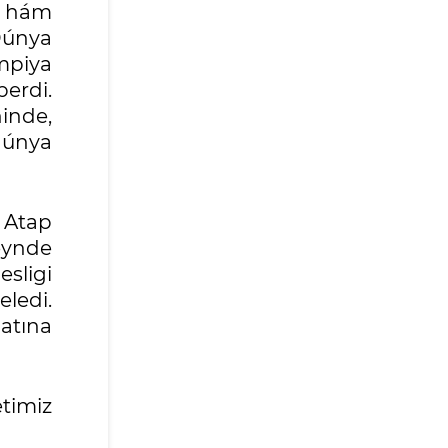
ka hám
Dúnya
mpiya
berdi.
hinde,
dúnya
. Atap
eynde
esligi
ledi.
atına
timiz