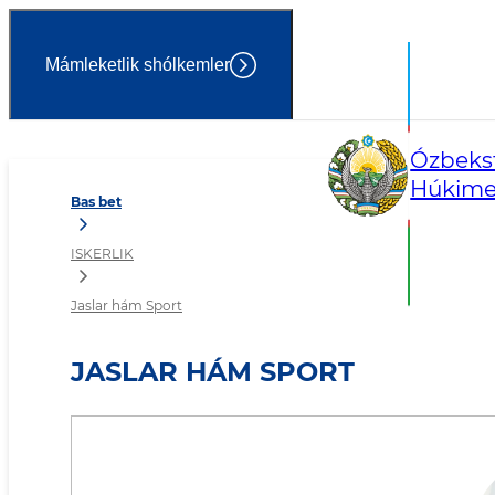
Mámleketlik shólkemler
Jaslar hám Sport
Ózbekst
Húkimet
Bas bet
ISKERLIK
Jaslar hám Sport
JASLAR HÁM SPORT