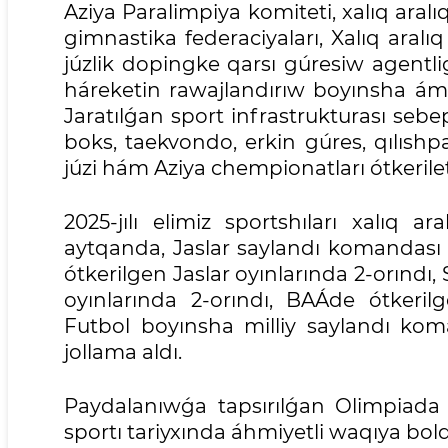
Aziya Paralimpiya komiteti, xalıq aralıq
gimnastika federaciyaları, Xalıq ara
júzlik dopingke qarsı gúresiw agentl
háreketin rawajlandırıw boyınsha ámel
Jaratılǵan sport infrastrukturası sebepl
boks, taekvondo, erkin gúres, qılısh
júzi hám Aziya chempionatları ótkerile
2025-jılı elimiz sportshıları xalıq a
aytqanda, Jaslar saylandı komandası 
ótkerilgen Jaslar oyınlarında 2-orındı,
oyınlarında 2-orındı, BAÁde ótkerilg
Futbol boyınsha milliy saylandı ko
jollama aldı.
Paydalanıwǵa tapsırılǵan Olimpiada 
sportı tariyxında áhmiyetli waqıya bold