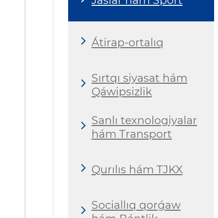
Jaslar hám Sport
Átirap-ortalıq
Sırtqı siyasat hám
Qáwipsizlik
Sanlı texnologiyalar
hám Transport
Qurılıs hám TJKX
Sociallıq qorǵaw