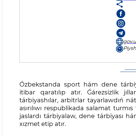
gov.u
Piysh
Ózbekstanda sport hám dene tárbiy
itibar qaratılıp atır. Ǵárezsizlik jı
tárbiyashılar, arbitrlar tayarlawdıń ná
asırılıwı respublikada salamat turmıs
jaslardı tárbiyalaw, dene tárbiyası 
xızmet etip atır.