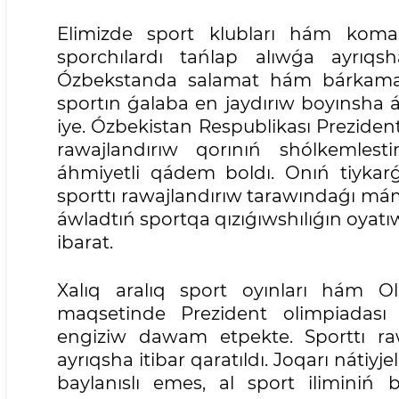
Elimizde sport klubları hám komanda
sporchılardı tańlap alıwǵa ayrıqs
Ózbekstanda salamat hám bárkamal á
sportın ǵalaba en jaydırıw boyınsha á
iye. Ózbekistan Respublikası Preziden
rawajlandırıw qorınıń shólkemlestir
áhmiyetli qádem boldı. Onıń tiykar
sporttı rawajlandırıw tarawındaǵı mám
áwladtıń sportqa qızıǵıwshılıǵın oyat
ibarat.
Xalıq aralıq sport oyınları hám Ol
maqsetinde Prezident olimpiadası 
engiziw dawam etpekte. Sporttı raw
ayrıqsha itibar qaratıldı. Joqarı nátiy
baylanıslı emes, al sport iliminiń 