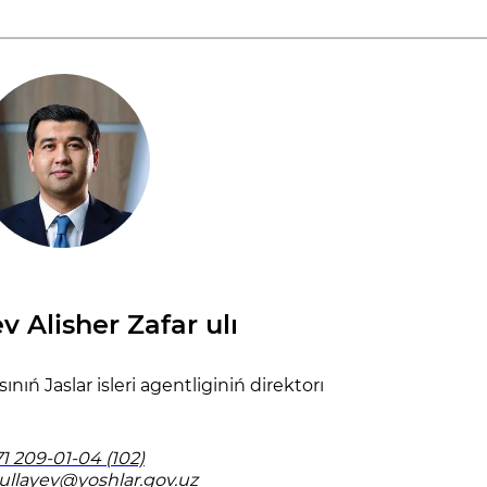
v Alisher Zafar ulı
ıń Jaslar isleri agentliginiń direktorı
1 209-01-04 (102)
ullayev@yoshlar.gov.uz