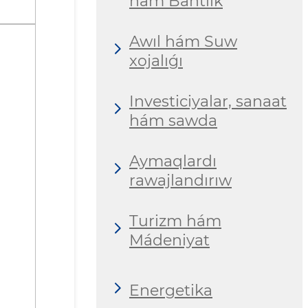
hám Bántlik
Awıl hám Suw
xojalıǵı
Investiciyalar, sanaat
hám sawda
Aymaqlardı
rawajlandırıw
Turizm hám
Mádeniyat
Energetika