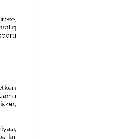
rese,
aralıq
portı
Ótken
zamlı
isker,
iyası,
arlar