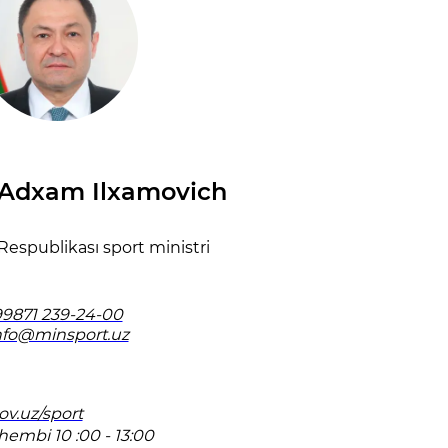
 Adxam Ilxamovich
espublikası sport ministri
9871 239-24-00
nfo@minsport.uz
ov.uz/sport
hembi 10 :00 - 13:00