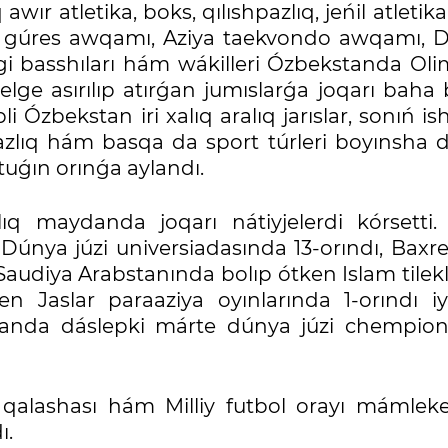
 awır atletika, boks, qılıshpazlıq, jeńil atleti
lıq gúres awqamı, Aziya taekvondo awqamı, 
igi basshıları hám wákilleri Ózbekstanda Oli
ge asırılıp atırǵan jumıslarǵa joqarı baha 
i Ózbekstan iri xalıq aralıq jarıslar, sonıń is
pazlıq hám basqa da sport túrleri boyınsha 
tuǵın orınǵa aylandı.
ralıq maydanda joqarı nátiyjelerdi kórsetti
Dúnya júzi universiadasında 13-orındı, Baxr
 Saudiya Arabstanında bolıp ótken Islam tilekl
en Jaslar paraaziya oyınlarında 1-orındı iye
manda dáslepki márte dúnya júzi chempion
qalashası hám Milliy futbol orayı mámleke
ı.