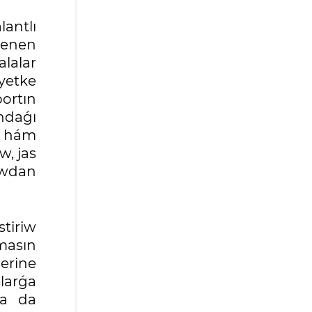
antlı
penen
lalar
iyetke
portın
ndaǵı
a hám
w, jas
lawdan
tiriw
masın
erine
slarǵa
ǵa da