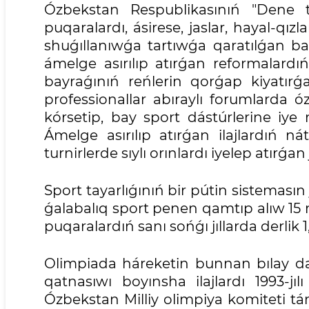
Ózbekstan Respublikasınıń "Dene 
puqaralardı, ásirese, jaslar, hayal-q
shuǵıllanıwǵa tartıwǵa qaratılǵan bas
ámelge asırılıp atırǵan reformalardıń
bayraǵınıń reńlerin qorǵap kiyatırǵa
professionallar abıraylı forumlarda ó
kórsetip, bay sport dástúrlerine iye
Ámelge asırılıp atırǵan ilajlardıń nát
turnirlerde sıylı orınlardı iyelep atırǵa
Sport tayarlıǵınıń bir pútin sistemasın
ǵalabalıq sport penen qamtıp alıw 15 m
puqaralardıń sanı sońǵı jıllarda derlik 1,
Olimpiada háreketin bunnan bılay da 
qatnasıwı boyınsha ilajlardı 1993-jı
Ózbekstan Milliy olimpiya komiteti tá