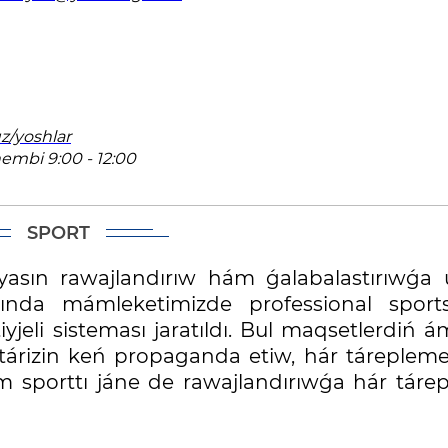
z/yoshlar
embi 9:00 - 12:00
SPORT
asın rawajlandırıw hám ǵalabalastırıwǵa 
llarında mámleketimizde professional sports
tiyjeli sisteması jaratıldı. Bul maqsetlerdiń 
 tárizin keń propaganda etiw, hár tárepleme
hám sporttı jáne de rawajlandırıwǵa hár táre