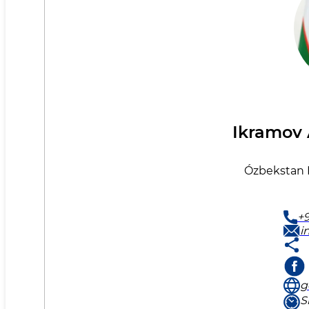
Ikramov
Ózbekstan R
+9
i
g
S