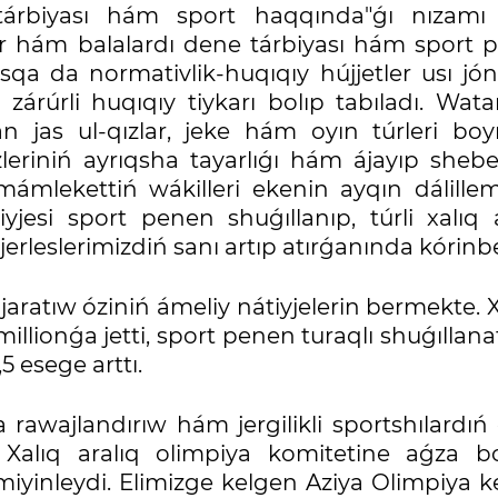
tárbiyası hám sport haqqında"ǵı nızam
ızlar hám balalardı dene tárbiyası hám sport
qa da normativlik-huqıqıy hújjetler usı jón
 zárúrli huqıqıy tiykarı bolıp tabıladı. Wat
n jas ul-qızlar, jeke hám oyın túrleri boy
zleriniń ayrıqsha tayarlıǵı hám ájayıp shebe
 mámlekettiń wákilleri ekenin ayqın dálillem
iyjesi sport penen shuǵıllanıp, túrli xalıq 
n jerleslerimizdiń sanı artıp atırǵanında kórinb
 jaratıw óziniń ámeliy nátiyjelerin bermekte. X
illionǵa jetti, sport penen turaqlı shuǵıllan
5 esege arttı.
rawajlandırıw hám jergilikli sportshılardıń
lı Xalıq aralıq olimpiya komitetine aǵza b
miyinleydi. Elimizge kelgen Aziya Olimpiya k