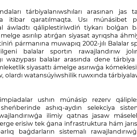
ları tárbiyalanıwshıları arasınan jas tal
ha itibar qaratılmaqta. Usı múnásibet 
wladtı qáliplestiriwdiń tiykarı bolǵan ba
melge asırılıp atırǵan siyasat ayrıqsha áhm
tiniń pármanına muwapıq 2002-jılı Balalar s
ilgeni balalar sportın rawajlandırıw jolı
ǵı wazıypası balalar arasında dene tárbiy
leketlik siyasattı ámelge asırıwǵa kómeklesi
ıw, olardı watansúyiwshilik ruwxında tárbiya
impiadalar ushın múnásip rezerv qáliples
sheńberinde ashıq-aydın selekciya siste
ajlandırıwǵa ilimiy qatnas jasaw máselel
jelerge erisiw tek ǵana infrastruktura hám jarı
barlıq baǵdarların sistemalı rawajlandırıw