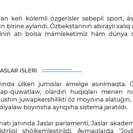
an keń kólemli ózgerisler sebepli sport, ási
an birine aylandı. Ózbekstannıń abıraylı xalıq 
leriniń atı bolsa mámleketimiz hám dúnya s
JASLAR ISLERI
wında úlken jumıslar ámelge asırılmaqta. 
lap-quwatlaw, olardıń huqıqları menen nı
ushın juwapkershilikti óz moynına alatuǵın, 
rbiyalaw boyınsha ayrıqsha sistema jaratıldı.
natı janında Jaslar parlamenti, Jaslar akadem
rligi shólkemlestirildi. Aymaqlarda "Joyb