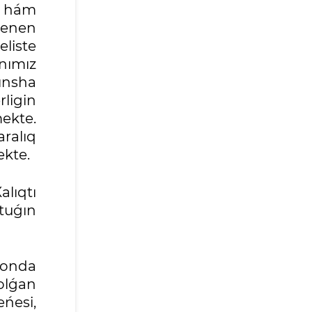
ı hám
 penen
eliste
anımız
ınsha
rligin
ekte.
aralıq
ekte.
alıqtı
atuǵın
 onda
olǵan
eńesi,