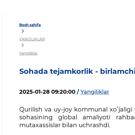
Sohada tejamkorlik - birla
Bosh sahifa
YANGILIKLAR
Yangiliklar
Sohada tejamkorlik - birlamchi
2025-01-28 09:20:00
/
Yangiliklar
Qurilish va uy-joy kommunal xoʻjalig
sohasining global amaliyoti rahbar
mutaxassislar bilan uchrashdi.