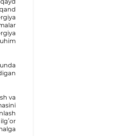
 qayd
rqand
rgiya
malar
ergiya
 muhim
bunda
digan
ish va
masini
nlash
ilgʻor
malga