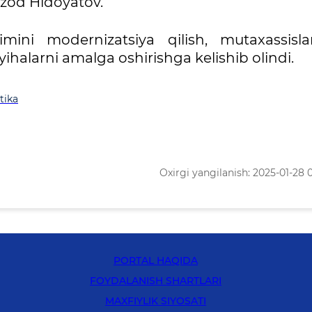
rzod Hidoyatov.
zimini modernizatsiya qilish, mutaxassisla
ihalarni amalga oshirishga kelishib olindi.
tika
Oxirgi yangilanish: 2025-01-28 
PORTAL HAQIDA
FOYDALANISH SHARTLARI
MAXFIYLIK SIYOSATI