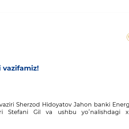
mchi vazifamiz!
 vazifamiz!
i vaziri Sherzod Hidoyatov Jahon banki Energ
i Stefani Gil va ushbu yoʻnalishdagi xor