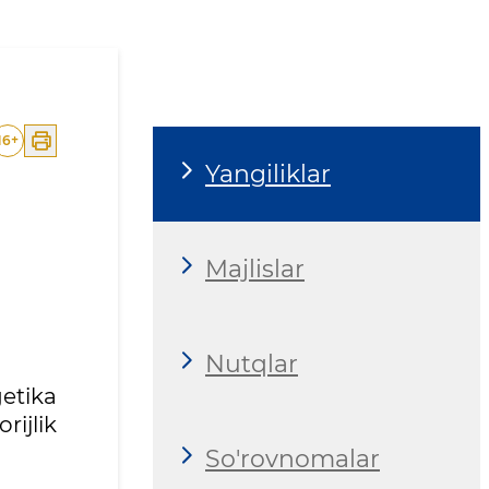
16
+
Yangiliklar
Majlislar
Nutqlar
etika
ijlik
So'rovnomalar