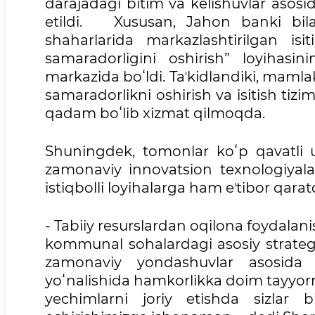
darajadagi bitim va kelishuvlar asos
etildi. Xususan, Jahon banki bil
shaharlarida markazlashtirilgan isi
samaradorligini oshirish” loyihas
markazida boʻldi. Taʼkidlandiki, maml
samaradorlikni oshirish va isitish tiz
qadam boʻlib xizmat qilmoqda.
Shuningdek, tomonlar koʻp qavatli 
zamonaviy innovatsion texnologiyala
istiqbolli loyihalarga ham eʼtibor qarat
- Tabiiy resurslardan oqilona foydalani
kommunal sohalardagi asosiy strategik
zamonaviy yondashuvlar asosida ti
yoʻnalishida hamkorlikka doim tayyorm
yechimlarni joriy etishda sizlar b