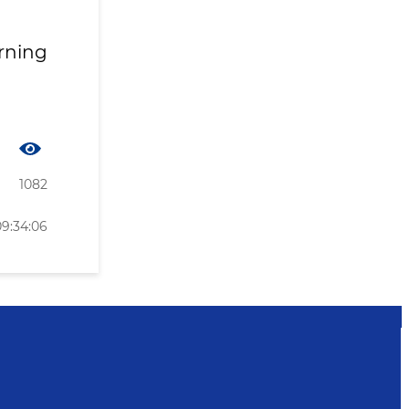
rning
1082
09:34:06