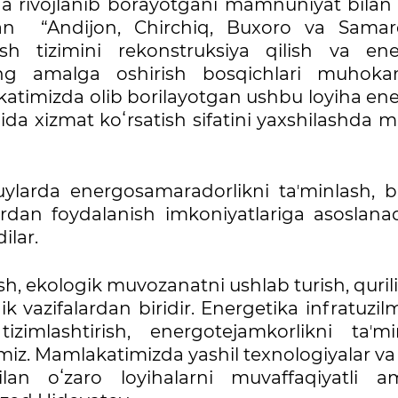
ida rivojlanib borayotgani mamnuniyat bilan
an “Andijon, Chirchiq, Buxoro va Sama
tish tizimini rekonstruksiya qilish va ene
ining amalga oshirish bosqichlari muhoka
akatimizda olib borilayotgan ushbu loyiha en
imida xizmat koʻrsatish sifatini yaxshilashda
uylarda energosamaradorlikni taʼminlash, 
rdan foydalanish imkoniyatlariga asoslana
dilar.
sh, ekologik muvozanatni ushlab turish, quril
 vazifalardan biridir. Energetika infratuzil
zimlashtirish, energotejamkorlikni taʼmi
iz. Mamlakatimizda yashil texnologiyalar va 
ilan oʻzaro loyihalarni muvaffaqiyatli a