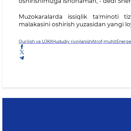
oshirishimizga ishonaman, - dedi She
Muzokaralarda issiqlik taʼminoti ti
malakasini oshirish yuzasidan yangi loy
Qurilish va UJKX
Hududiy rivojlanish
Atrof-muhit
Energe