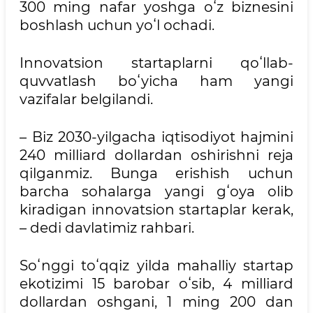
300 ming nafar yoshga oʻz biznesini
boshlash uchun yoʻl ochadi.
Innovatsion startaplarni qoʻllab-
quvvatlash boʻyicha ham yangi
vazifalar belgilandi.
– Biz 2030-yilgacha iqtisodiyot hajmini
240 milliard dollardan oshirishni reja
qilganmiz. Bunga erishish uchun
barcha sohalarga yangi gʻoya olib
kiradigan innovatsion startaplar kerak,
– dedi davlatimiz rahbari.
Soʻnggi toʻqqiz yilda mahalliy startap
ekotizimi 15 barobar oʻsib, 4 milliard
dollardan oshgani, 1 ming 200 dan