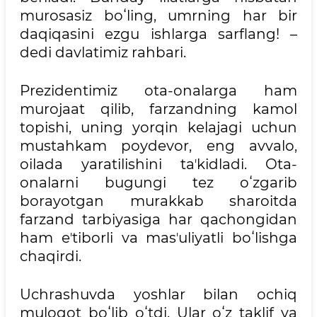
murosasiz boʻling, umrning har bir
daqiqasini ezgu ishlarga sarflang! –
dedi davlatimiz rahbari.
Prezidentimiz ota-onalarga ham
murojaat qilib, farzandning kamol
topishi, uning yorqin kelajagi uchun
mustahkam poydevor, eng avvalo,
oilada yaratilishini taʼkidladi. Ota-
onalarni bugungi tez oʻzgarib
borayotgan murakkab sharoitda
farzand tarbiyasiga har qachongidan
ham eʼtiborli va masʼuliyatli boʻlishga
chaqirdi.
Uchrashuvda yoshlar bilan ochiq
muloqot boʻlib oʻtdi. Ular oʻz taklif va