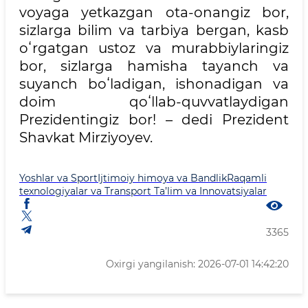
voyaga yetkazgan ota-onangiz bor,
sizlarga bilim va tarbiya bergan, kasb
oʻrgatgan ustoz va murabbiylaringiz
bor, sizlarga hamisha tayanch va
suyanch boʻladigan, ishonadigan va
doim qoʻllab-quvvatlaydigan
Prezidentingiz bor! – dedi Prezident
Shavkat Mirziyoyev.
Yoshlar va Sport
Ijtimoiy himoya va Bandlik
Raqamli
texnologiyalar va Transport
Ta’lim va Innovatsiyalar
3365
Oxirgi yangilanish: 2026-07-01 14:42:20