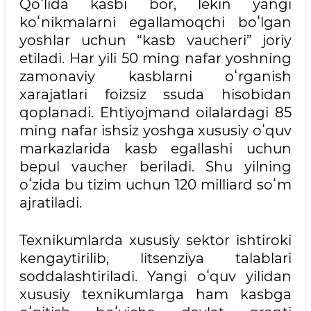
Qoʻlida kasbi bor, lekin yangi
koʻnikmalarni egallamoqchi boʻlgan
yoshlar uchun “kasb vaucheri” joriy
etiladi. Har yili 50 ming nafar yoshning
zamonaviy kasblarni oʻrganish
xarajatlari foizsiz ssuda hisobidan
qoplanadi. Ehtiyojmand oilalardagi 85
ming nafar ishsiz yoshga xususiy oʻquv
markazlarida kasb egallashi uchun
bepul vaucher beriladi. Shu yilning
oʻzida bu tizim uchun 120 milliard soʻm
ajratiladi.
Texnikumlarda xususiy sektor ishtiroki
kengaytirilib, litsenziya talablari
soddalashtiriladi. Yangi oʻquv yilidan
xususiy texnikumlarga ham kasbga