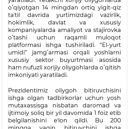
oʻqiyotgan 14 mingdan ortiq yigit-qiz
taʼtil davrida yurtimizdagi vazirlik,
hokimlik, davlat va xususiy
kompaniyalarda amaliyot va stajirovka
oʻtashi uchun raqamli muloqot
platformasi ishga tushiriladi. “El-yurt
umidi” jamgʻarmasi orqali yoshlarni
xususiy sektor buyurtmasi asosida
ham nufuzli xorijiy oliygohlarda oʻqitish
imkoniyati yaratiladi.
Prezidentimiz oliygoh bitiruvchisini
ishga olgan tadbirkorlar uchun yosh
mutaxassisga nisbatan daromad va
ijtimoiy soliq bir yil davomida 1 foiz etib
belgilanishini eʼlon qildi. Bu 200
mingga yaqin bitiruvchini ishga