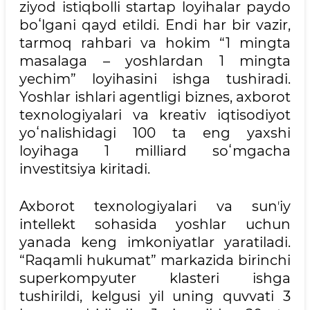
ziyod istiqbolli startap loyihalar paydo
boʻlgani qayd etildi. Endi har bir vazir,
tarmoq rahbari va hokim “1 mingta
masalaga – yoshlardan 1 mingta
yechim” loyihasini ishga tushiradi.
Yoshlar ishlari agentligi biznes, axborot
texnologiyalari va kreativ iqtisodiyot
yoʻnalishidagi 100 ta eng yaxshi
loyihaga 1 milliard soʻmgacha
investitsiya kiritadi.
Axborot texnologiyalari va sunʼiy
intellekt sohasida yoshlar uchun
yanada keng imkoniyatlar yaratiladi.
“Raqamli hukumat” markazida birinchi
superkompyuter klasteri ishga
tushirildi, kelgusi yil uning quvvati 3