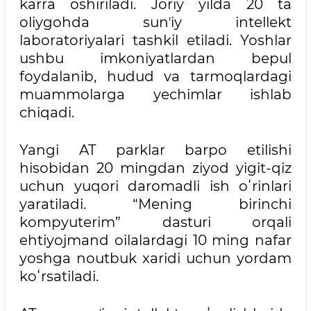
karra oshiriladi. Joriy yilda 20 ta
oliygohda sunʼiy intellekt
laboratoriyalari tashkil etiladi. Yoshlar
ushbu imkoniyatlardan bepul
foydalanib, hudud va tarmoqlardagi
muammolarga yechimlar ishlab
chiqadi.
Yangi AT parklar barpo etilishi
hisobidan 20 mingdan ziyod yigit-qiz
uchun yuqori daromadli ish oʻrinlari
yaratiladi. “Mening birinchi
kompyuterim” dasturi orqali
ehtiyojmand oilalardagi 10 ming nafar
yoshga noutbuk xaridi uchun yordam
koʻrsatiladi.