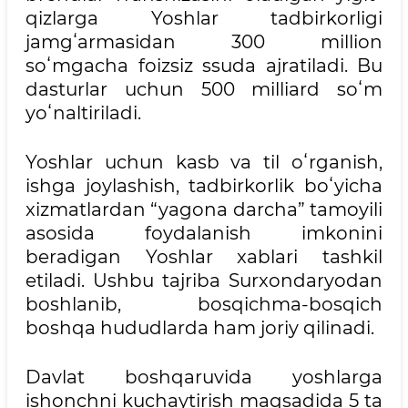
qizlarga Yoshlar tadbirkorligi
jamgʻarmasidan 300 million
soʻmgacha foizsiz ssuda ajratiladi. Bu
dasturlar uchun 500 milliard soʻm
yoʻnaltiriladi.
Yoshlar uchun kasb va til oʻrganish,
ishga joylashish, tadbirkorlik boʻyicha
xizmatlardan “yagona darcha” tamoyili
asosida foydalanish imkonini
beradigan Yoshlar xablari tashkil
etiladi. Ushbu tajriba Surxondaryodan
boshlanib, bosqichma-bosqich
boshqa hududlarda ham joriy qilinadi.
Davlat boshqaruvida yoshlarga
ishonchni kuchaytirish maqsadida 5 ta