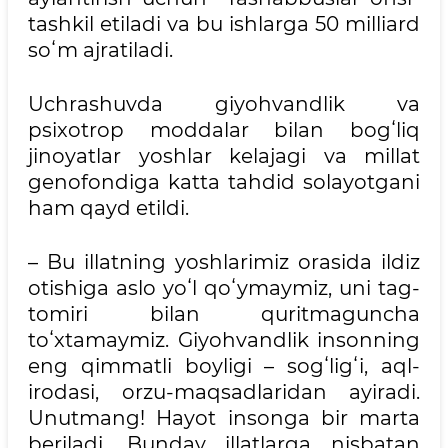
tashkil etiladi va bu ishlarga 50 milliard
soʻm ajratiladi.
Uchrashuvda giyohvandlik va
psixotrop moddalar bilan bogʻliq
jinoyatlar yoshlar kelajagi va millat
genofondiga katta tahdid solayotgani
ham qayd etildi.
– Bu illatning yoshlarimiz orasida ildiz
otishiga aslo yoʻl qoʻymaymiz, uni tag-
tomiri bilan quritmaguncha
toʻxtamaymiz. Giyohvandlik insonning
eng qimmatli boyligi – sogʻligʻi, aql-
irodasi, orzu-maqsadlaridan ayiradi.
Unutmang! Hayot insonga bir marta
beriladi. Bunday illatlarga nisbatan