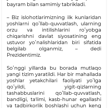
bayram bilan samimiy tabrikladi.
– Biz islohotlarimizning ilk kunlaridan
yoshlarni qoʻllab-quvvatlash, ularning
orzu va intilishlarini roʻyobga
chiqarishni davlat siyosatining eng
ustuvor yoʻnalishlaridan biri sifatida
belgilab olganmiz, – dedi
Prezidentimiz.
Soʻnggi yillarda bu borada mutlaqo
yangi tizim yaratildi. Har bir mahallada
yoshlar yetakchilari faoliyati yoʻlga
qoʻyildi, yigit-qizlarning
tashabbuslarini qoʻllab-quvvatlash,
bandligi, taʼlimi, kasb-hunar egallashi
va tadbirkorlik boshlashi uchun keng