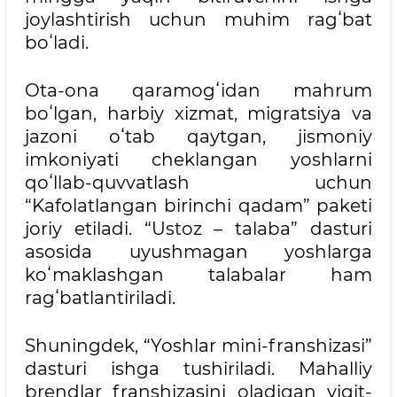
joylashtirish uchun muhim ragʻbat
boʻladi.
Ota-ona qaramogʻidan mahrum
boʻlgan, harbiy xizmat, migratsiya va
jazoni oʻtab qaytgan, jismoniy
imkoniyati cheklangan yoshlarni
qoʻllab-quvvatlash uchun
“Kafolatlangan birinchi qadam” paketi
joriy etiladi. “Ustoz – talaba” dasturi
asosida uyushmagan yoshlarga
koʻmaklashgan talabalar ham
ragʻbatlantiriladi.
Shuningdek, “Yoshlar mini-franshizasi”
dasturi ishga tushiriladi. Mahalliy
brendlar franshizasini oladigan yigit-