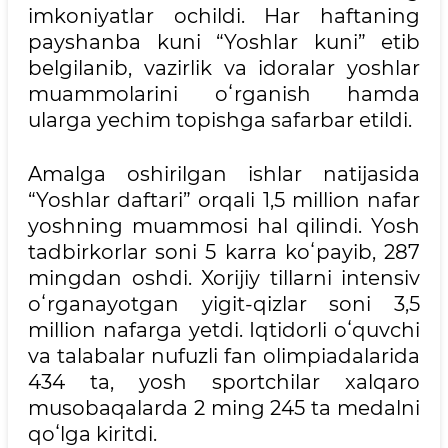
imkoniyatlar ochildi. Har haftaning
payshanba kuni “Yoshlar kuni” etib
belgilanib, vazirlik va idoralar yoshlar
muammolarini oʻrganish hamda
ularga yechim topishga safarbar etildi.
Amalga oshirilgan ishlar natijasida
“Yoshlar daftari” orqali 1,5 million nafar
yoshning muammosi hal qilindi. Yosh
tadbirkorlar soni 5 karra koʻpayib, 287
mingdan oshdi. Xorijiy tillarni intensiv
oʻrganayotgan yigit-qizlar soni 3,5
million nafarga yetdi. Iqtidorli oʻquvchi
va talabalar nufuzli fan olimpiadalarida
434 ta, yosh sportchilar xalqaro
musobaqalarda 2 ming 245 ta medalni
qoʻlga kiritdi.