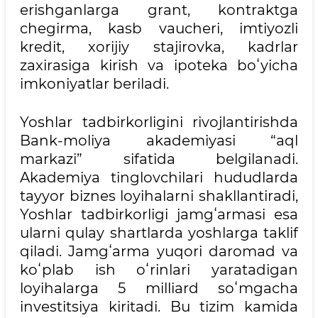
erishganlarga grant, kontraktga
chegirma, kasb vaucheri, imtiyozli
kredit, xorijiy stajirovka, kadrlar
zaxirasiga kirish va ipoteka boʻyicha
imkoniyatlar beriladi.
Yoshlar tadbirkorligini rivojlantirishda
Bank-moliya akademiyasi “aql
markazi” sifatida belgilanadi.
Akademiya tinglovchilari hududlarda
tayyor biznes loyihalarni shakllantiradi,
Yoshlar tadbirkorligi jamgʻarmasi esa
ularni qulay shartlarda yoshlarga taklif
qiladi. Jamgʻarma yuqori daromad va
koʻplab ish oʻrinlari yaratadigan
loyihalarga 5 milliard soʻmgacha
investitsiya kiritadi. Bu tizim kamida