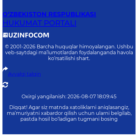
O‘ZBEKISTON RESPUBLIKASI
HUKUMAT PORTALI
© 2001-
2026
Barcha huquqlar himoyalangan. Ushbu
veb-saytdagi ma’lumotlardan foydalanganda havola
ko‘rsatilishi shart.
Avvalgi talqin
Oxirgi yangilanish
:
2026-08-07 18:09:45
Diqqat! Agar siz matnda xatoliklarni aniqlasangiz,
ma’muriyatni xabardor qilish uchun ularni belgilab,
pastda hosil bo‘ladigan tugmani bosing