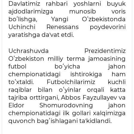
Davlatimiz rahbari yoshlarni buyuk
ajdodlarimizga munosib voris
boʻlishga, Yangi Oʻzbekistonda
Uchinchi Renessans poydevorini
yaratishga daʼvat etdi.
Uchrashuvda Prezidentimiz
Oʻzbekiston milliy terma jamoasining
futbol boʻyicha jahon
chempionatidagi ishtirokiga ham
toʻxtaldi. Futbolchilarimiz kuchli
raqiblar bilan oʻyinlar orqali katta
tajriba orttirgani, Abbos Fayzullayev va
Eldor Shomurodovning jahon
chempionatidagi ilk gollari xalqimizga
quvonch bagʻishlagani taʼkidlandi.