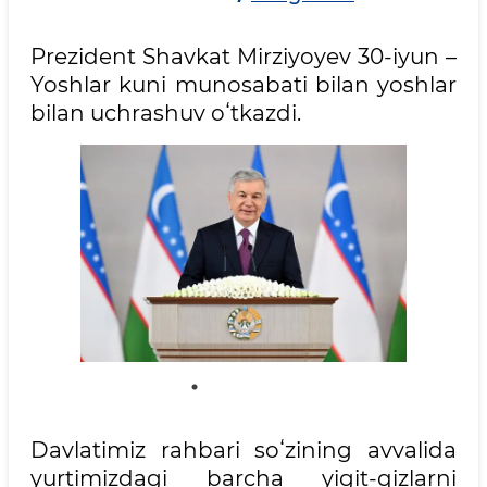
Prezident Shavkat Mirziyoyev 30-iyun –
Yoshlar kuni munosabati bilan yoshlar
bilan uchrashuv oʻtkazdi.
Davlatimiz rahbari soʻzining avvalida
yurtimizdagi barcha yigit-qizlarni