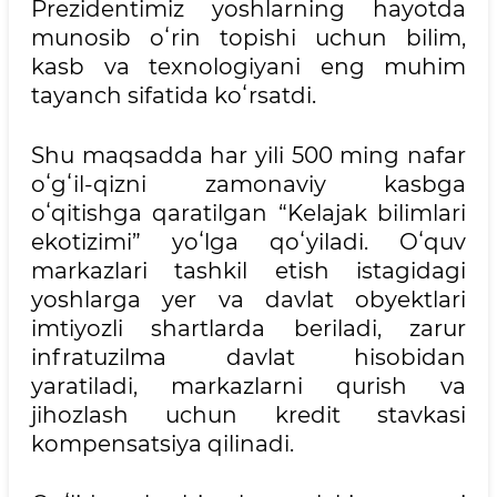
Prezidentimiz yoshlarning hayotda
munosib oʻrin topishi uchun bilim,
kasb va texnologiyani eng muhim
tayanch sifatida koʻrsatdi.
Shu maqsadda har yili 500 ming nafar
oʻgʻil-qizni zamonaviy kasbga
oʻqitishga qaratilgan “Kelajak bilimlari
ekotizimi” yoʻlga qoʻyiladi. Oʻquv
markazlari tashkil etish istagidagi
yoshlarga yer va davlat obyektlari
imtiyozli shartlarda beriladi, zarur
infratuzilma davlat hisobidan
yaratiladi, markazlarni qurish va
jihozlash uchun kredit stavkasi
kompensatsiya qilinadi.