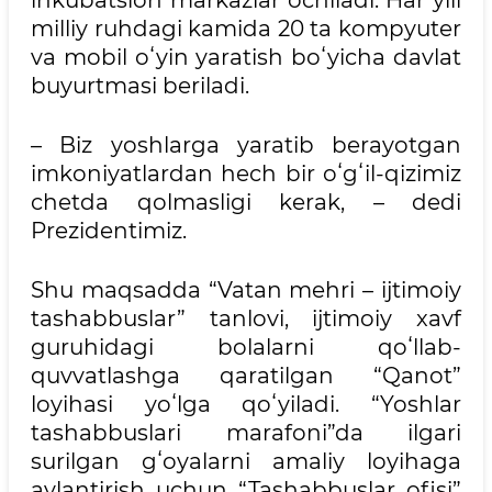
milliy ruhdagi kamida 20 ta kompyuter
va mobil oʻyin yaratish boʻyicha davlat
buyurtmasi beriladi.
– Biz yoshlarga yaratib berayotgan
imkoniyatlardan hech bir oʻgʻil-qizimiz
chetda qolmasligi kerak, – dedi
Prezidentimiz.
Shu maqsadda “Vatan mehri – ijtimoiy
tashabbuslar” tanlovi, ijtimoiy xavf
guruhidagi bolalarni qoʻllab-
quvvatlashga qaratilgan “Qanot”
loyihasi yoʻlga qoʻyiladi. “Yoshlar
tashabbuslari marafoni”da ilgari
surilgan gʻoyalarni amaliy loyihaga
aylantirish uchun “Tashabbuslar ofisi”