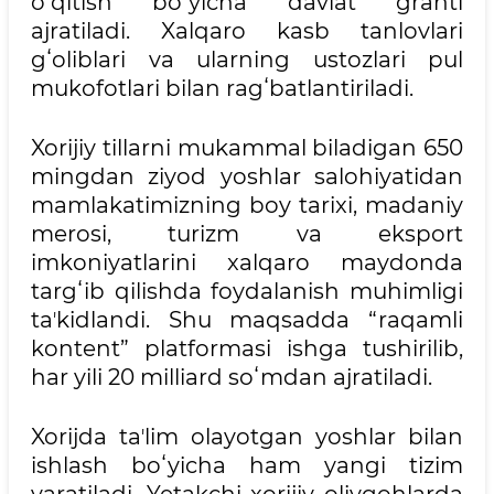
oʻqitish boʻyicha davlat granti
ajratiladi. Xalqaro kasb tanlovlari
gʻoliblari va ularning ustozlari pul
mukofotlari bilan ragʻbatlantiriladi.
Xorijiy tillarni mukammal biladigan 650
mingdan ziyod yoshlar salohiyatidan
mamlakatimizning boy tarixi, madaniy
merosi, turizm va eksport
imkoniyatlarini xalqaro maydonda
targʻib qilishda foydalanish muhimligi
taʼkidlandi. Shu maqsadda “raqamli
kontent” platformasi ishga tushirilib,
har yili 20 milliard soʻmdan ajratiladi.
Xorijda taʼlim olayotgan yoshlar bilan
ishlash boʻyicha ham yangi tizim
yaratiladi. Yetakchi xorijiy oliygohlarda