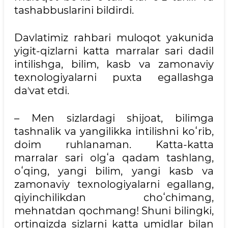
tashabbuslarini bildirdi.
Davlatimiz rahbari muloqot yakunida
yigit-qizlarni katta marralar sari dadil
intilishga, bilim, kasb va zamonaviy
texnologiyalarni puxta egallashga
daʼvat etdi.
– Men sizlardagi shijoat, bilimga
tashnalik va yangilikka intilishni koʻrib,
doim ruhlanaman. Katta-katta
marralar sari olgʻa qadam tashlang,
oʻqing, yangi bilim, yangi kasb va
zamonaviy texnologiyalarni egallang,
qiyinchilikdan choʻchimang,
mehnatdan qochmang! Shuni bilingki,
ortingizda sizlarni katta umidlar bilan