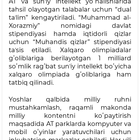
AT va sunʼiy intellekt yoʻnalishlarida
tahsil olayotgan talabalar uchun “dual
taʼlim” kengaytiriladi. “Muhammad al-
Xorazmiy” nomidagi davlat
stipendiyasi hamda iqtidorli qizlar
uchun “Muhandis qizlar” stipendiyasi
taʼsis etiladi. Xalqaro olimpiadalar
gʻoliblariga berilayotgan 1 milliard
soʻmlik ragʻbat sunʼiy intellekt boʻyicha
xalqaro olimpiada gʻoliblariga ham
tatbiq qilinadi.
Yoshlar qalbida milliy ruhni
mustahkamlash, raqamli makonda
milliy kontentni koʻpaytirish
maqsadida AT parklarda kompyuter va
mobil oʻyinlar yaratuvchilari uchun
inkubatsion markazlar ochiladi. Har yili