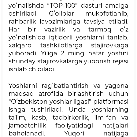
yoʻnalishda “TOP-100” dasturi amalga
oshiriladi. Gʻoliblar mukofotlanib,
rahbarlik lavozimlariga tavsiya etiladi.
Har bir vazirlik va tarmoq oʻz
yoʻnalishida iqtidorli yoshlarni tanlab,
xalqaro tashkilotlarga stajirovkaga
yuboradi. Yiliga 2 ming nafar yoshni
shunday stajirovkalarga yuborish rejasi
ishlab chiqiladi.
Yoshlarni ragʻbatlantirish va yagona
maqsad atrofida birlashtirish uchun
“Oʻzbekiston yoshlar ligasi” platformasi
ishga tushiriladi. Unda yoshlarning
taʼlim, kasb, tadbirkorlik, ilm-fan va
jamoatchilik faoliyatidagi natijalari
baholanadi. Yuqori natijaga