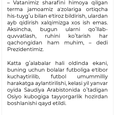
– Vatanimiz sharafini himoya qilgan
terma jamoamiz aʼzolariga ortiqcha
his-tuygʻu bilan eʼtiroz bildirish, ulardan
ayb qidirish xalqimizga xos ish emas.
Aksincha, bugun ularni qoʻllab-
quvvatlash, ruhini koʻtarish har
qachongidan ham muhim, – dedi
Prezidentimiz.
Katta gʻalabalar hali oldinda ekani,
buning uchun bolalar futboliga eʼtibor
kuchaytirilib, futbol umummilliy
harakatga aylantirilishi, kelasi yil yanvar
oyida Saudiya Arabistonida oʻtadigan
Osiyo kubogiga tayyorgarlik hozirdan
boshlanishi qayd etildi.