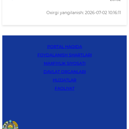
Oxirgi yangilanish: 2026-07-02 10:16:11
PORTAL HAQIDA
FOYDALANISH SHARTLARI
MAXFIYLIK SIYOSATI
DAVLAT ORGANLARI
HUJJATLAR
FAOLIYAT