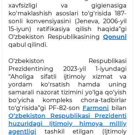
xavfsizligi va gigienasiga
ko‘maklashish asoslari to‘g‘risida 187-
sonli konvensiyasini (Jeneva, 2006-yil
15-iyun) ratifikasiya qilish haqida”gi
O‘zbekiston Respublikasining
Qonuni
qabul qilindi.
O‘zbekiston Respublikasi
Prezidentining 2023-yil 1-iyundagi
“Aholiga sifatli ijtimoiy xizmat va
yordam ko‘rsatish hamda uning
samarali nazorat tizimini yo‘lga qo‘yish
bo‘yicha kompleks chora-tadbirlar
to‘g‘risida”gi PF-82-son
Farmoni
bilan
O‘zbekiston Respublikasi Prezidenti
huzuridagi Ijtimoiy himoya milliy
agentligi
tashkil etilgan (Ijtimoiy