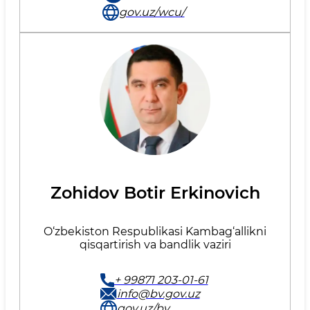
gov.uz/wcu/
Zohidov Botir Erkinovich
O‘zbekiston Respublikasi Kambag‘allikni
qisqartirish va bandlik vaziri
+ 99871 203-01-61
info@bv.gov.uz
gov.uz/bv