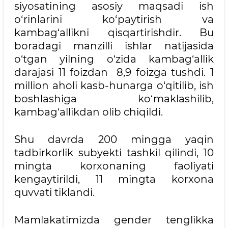
siyosatining asosiy maqsadi ish
o‘rinlarini ko‘paytirish va
kambag‘allikni qisqartirishdir. Bu
boradagi manzilli ishlar natijasida
o‘tgan yilning o‘zida kambag‘allik
darajasi 11 foizdan 8,9 foizga tushdi. 1
million aholi kasb-hunarga o‘qitilib, ish
boshlashiga ko‘maklashilib,
kambag‘allikdan olib chiqildi.
Shu davrda 200 mingga yaqin
tadbirkorlik subyekti tashkil qilindi, 10
mingta korxonaning faoliyati
kengaytirildi, 11 mingta korxona
quvvati tiklandi.
Mamlakatimizda gender tenglikka