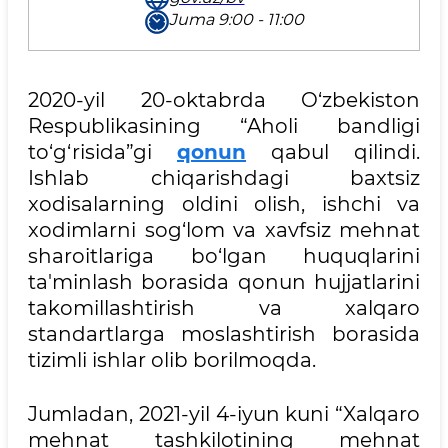
Juma 9:00 - 11:00
2020-yil 20-oktabrda O‘zbekiston
Respublikasining “Aholi bandligi
to‘g‘risida”gi
qonun
qabul qilindi.
Ishlab chiqarishdagi baxtsiz
xodisalarning oldini olish, ishchi va
xodimlarni sog‘lom va xavfsiz mehnat
sharoitlariga bo‘lgan huquqlarini
ta'minlash borasida qonun hujjatlarini
takomillashtirish va xalqaro
standartlarga moslashtirish borasida
tizimli ishlar olib borilmoqda.
Jumladan, 2021-yil 4-iyun kuni “Xalqaro
mehnat tashkilotining mehnat