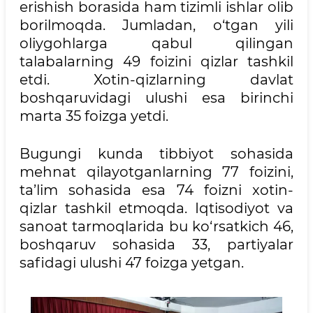
erishish borasida ham tizimli ishlar olib
borilmoqda. Jumladan, o‘tgan yili
oliygohlarga qabul qilingan
talabalarning 49 foizini qizlar tashkil
etdi. Xotin-qizlarning davlat
boshqaruvidagi ulushi esa birinchi
marta 35 foizga yetdi.
Bugungi kunda tibbiyot sohasida
mehnat qilayotganlarning 77 foizini,
ta’lim sohasida esa 74 foizni xotin-
qizlar tashkil etmoqda. Iqtisodiyot va
sanoat tarmoqlarida bu ko‘rsatkich 46,
boshqaruv sohasida 33, partiyalar
safidagi ulushi 47 foizga yetgan.