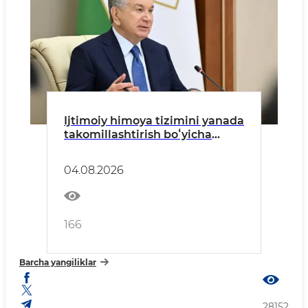
Ijtimoiy himoya tizimini yanada
takomillashtirish boʻyicha
takliflar koʻrib chiqildi
04.08.2026
166
Barcha yangiliklar
28152