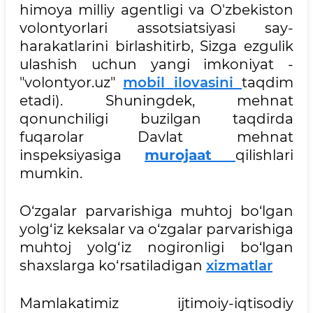
himoya milliy agentligi va O'zbekiston
volontyorlari assotsiatsiyasi say-
harakatlarini birlashitirb, Sizga ezgulik
ulashish uchun yangi imkoniyat -
"volontyor.uz"
mobil
ilovasini
taqdim
etadi). Shuningdek, mehnat
qonunchiligi buzilgan taqdirda
fuqarolar Davlat mehnat
inspeksiyasiga
murojaat
qilishlari
mumkin.
O‘zgalar parvarishiga muhtoj bo‘lgan
yolg‘iz keksalar va o‘zgalar parvarishiga
muhtoj yolg‘iz nogironligi bo‘lgan
shaxslarga ko‘rsatiladigan
xizmatlar
Mamlakatimiz ijtimoiy-iqtisodiy