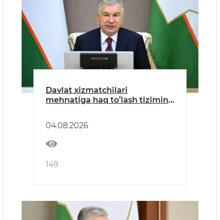
Davlat xizmatchilari
mehnatiga haq toʻlash tizimini
takomillashtirish boʻyicha
takliflar koʻrib chiqildi
04.08.2026
149