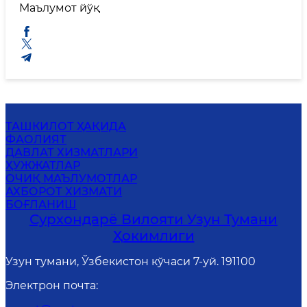
Маълумот йўқ
ТАШКИЛОТ ҲАҚИДА
ФАОЛИЯТ
ДАВЛАТ ХИЗМАТЛАРИ
ҲУЖЖАТЛАР
ОЧИҚ МАЪЛУМОТЛАР
АХБОРОТ ХИЗМАТИ
БОҒЛАНИШ
Сурхондарё Вилояти Узун Тумани
Ҳокимлиги
Узун тумани, Ўзбекистон кўчаси 7-уй. 191100
Электрон почта
: