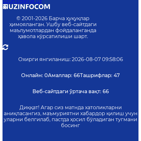
uzun.t@exat.uz
© 2001-
2026
Барча ҳуқуқлар
ҳимояланган. Ушбу веб-сайтдаги
маълумотлардан фойдаланганда
ҳавола кўрсатилиши шарт.
Охирги янгиланиш
:
2026-08-07 09:58:06
Онлайн:
0
Амаллар:
66
Ташрифлар:
47
Веб-сайтдаги ўртача вақт:
66
Диққат! Агар сиз матнда хатоликларни
аниқласангиз, маъмуриятни хабардор қилиш учун
уларни белгилаб, пастда ҳосил бўладиган тугмани
босинг