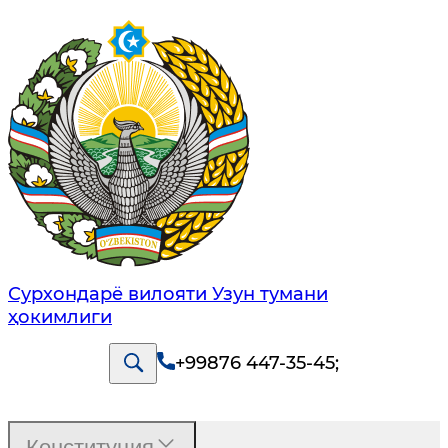
Сурхондарё вилояти Узун тумани
ҳокимлиги
+99876 447-35-45
;
Конституция