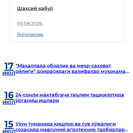
Шахсий қабул
05.08.2026
Янгиликлар
17
“Маҳаллада ободлик ва меҳр-саховат
ойлиги” доирасидаги вазифалар муҳокама
ИЮЛ
қилинди
16
24-сонли мактабгача таълим ташкилотида
ўрганиш ишлари
ИЮЛ
15
Узун туманида қишлоқ ва сув хўжалиги
соҳасида мавсумий агротехник тадбирлар
ИЮЛ