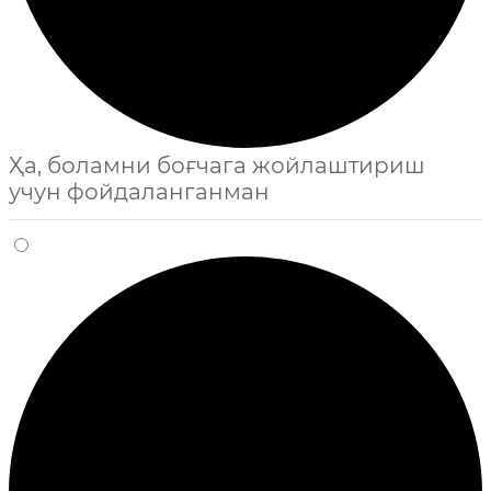
Ҳа, боламни боғчага жойлаштириш
учун фойдаланганман