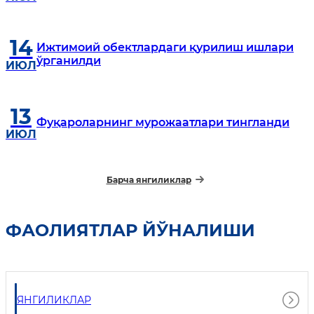
белгиланган режа асосида олиб
борилмоқда.
14
Ижтимоий обектлардаги қурилиш ишлари
ўрганилди
ИЮЛ
13
Фуқароларнинг мурожаатлари тингланди
ИЮЛ
Барча янгиликлар
ФАОЛИЯТЛАР ЙЎНАЛИШИ
ЯНГИЛИКЛАР