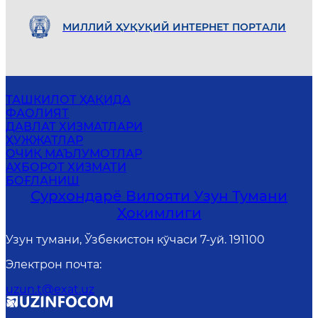
МИЛЛИЙ ҲУҚУҚИЙ ИНТEРНEТ ПОРТАЛИ
ТАШКИЛОТ ҲАҚИДА
ФАОЛИЯТ
ДАВЛАТ ХИЗМАТЛАРИ
ҲУЖЖАТЛАР
ОЧИҚ МАЪЛУМОТЛАР
АХБОРОТ ХИЗМАТИ
БОҒЛАНИШ
Сурхондарё Вилояти Узун Тумани
Ҳокимлиги
Узун тумани, Ўзбекистон кўчаси 7-уй. 191100
Электрон почта
:
uzun.t@exat.uz