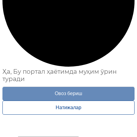
Ҳа, Бу портал ҳаётимда муҳим ўрин
туради
Овоз бериш
Натижалар