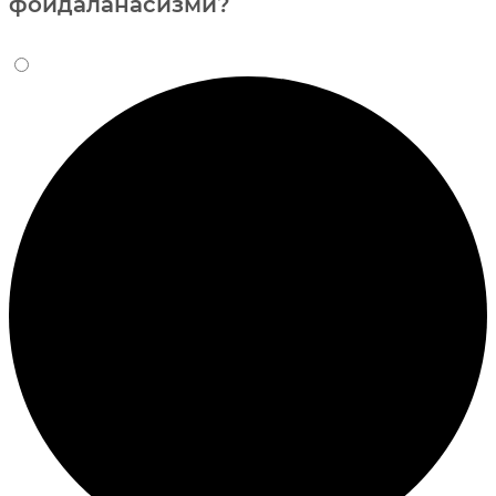
фойдаланасизми?