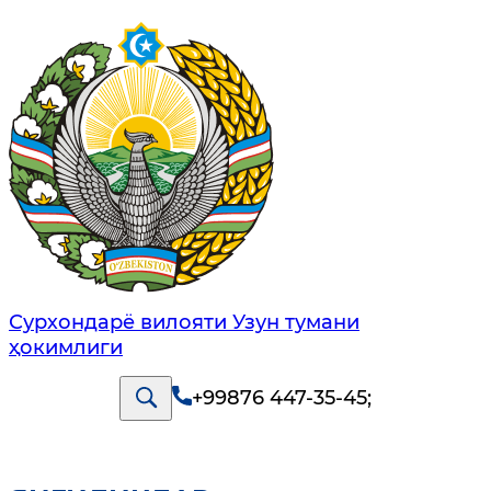
Сурхондарё вилояти Узун тумани
ҳокимлиги
+99876 447-35-45
;