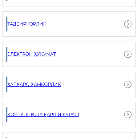
ТАДБИРКОРЛИК
ЭЛЕКТРОН ҲУКУМАТ
ХАЛҚАРО ҲАМКОРЛИК
КОРРУПЦИЯГА ҚАРШИ КУРАШ