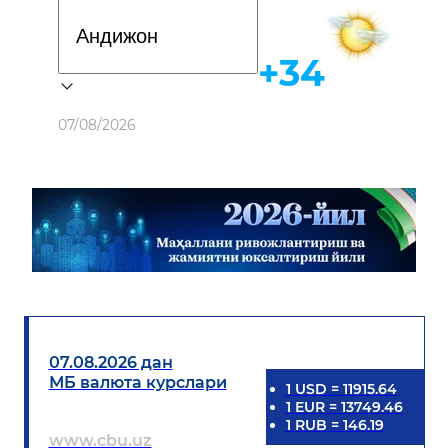
Davlat dasturi
+34
Об-ҳаво
07/08/2026
07.08.2026 дан
МБ валюта курслари
1
USD
=
11915.64
1
EUR
=
13749.46
1
RUB
=
146.19
www.cbu.uz