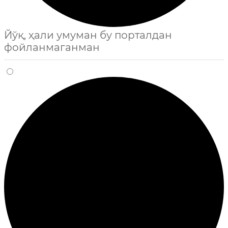
Йўқ, ҳали умуман бу порталдан
фойланмаганман