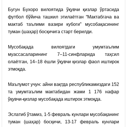
Бугун Бухоро вилоятида ўқувчи қизлар ўртасида
футбол бўйича ташкил этилаётган “Мактабгача ва
мактаб таълими вазири кубоги” мусобақасининг
туман (шаҳар) босқичига старт берилди.
Мусобақада вилоятдаги умумтаълим
муассасаларининг 7–11-синфларида таҳсил
олаётган, 14–18 ёшли ўқувчи қизлар фаол иштирок
этмоқда.
Маълумот учун: айни вақтда республикамиздаги 152
та умумтаълим мактабидан жами 1 176 нафар
ўқувчи-қизлар мусобақада иштирок этмоқда.
Эслатиб ўтамиз, 1-5 февраль кунлари мусобақанинг
туман (шаҳар) босқичи, 13-17 февраль кунлари