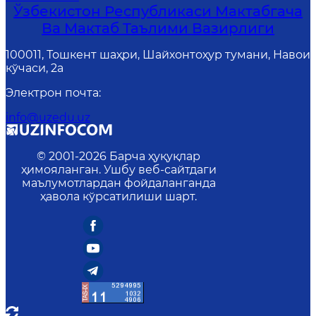
Ўзбекистон Республикаси Мактабгача
Ва Мактаб Таълими Вазирлиги
100011, Тошкент шаҳри, Шайхонтоҳур тумани, Навои
кўчаси, 2а
Электрон почта
:
info@uzedu.uz
© 2001-
2026
Барча ҳуқуқлар
ҳимояланган. Ушбу веб-сайтдаги
маълумотлардан фойдаланганда
ҳавола кўрсатилиши шарт.