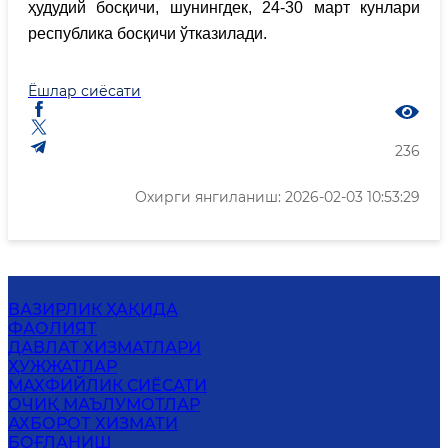
ҳудудий босқичи, шунингдек, 24-30 март кунлари
республика босқичи ўтказилади.
Ёшлар сиёсати
236
Охирги янгиланиш: 2026-02-03 10:53:29
ВАЗИРЛИК ҲАҚИДА
ФАОЛИЯТ
ДАВЛАТ ХИЗМАТЛАРИ
ҲУЖЖАТЛАР
МАХФИЙЛИК СИЁСАТИ
ОЧИҚ МАЪЛУМОТЛАР
АХБОРОТ ХИЗМАТИ
БОҒЛАНИШ