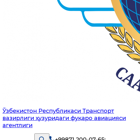
Ўзбекистон Республикаси Транспорт
вазирлиги ҳузуридаги фуқаро авиацияси
агентлиги
+99871 200-07-65
;