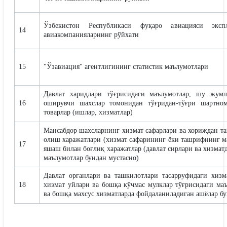
Ўзбекистон Республикаси фуқаро авиацияси эксп
14
авиакомпанияларнинг рўйхати
15
"Ўзавиация" агентлигининг статистик маълумотлари
Давлат харидлари тўғрисидаги маълумотлар, шу жумл
16
оширувчи шахслар томонидан тўғридан-тўғри шартном
товарлар (ишлар, хизматлар)
Мансабдор шахсларнинг хизмат сафарлари ва хориждан т
олиш харажатлари (хизмат сафарининг ёки ташрифнинг мақ
17
яшаш билан боғлиқ харажатлар (давлат сирлари ва хизма
маълумотлар бундан мустасно)
Давлат органлари ва ташкилотлари тасарруфидаги хизма
18
хизмат уйлари ва бошқа кўчмас мулклар тўғрисидаги маъ
ва бошқа махсус хизматларда фойдаланиладиган ашёлар бу