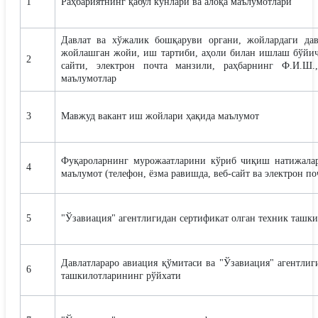
1
Раҳбариятнинг қабул кунлари ва алоқа маълумотлари
Давлат ва хўжалик бошқаруви органи, жойлардаги дав
жойлашган жойи, иш тартиби, аҳоли билан ишлаш бўйича
2
сайти, электрон почта манзили, раҳбарнинг Ф.И.Ш.
маълумотлар
3
Мавжуд вакант иш жойлари ҳақида маълумот
Фуқароларнинг мурожаатларини кўриб чиқиш натижалар
4
маълумот (телефон, ёзма равишда, веб-сайт ва электрон по
5
"Ўзавиация" агентлигидан сертификат олган техник ташк
Давлатлараро авиация қўмитаси ва "Ўзавиация" агентли
6
ташкилотларининг рўйхати