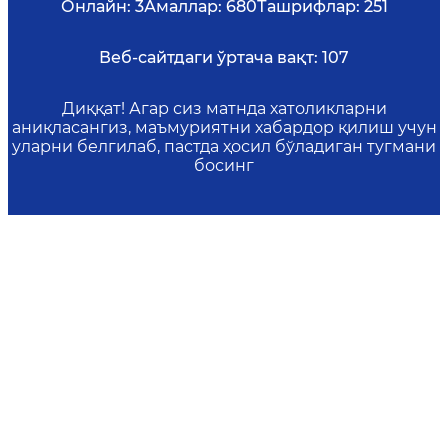
Онлайн:
3
Амаллар:
680
Ташрифлар:
251
Веб-сайтдаги ўртача вақт:
107
Диққат! Агар сиз матнда хатоликларни
аниқласангиз, маъмуриятни хабардор қилиш учун
уларни белгилаб, пастда ҳосил бўладиган тугмани
босинг