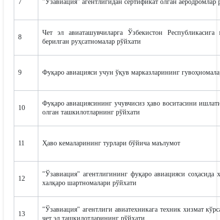
7
"Ўзавиация" агентлигидан сертификат олган аеродромлар 
Чет эл авиаташувчиларга Ўзбекистон Республикасига 
8
берилган руҳсатномалар рўйхати
9
Фуқаро авиацияси учун ўқув марказларининг гувоҳномал
Фуқаро авиациясининг учувчисиз ҳаво воситасини ишлат
10
олган ташкилотларнинг рўйхати
11
Ҳаво кемаларининг турлари бўйича маълумот
"Ўзавиация" агентлигининг фуқаро авиацияси соҳасида 
12
халқаро шартномалари рўйхати
"Ўзавиация" агентлиги авиатехникага техник хизмат кўр
13
чет эл ташкилотларининг рўйхати