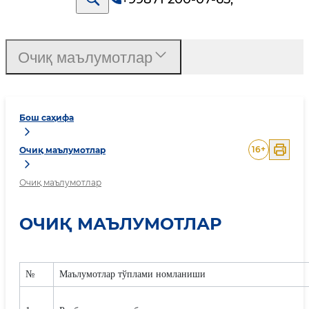
Очиқ маълумотлар
Бош саҳифа
16
+
Очиқ маълумотлар
Очиқ маълумотлар
ОЧИҚ МАЪЛУМОТЛАР
№
Маълумотлар тўплами номланиши