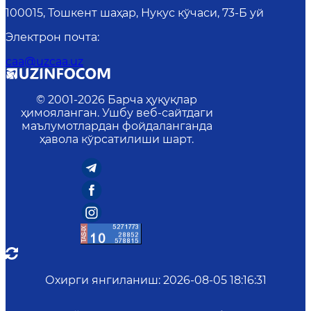
100015, Тошкент шаҳар, Нукус кўчаси, 73-Б уй
Электрон почта
:
caa@uzcaa.uz
© 2001-
2026
Барча ҳуқуқлар
ҳимояланган. Ушбу веб-сайтдаги
маълумотлардан фойдаланганда
ҳавола кўрсатилиши шарт.
Охирги янгиланиш
:
2026-08-05 18:16:31