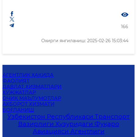
166
Охирги янгиланиш: 2025-02-26 15:03:44
АГЕНТЛИК ҲАҚИДА
ФАОЛИЯТ
ДАВЛАТ ХИЗМАТЛАРИ
ҲУЖЖАТЛАР
ОЧИҚ МАЪЛУМОТЛАР
АХБОРОТ ХИЗМАТИ
БОҒЛАНИШ
Ўзбекистон Республикаси Транспорт
Вазирлиги Ҳузуридаги Фуқаро
Авиацияси Агентлиги