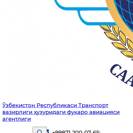
Ўзбекистон Республикаси Транспорт
вазирлиги ҳузуридаги фуқаро авиацияси
агентлиги
+99871 200-07-65
;