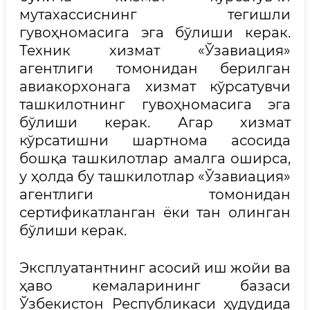
мутахассиснинг тегишли
гувоҳномасига эга бўлиши керак.
Техник хизмат «Ўзавиация»
агентлиги томонидан берилган
авиакорхонага хизмат кўрсатувчи
ташкилотнинг гувоҳномасига эга
бўлиши керак. Агар хизмат
кўрсатишни шартнома асосида
бошқа ташкилотлар амалга оширса,
у ҳолда бу ташкилотлар «Ўзавиация»
агентлиги томонидан
сертификатланган ёки тан олинган
бўлиши керак.
Эксплуатантнинг асосий иш жойи ва
ҳаво кемаларининг базаси
Ўзбекистон Республикаси ҳудудида