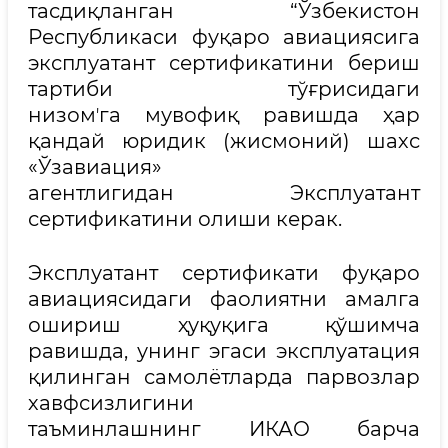
тасдиқланган “Ўзбекистон
Республикаси фуқаро авиациясига
эксплуатант сертификатини бериш
тартиби тўғрисидаги
низомʼга мувофиқ равишда ҳар
қандай юридик (жисмоний) шахс
«Ўзавиация»
агентлигидан Эксплуатант
сертификатини олиши керак.
Эксплуатант сертификати фуқаро
авиациясидаги фаолиятни амалга
ошириш ҳуқуқига қўшимча
равишда, унинг эгаси эксплуатация
қилинган самолётларда парвозлар
хавфсизлигини
таъминлашнинг ИКАО барча