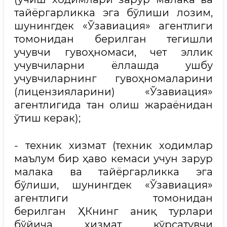
тайёргарликка эга бўлиши лозим,
шунингдек «Ўзавиация» агентлиги
томонидан берилган тегишли
учувчи гувоҳномаси, чет эллик
учувчиларни ёллашда ушбу
учувчиларнинг гувоҳномаларини
(лицензияларини) «Ўзавиация»
агентлигида тан олиш жараёнидан
ўтиш керак);
- техник хизмат (техник ходимлар
маълум бир ҳаво кемаси учун зарур
малака ва тайёргарликка эга
бўлиши, шунингдек «Ўзавиация»
агентлиги томонидан
берилган ҲКнинг аниқ турлари
бўйича хизмат кўрсатувчи