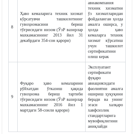
авиакомпания
техник хизматни
Ҳаво кемаларига техник хизмат
ўз хизматларидан
кўрсатувчи ташкилотнинг
фойдаланган ҳолда
гувоҳномасини бериш
амалга оширса, у
8
тўғрисидаги низом (ЎзР вазирлар
ҳолда ҳаво
махкамасининг 2013 йил 31
кемаларга техник
декабрдаги 354-сон қарори)
хизмат кўрсатиш
учун ташкилот
сертификатини
олиш керак
Эксплуатант
сертификати
фуқаро
Фуқаро ҳаво кемаларини
авиациясидаги
рўйхатдан ўтказиш ҳақида
фаолиятни амалга
гувоҳнома бериш тартиби
ошириш ҳуқуқини
9
тўғрисидаги низом (ЎзР вазирлар
беради ва унинг
махкамасининг 2016 йил 1
эгаси халқаро
мартдаги 58-сонли қарори)
хавфсизлик
стандартларига
мувофиқлигини
аниқлайди