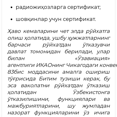
радиожиҳозларга сертификат;
шовқинлар учун сертификат.
Ҳаво кемаларини чет элда рўйхатга
олиш ҳолатида, ушбу ҳужжатларнинг
барчаси рўйхатдан ўтказувчи
давлат томонидан берилади, улар
билан «Ўзавиация»
агентлиги ИКАОнинг Чикагодаги конв
83бис моддасини амалга ошириш
тўғрисида Битим тузиши керак, бу
эса ваколатни рўйхатдан ўтказиш
ҳолатидан Ўзбекистонга
ўтказилишини, функциялари ва
мажбуриятларини, шу жумладан
назорат функцияларини ўз ичига