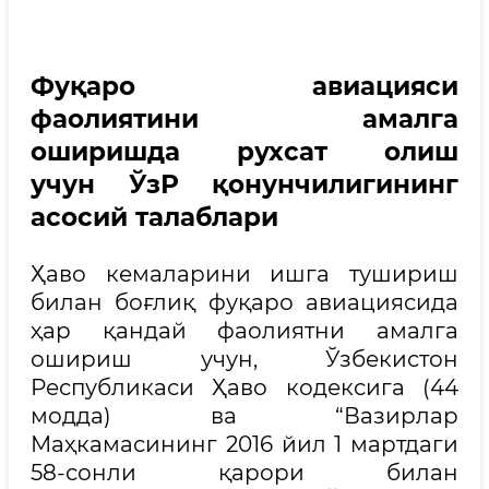
Фуқаро авиацияси
фаолиятини амалга
оширишда рухсат олиш
учун ЎзР қонунчилигининг
асосий талаблари
Ҳаво кемаларини ишга тушириш
билан боғлиқ фуқаро авиациясида
ҳар қандай фаолиятни амалга
ошириш учун, Ўзбекистон
Республикаси Ҳаво кодексига (44
модда) ва “Вазирлар
Маҳкамасининг 2016 йил 1 мартдаги
58-сонли қарори билан