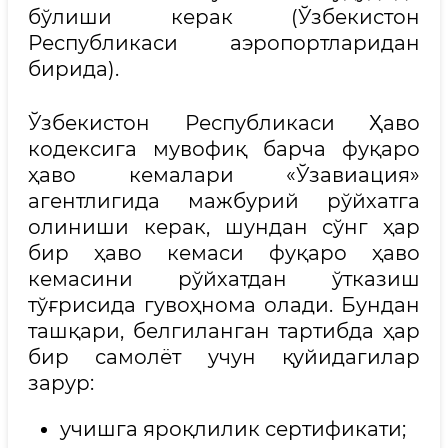
бўлиши керак (Ўзбекистон
Республикаси аэропортларидан
бирида).
Ўзбекистон Республикаси Ҳаво
кодексига мувофиқ барча фуқаро
ҳаво кемалари «Ўзавиация»
агентлигида мажбурий рўйхатга
олиниши керак, шундан сўнг ҳар
бир ҳаво кемаси фуқаро ҳаво
кемасини рўйхатдан ўтказиш
тўғрисида гувоҳнома олади. Бундан
ташқари, белгиланган тартибда ҳар
бир самолёт учун қуйидагилар
зарур:
учишга яроқлилик сертификати;