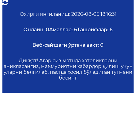
Охирги янгиланиш
:
2026-08-05 18:16:31
Онлайн:
0
Амаллар:
6
Ташрифлар:
6
Веб-сайтдаги ўртача вақт:
0
Диққат! Агар сиз матнда хатоликларни
аниқласангиз, маъмуриятни хабардор қилиш учун
уларни белгилаб, пастда ҳосил бўладиган тугмани
босинг