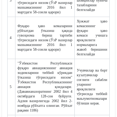
3
шовқинлар бўйича
тўғрисидаги низом (ЎзР вазирлар
талабларини
махкамасининг 2016 йил 1
белгилайди
мартдаги 58-сонли қарори)
Хужжат ҳаво
Фуқаро ҳаво кемаларини
кемасининг
рўйхатдан ўтказиш ҳақида
фуқаро ҳаво
гувоҳнома бериш тартиби
кемаси учишга
4
тўғрисидаги низом (ЎзР вазирлар
яроқлилиги
махкамасининг 2016 йил 1
нормаларига
мартдаги 58-сонли қарори)
жавоб беришини
белгилайди
"Ўзбекистон Республикаси
фуқаро авиациясининг авиация
Учувчилар ва борт
ходимларини тиббий кўрикдан
кузатувчилар
ўтказиш тўғрисидаги низом"
соғлиғи сабабли
Ўзбекистон Республикасининг
уларнинг
5
авиация қоидалари.
яроқлилиги
(Дававианазоратнинг 2002 йил 4
тўғрисида тиббий
октябрдаги 128-сон буйруғи.
маълумотномалари
Aдлия вазирлигида 2002 йил 2-
бўлиши керак.
ноябрда рўйхатга олинган. Рўйхат
рақами 1186)