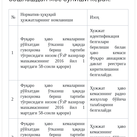
Норматив-ҳуқуқий
№
Изоҳ
ҳужжатларнинг номланиши
Хужжат
идентификация
Фуқаро ҳаво кемаларини
белгилари
рўйхатдан ўтказиш ҳақида
берилиши билан
гувоҳнома бериш тартиби
1
ҳаво кемаси
тўғрисидаги низом (ЎзР вазирлар
Фуқаро авиацияси
махкамасининг 2016 йил 1
давлат реестрига
мартдаги 58-сонли қарори)
киритилишини
белгилайди.
Фуқаро ҳаво кемаларини
Ҳужжат ҳаво
рўйхатдан ўтказиш ҳақида
кемасининг радио
гувоҳнома бериш тартиби
2
жиҳозлар бўйича
тўғрисидаги низом (ЎзР вазирлар
талабларини
махкамасининг 2016 йил 1
белгилайди
мартдаги 58-сонли қарори)
Фуқаро ҳаво кемаларини
Ҳужжат ҳаво
рўйхатдан ўтказиш ҳақида
кемасининг
гувоҳнома бериш тартиби