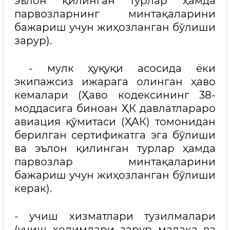
эълон қилинган турлар ҳамда
парвозларнинг минтақаларини
бажариш учун жиҳозланган бўлиши
зарур).
- мулк ҳуқуқи асосида ёки
экипажсиз ижарага олинган ҳаво
кемалари (Ҳаво кодексининг 38-
моддасига биноан ҲК давлатлараро
авиация қўмитаси (ҲАК) томонидан
берилган сертификатга эга бўлиши
ва эълон қилинган турлар ҳамда
парвозлар минтақаларини
бажариш учун жиҳозланган бўлиши
керак).
- учиш хизматлари тузилмалари
(учиш ходимлари зарур малака ва