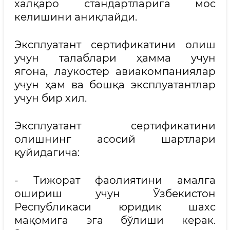
халқаро стандартларига мос
келишини аниқлайди.
Эксплуатант сертификатини олиш
учун талаблари ҳамма учун
ягона, лаукостер авиакомпаниялар
учун ҳам ва бошқа эксплуатантлар
учун бир хил.
Эксплуатант сертификатини
олишнинг асосий шартлари
қуйидагича:
- Тижорат фаолиятини амалга
ошириш учун Ўзбекистон
Республикаси юридик шахс
мақомига эга бўлиши керак.