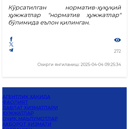
Кўрсатилган норматив-ҳуқуқий
ҳужжатлар "норматив ҳужжатлар"
бўлимида еълон қилинган.
272
Охирги янгиланиш: 2025-04-04 09:25:34
АГЕНТЛИК ҲАҚИДА
ФАОЛИЯТ
ДАВЛАТ ХИЗМАТЛАРИ
ҲУЖЖАТЛАР
ОЧИҚ МАЪЛУМОТЛАР
АХБОРОТ ХИЗМАТИ