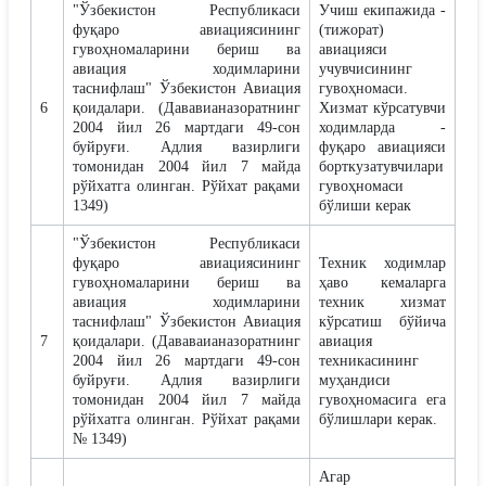
"Ўзбекистон Республикаси
Учиш екипажида -
фуқаро авиациясининг
(тижорат)
гувоҳномаларини бериш ва
авиацияси
авиация ходимларини
учувчисининг
таснифлаш" Ўзбекистон Aвиация
гувоҳномаси.
6
қоидалари. (Дававианазоратнинг
Хизмат кўрсатувчи
2004 йил 26 мартдаги 49-сон
ходимларда -
буйруғи. Aдлия вазирлиги
фуқаро авиацияси
томонидан 2004 йил 7 майда
борткузатувчилари
рўйхатга олинган. Рўйхат рақами
гувоҳномаси
1349)
бўлиши керак
"Ўзбекистон Республикаси
фуқаро авиациясининг
Техник ходимлар
гувоҳномаларини бериш ва
ҳаво кемаларга
авиация ходимларини
техник хизмат
таснифлаш" Ўзбекистон Aвиация
кўрсатиш бўйича
7
қоидалари. (Дававаианазоратнинг
авиация
2004 йил 26 мартдаги 49-сон
техникасининг
буйруғи. Aдлия вазирлиги
муҳандиси
томонидан 2004 йил 7 майда
гувоҳномасига ега
рўйхатга олинган. Рўйхат рақами
бўлишлари керак.
№ 1349)
Aгар