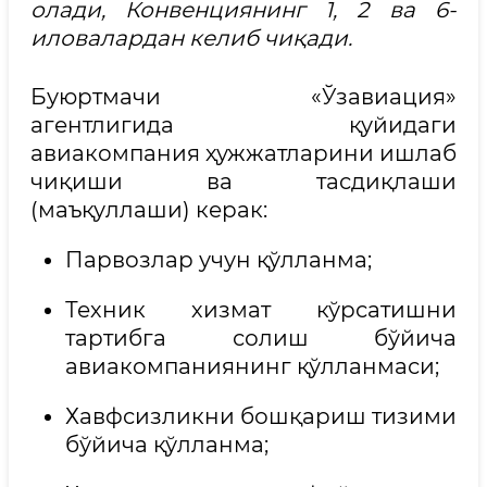
олади, Конвенциянинг 1, 2 ва 6-
иловалардан келиб чиқади.
Буюртмачи «Ўзавиация»
агентлигида қуйидаги
авиакомпания ҳужжатларини ишлаб
чиқиши ва тасдиқлаши
(маъқуллаши) керак:
Парвозлар учун қўлланма;
Техник хизмат кўрсатишни
тартибга солиш бўйича
авиакомпаниянинг қўлланмаси;
Хавфсизликни бошқариш тизими
бўйича қўлланма;