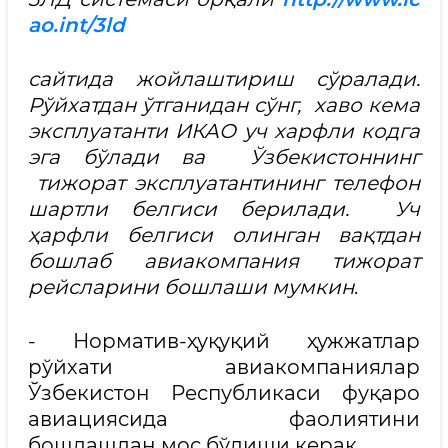
ao.int/3ld
сайтида жойлаштириш сўралади.
Рўйхатдан ўтганидан сўнг, хаво кема
эксплуатанти ИКАО уч харфли кодга
эга бўлади ва Ўзбекистоннинг
тижорат эксплуатантининг телефон
шартли белгиси берилади. Уч
ҳарфли белгиси олинган вақтдан
бошлаб авиакомпания тижорат
рейсларини бошлаши мумкин
.
- Норматив-ҳуқуқий ҳужжатлар
рўйхати авиакомпаниялар
Ўзбекистон Республикаси фуқаро
авиациясида фаолиятини
бошлашдан мос бўлиши керак.