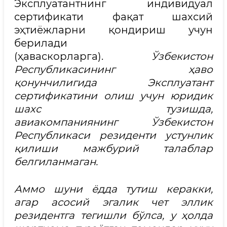
Эксплуатантнинг индивидуал
сертификати фақат шахсий
эҳтиёжларни қондириш учун
берилади
(ҳаваскорларга).
Ўзбекистон
Республикасининг ҳаво
қонунчилигида Эксплуатант
сертификатини олиш учун юридик
шахс тузишда,
авиакомпаниянинг Ўзбекистон
Республикаси резиденти устунлик
қилиши мажбурий талаблар
белгиланмаган.
Аммо шуни ёдда тутиш керакки,
агар асосий эгалик чет эллик
резидентга тегишли бўлса, у ҳолда