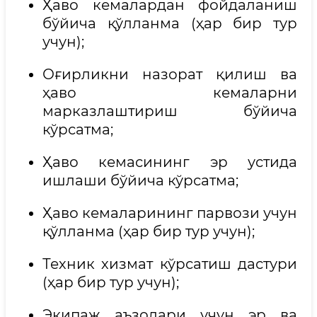
Ҳаво кемалардан фойдаланиш
бўйича қўлланма (ҳар бир тур
учун);
Оғирликни назорат қилиш ва
ҳаво кемаларни
марказлаштириш бўйича
кўрсатма;
Ҳаво кемасининг эр устида
ишлаши бўйича кўрсатма;
Ҳаво кемаларининг парвози учун
қўлланма (ҳар бир тур учун);
Техник хизмат кўрсатиш дастури
(ҳар бир тур учун);
Экипаж аъзолари учун эр ва