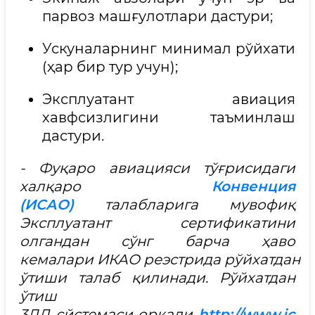
парвоз машғулотлари дастури;
Ускуналарнинг минимал рўйхати
(ҳар бир тур учун);
Эксплуатант авиация
хавфсизлигини таъминлаш
дастури.
- Фуқаро авиацияси тўғрисидаги
халқаро
Конвенция
(ИСАО)
талабларига мувофиқ
Эксплуатант сертификатини
олгандан сўнг барча ҳаво
кемалари ИКАО реэстрида рўйхатдан
ўтиши талаб қилинади. Рўйхатдан
ўтиш
3ЛД сйстемаси орқали
http://www.ic