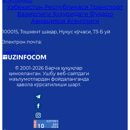
БОҒЛАНИШ
Ўзбекистон Республикаси Транспорт
Вазирлиги Ҳузуридаги Фуқаро
Авиацияси Агентлиги
100015, Тошкент шаҳар, Нукус кўчаси, 73-Б уй
Электрон почта
:
caa@uzcaa.uz
© 2001-
2026
Барча ҳуқуқлар
ҳимояланган. Ушбу веб-сайтдаги
маълумотлардан фойдаланганда
ҳавола кўрсатилиши шарт.