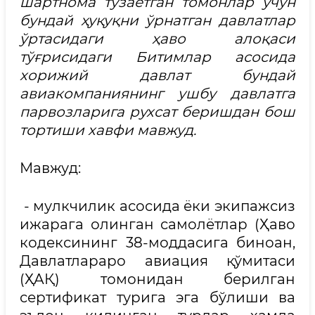
шартнома тузаётган томонлар учун
бундай ҳуқуқни ўрнатган давлатлар
ўртасидаги ҳаво алоқаси
тўғрисидаги Битимлар асосида
хорижий давлат бундай
авиакомпаниянинг ушбу давлатга
парвозларига рухсат беришдан бош
тортиши хавфи мавжуд.
Мавжуд:
- мулкчилик асосида ёки экипажсиз
ижарага олинган самолётлар (Ҳаво
кодексининг 38-моддасига биноан,
Давлатлараро авиация қўмитаси
(ҲАҚ) томонидан берилган
сертификат турига эга бўлиши ва