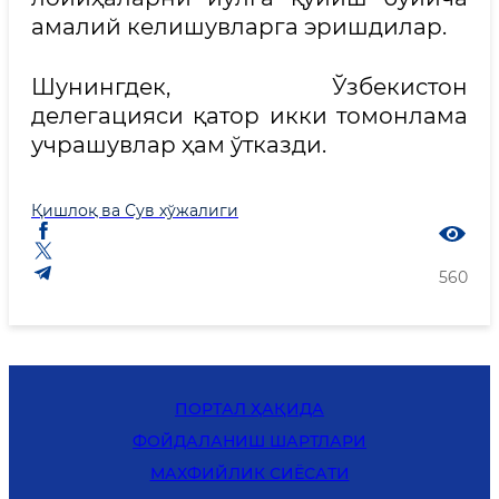
амалий келишувларга эришдилар.
Шунингдек, Ўзбекистон
делегацияси қатор икки томонлама
учрашувлар ҳам ўтказди.
Қишлоқ ва Сув хўжалиги
560
ПОРТАЛ ҲАҚИДА
ФОЙДАЛАНИШ ШАРТЛАРИ
MАХФИЙЛИК СИЁСАТИ