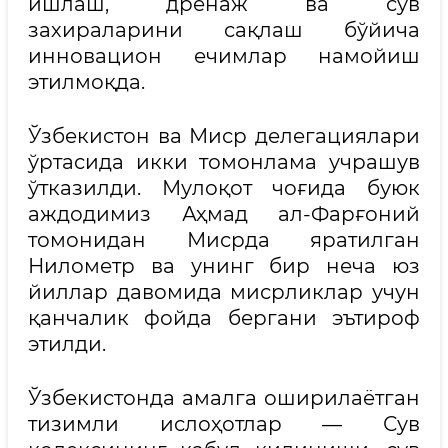
ишлаш, дренаж ва сув
захираларини сақлаш бўйича
инновацион ечимлар намойиш
этилмоқда.
Ўзбекистон ва Миср делегациялари
ўртасида икки томонлама учрашув
ўтказилди. Мулоқот чоғида буюк
аждодимиз Аҳмад ал-Фарғоний
томонидан Мисрда яратилган
Нилометр ва унинг бир неча юз
йиллар давомида мисрликлар учун
қанчалик фойда бергани эътироф
этилди.
Ўзбекистонда амалга оширилаётган
тизимли ислоҳотлар — Сув