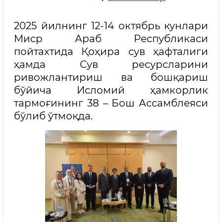
2025 йилнинг 12-14 октябрь кунлари
Миср Араб Республикаси
пойтахтида Қоҳира сув ҳафталиги
ҳамда Сув ресурсларини
ривожлантириш ва бошқариш
бўйича Исломий ҳамкорлик
тармоғининг 38 – Бош Ассамблеяси
бўлиб ўтмоқда.