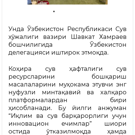
Унда Ўзбекистон Республикаси Сув
хўжалиги вазири Шавкат Хамраев
бошчилигида Ўзбекистон
делегацияси иштирок этмоқда.
Коҳира сув ҳафталиги сув
ресурсларини бошқариш
масалаларини муҳокама этувчи энг
нуфузли минтақавий ва халқаро
платформалардан бири
ҳисобланади. Бу йилги анжуман
“Иқлим ва сув барқарорлиги учун
инновацион ечимлар” шиори
остида ўтказилмоқда ҳамда