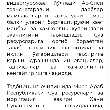
видеомурожаат йўллади. Ас-Сиси
трансчегаравий дарёлар
мамлакатларни ажратувчи эмас,
балки уларни бирлаштирувчи ҳаёт
манбаи ва ҳамкорлик кўприклари
эканлигини таъкидлади. Сув
ресурсларига ортиб бораётган
талаб, танқислик шароитида ва
иқлим ўзгаришлари таъсирига
қарши курашишда инновациялар,
тадқиқотлар ва ҳамкорликни
кенгайтиришга чақирди.
Тадбирнинг очилишида Миср Араб
Республикаси Сув ресурслари ва
ирригация вазири Ҳани
Сувайламнинг таъкидлашича,