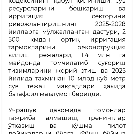
кодексининг қабул қилиниши, сув
ресурсларини бошқариш ва
ирригация секторини
ривожлантиришнинг 2025-2028
йилларга мўлжалланган дастури, 2
500 кмдан ортиқ ирригация
тармоқларини реконструкция
қилиш режалари, 1,4 млн га
майдонда томчилатиб суғориш
тизимларини жорий этиш ва 2025
йилида тахминан 10 млрд куб метр
сув тежаш мақсадлари ҳақида
батафсил маълумот берилди.
Учрашув давомида томонлар
тажриба алмашиш, тренинглар
ўтказиш ва қўшма пилот
лойиҳаларни йўлга қўйиш бўйича