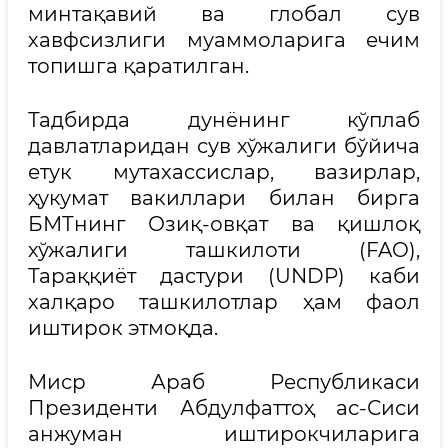
минтақавий ва глобал сув
хавфсизлиги муаммоларига ечим
топишга қаратилган.
Тадбирда дунёнинг кўплаб
давлатларидан сув хўжалиги бўйича
етук мутахассислар, вазирлар,
ҳукумат вакиллари билан бирга
БМТнинг Озиқ-овқат ва қишлоқ
хўжалиги ташкилоти (FAO),
Тараққиёт дастури (UNDP) каби
халқаро ташкилотлар ҳам фаол
иштирок этмоқда.
Миср Араб Республикаси
Президенти Абдулфаттоҳ ас-Сиси
анжуман иштирокчиларига