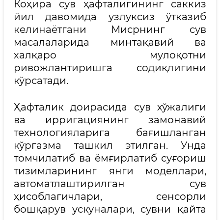
Коҳира сув ҳафталигининг саккиз
йил давомида узлуксиз ўтказиб
келинаётгани Мисрнинг сув
масалаларида минтақавий ва
халқаро мулоқотни
ривожлантиришга содиқлигини
кўрсатади.
Ҳафталик доирасида сув хўжалиги
ва ирригациянинг замонавий
технологияларига бағишланган
кўргазма ташкил этилган. Унда
томчилатиб ва ёмғирлатиб суғориш
тизимларининг янги моделлари,
автоматлаштирилган сув
ҳисоблагичлари, сенсорли
бошқарув ускуналари, сувни қайта