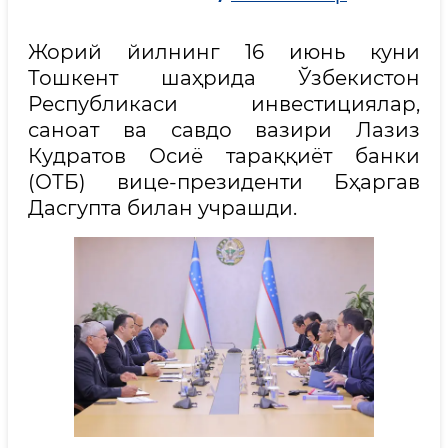
Жорий йилнинг 16 июнь куни
Тошкент шаҳрида Ўзбекистон
Республикаси инвестициялар,
саноат ва савдо вазири Лазиз
Кудратов Осиё тараққиёт банки
(ОТБ) вице-президенти Бҳаргав
Дасгупта билан учрашди.