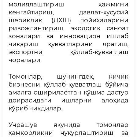
молиялаштириш ҳажмини
кенгайтириш, давлат-хусусий
шериклик (ДХШ) лойиҳаларини
ривожлантириш, экологик саноат
зоналари ва инновацион ишлаб
чиқариш қувватларини яратиш,
экспортни қўллаб-қувватлаш
чоралари.
Томонлар, шунингдек, кичик
бизнесни қўллаб-қувватлаш бўйича
амалга оширилаётган қўшма дастур
доирасидаги ишларни алоҳида
кўриб чиқдилар.
Учрашув якунида томонлар
ҳамкорликни чуқурлаштириш ва