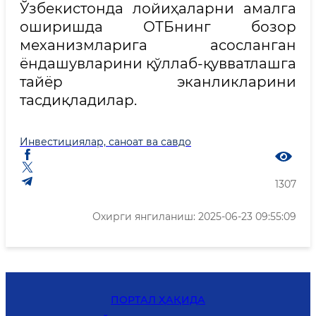
Ўзбекистонда лойиҳаларни амалга
оширишда ОТБнинг бозор
механизмларига асосланган
ёндашувларини қўллаб-қувватлашга
тайёр эканликларини
тасдиқладилар.
Инвестициялар, саноат ва савдо
1307
Охирги янгиланиш: 2025-06-23 09:55:09
ПОРТАЛ ҲАҚИДА