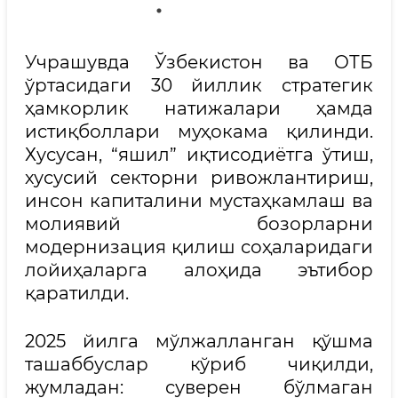
Учрашувда Ўзбекистон ва ОТБ
ўртасидаги 30 йиллик стратегик
ҳамкорлик натижалари ҳамда
истиқболлари муҳокама қилинди.
Хусусан, “яшил” иқтисодиётга ўтиш,
хусусий секторни ривожлантириш,
инсон капиталини мустаҳкамлаш ва
молиявий бозорларни
модернизация қилиш соҳаларидаги
лойиҳаларга алоҳида эътибор
қаратилди.
2025 йилга мўлжалланган қўшма
ташаббуслар кўриб чиқилди,
жумладан: суверен бўлмаган