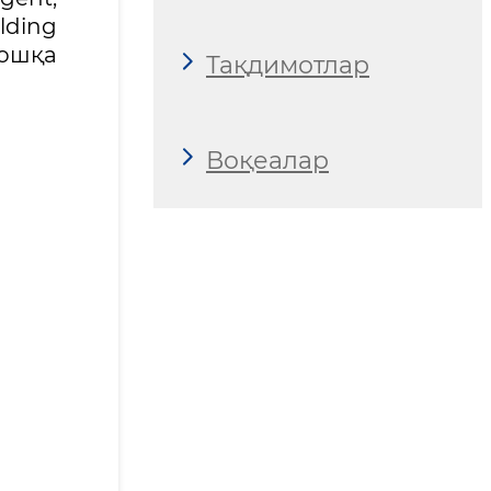
lding
бошқа
Тақдимотлар
Воқеалар