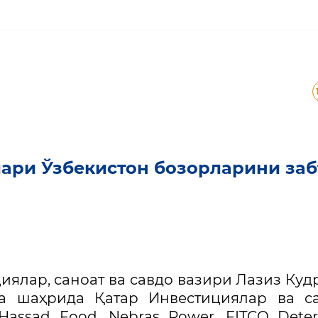
иялари Ўзбекистон бозо
ари Ўзбекистон бозорларини заб
ялар, саноат ва савдо вазири Лазиз Куд
а шаҳрида Қатар Инвестициялар ва са
assad Food, Nebras Power, FITCO Deter