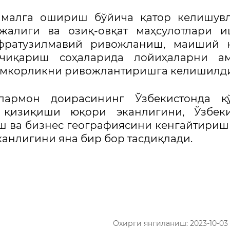
малга ошириш бўйича қатор келишувл
жалиги ва озиқ-овқат маҳсулотлари и
нфратузилмавий ривожланиш, маиший к
чиқариш соҳаларида лойиҳаларни ам
амкорликни ривожлантиришга келишилди
лармон доирасининг Ўзбекистонда қ
қизиқиши юқори эканлигини, Ўзбеки
ш ва бизнес географиясини кенгайтириш
анлигини яна бир бор тасдиқлади.
Охирги янгиланиш: 2023-10-03 1