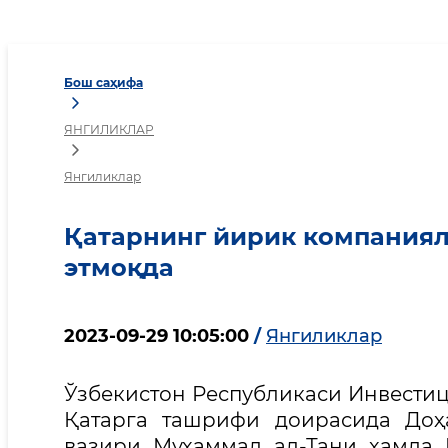
Қатарнинг йирик компан
Бош саҳифа
ЯНГИЛИКЛАР
Янгиликлар
Қатарнинг йирик компаниял
этмоқда
2023-09-29 10:05:00
/
Янгиликлар
Ўзбекистон Республикаси Инвестици
Қатарга ташрифи доирасида Доҳ
вазири Муҳаммад ал-Тани ҳамда H