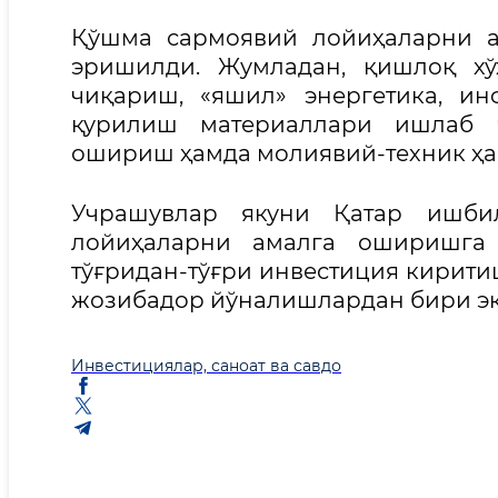
Қўшма сармоявий лойиҳаларни а
эришилди. Жумладан, қишлоқ хў
чиқариш, «яшил» энергетика, и
қурилиш материаллари ишлаб 
ошириш ҳамда молиявий-техник ҳ
Учрашувлар якуни Қатар ишби
лойиҳаларни амалга оширишга 
тўғридан-тўғри инвестиция кирити
жозибадор йўналишлардан бири эк
Инвестициялар, саноат ва савдо