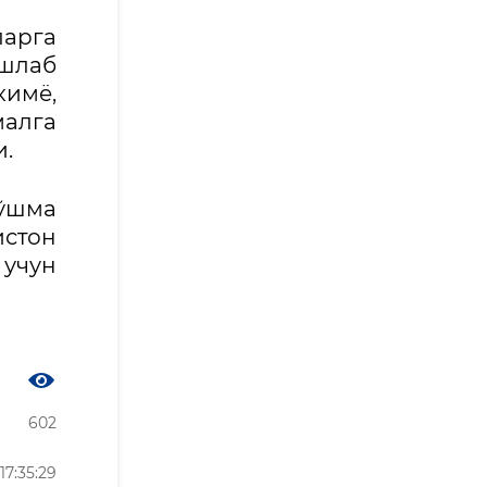
арга
шлаб
имё,
алга
.
ўшма
стон
 учун
602
7:35:29