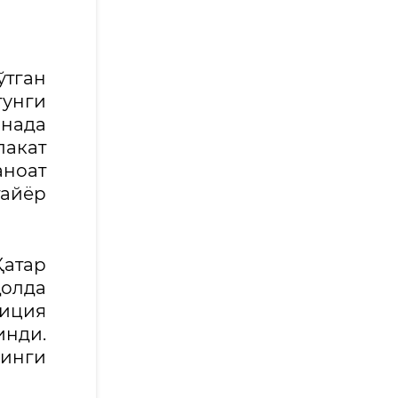
ўтган
унги
янада
лакат
ноат
айёр
Қатар
олда
иция
нди.
йинги