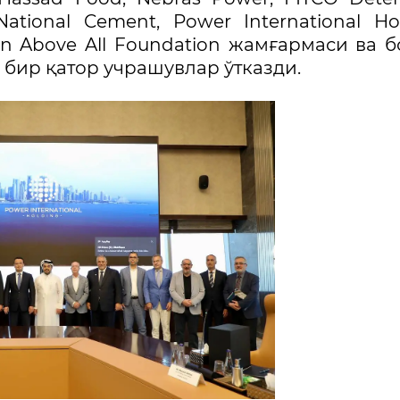
 National Cement, Power International Ho
n Above All Foundation жамғармаси ва 
бир қатор учрашувлар ўтказди.