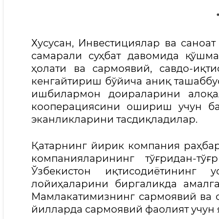
Хусусан, Инвестициялар ва саноат
самарали суҳбат давомида қўшм
ҳолати ва сармоявий, савдо-иқт
кенгайтириш бўйича аниқ ташаббу
ишбилармон доираларини алоқал
кооперациясини ошириш учун ба
эканликларини тасдиқладилар.
Қатарнинг йирик компания раҳбар
компанияларининг тўғридан-тў
Ўзбекистон иқтисодиётининг 
лойиҳаларини биргаликда амалг
Мамлакатимизнинг сармоявий ва с
йилларда сармоявий фаолият учун 