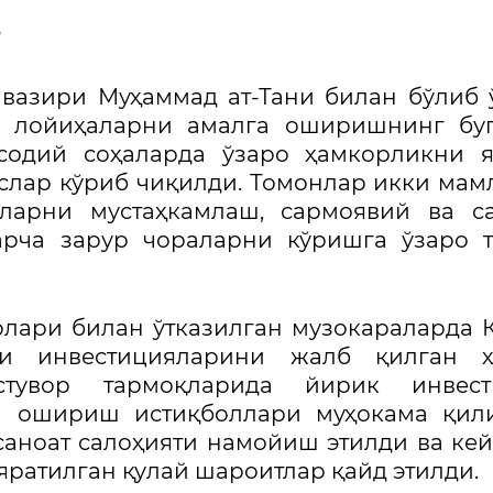
 вазири Муҳаммад ат-Тани билан бўлиб 
а лойиҳаларни амалга оширишнинг буг
исодий соҳаларда ўзаро ҳамкорликни 
слар кўриб чиқилди. Томонлар икки мам
арни мустаҳкамлаш, сармоявий ва са
рча зарур чораларни кўришга ўзаро т
лари билан ўтказилган музокараларда 
ғри инвестицияларини жалб қилган ҳ
устувор тармоқларида йирик инвест
а ошириш истиқболлари муҳокама қили
аноат салоҳияти намойиш этилди ва ке
яратилган қулай шароитлар қайд этилди.