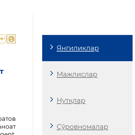
рларини забт этмоқда
16
+
Янгиликлар
т
Мажлислар
Нутқлар
ратов
Сўровномалар
ноат
gent,