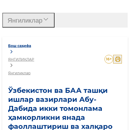
Ўзбекистон ва БАА таш
Янгиликлар
Бош саҳифа
16
+
ЯНГИЛИКЛАР
Янгиликлар
Ўзбекистон ва БАА ташқи
ишлар вазирлари Абу-
Дабида икки томонлама
ҳамкорликни янада
фаоллаштириш ва халқаро