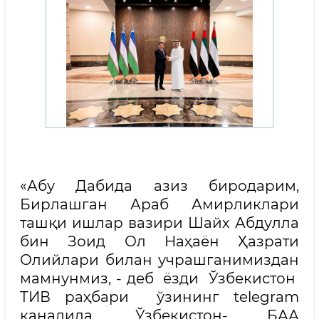
«Абу Дабида азиз биродарим,
Бирлашган Араб Амирликлари
ташқи ишлар вазири Шайх Абдулла
бин Зоид Ол Наҳаён Ҳазрати
Олийлари билан учрашганимиздан
мамнунмиз, - деб ёзди Ўзбекистон
ТИВ раҳбари ўзининг telegram
каналида. Ўзбекистон- БАА