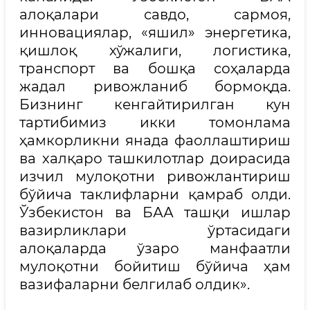
алоқалари савдо, сармоя,
инновациялар, «яшил» энергетика,
қишлоқ хўжалиги, логистика,
транспорт ва бошқа соҳаларда
жадал ривожланиб бормоқда.
Бизнинг кенгайтирилган кун
тартибимиз икки томонлама
ҳамкорликни янада фаоллаштириш
ва халқаро ташкилотлар доирасида
изчил мулоқотни ривожлантириш
бўйича таклифларни қамраб олди.
Ўзбекистон ва БАА ташқи ишлар
вазирликлари ўртасидаги
алоқаларда ўзаро манфаатли
мулоқотни бойитиш бўйича ҳам
вазифаларни белгилаб олдик».