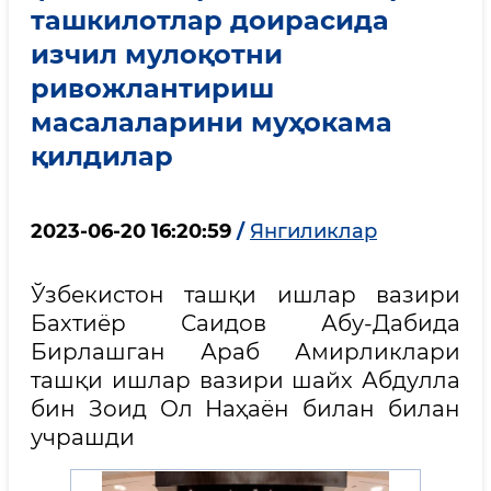
ташкилотлар доирасида
изчил мулоқотни
ривожлантириш
масалаларини муҳокама
қилдилар
2023-06-20 16:20:59
/
Янгиликлар
Ўзбекистон ташқи ишлар вазири
Бахтиёр Саидов Абу-Дабида
Бирлашган Араб Амирликлари
ташқи ишлар вазири шайх Абдулла
бин Зоид Ол Наҳаён билан билан
учрашди