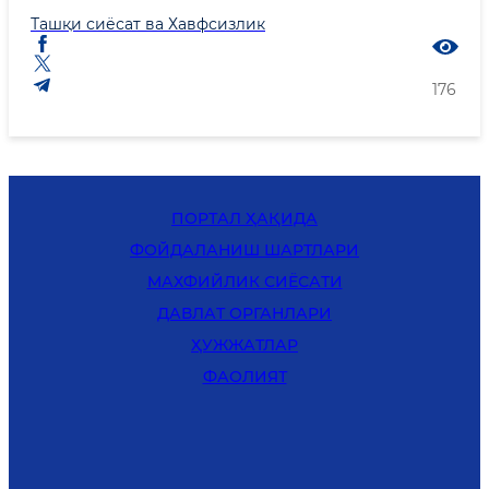
Ташқи сиёсат ва Хавфсизлик
176
ПОРТАЛ ҲАҚИДА
ФОЙДАЛАНИШ ШАРТЛАРИ
MАХФИЙЛИК СИЁСАТИ
ДАВЛАТ ОРГАНЛАРИ
ҲУЖЖАТЛАР
ФАОЛИЯТ